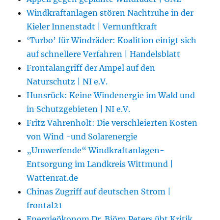
Windkraftanlagen stören Nachtruhe in der
Kieler Innenstadt | Vernunftkraft
‘Turbo’ für Windräder: Koalition einigt sich
auf schnellere Verfahren | Handelsblatt
Frontalangriff der Ampel auf den
Naturschutz | NI e.V.
Hunsrück: Keine Windenergie im Wald und
in Schutzgebieten | NI e.V.
Fritz Vahrenholt: Die verschleierten Kosten
von Wind -und Solarenergie
„Umwerfende“ Windkraftanlagen-
Entsorgung im Landkreis Wittmund |
Wattenrat.de
Chinas Zugriff auf deutschen Strom |
frontal21
Energieökonom Dr. Björn Peters übt Kritik