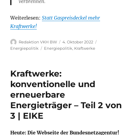
verbrennen.
Weiterlesen:
Statt Gaspreisdeckel mehr
Kraftwerke!
Autor
Veröffentlicht
Kategorien
Redaktion VKH BW
4. Oktober 2022
am
Schlagwörter
Energiepolitik
Energiepolitik
,
Kraftwerke
Kraftwerke:
konventionelle und
erneuerbare
Energieträger – Teil 2 von
3 | EIKE
Heute: Die Webseite der Bundesnetzagentur!