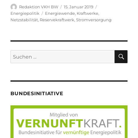
Autor
Veröffentlicht
Kategorien
Redaktion VKH BW
15. Januar 2019
am
Schlagwörter
Energiepolitik
Energiewende
,
Kraftwerke
,
Netzstabilität
,
Reservekraftwerk
,
Stromversorgung
SU
Suche
nach:
BUNDESINITIATIVE