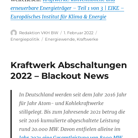
erneuerbare Energieträger – Teil 1 von 3 | EIKE –
Europäisches Institut für Klima & Energie
Autor
Veröffentlicht
Kategorien
Redaktion VKH BW
1. Februar 2022
am
Schlagwörter
Energiepolitik
Energiewende
,
Kraftwerke
Kraftwerk Abschaltungen
2022 – Blackout News
In Deutschland werden seit dem Jahr 2016 Jahr
für Jahr Atom- und Kohlekraftwerke
stillgelegt. Bis zum Jahresende 2021 betrug die
seit 2016 kumulierte abgeschaltete Leistung
rund 20.000 MW. Davon entfielen alleine im
Jahr 2021 eine Gesamtleistung von 8900 MW