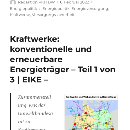
Autor
Veröffentlicht
Kategorien
Redaktion VKH BW
6. Februar 2022
am
Schlagwörter
Energiepolitik
Energiepolitik
,
Energieversorgung
,
Kraftwerke
,
Versorgungssicherheit
Kraftwerke:
konventionelle und
erneuerbare
Energieträger – Teil 1 von
3 | EIKE –
Zusammenstell
ung, was das
Umweltbundesa
mt zu
Kraftwerken