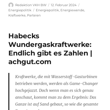
Autor
Veröffentlicht
Kategorien
Redaktion VKH BW
12. Februar 2024
am
Schlagwörter
Energiepolitik
Energiepolitik
,
Energiewende
,
Kraftwerke
,
Parteien
Habecks
Wundergaskraftwerke:
Endlich gibt es Zahlen |
achgut.com
Kraftwerke, die mit Wasserstoff-Gasturbinen
betrieben werden, werden als Game-Changer
hochgejazzt. Doch wenn man es sich genau
anschaut, kommt man zu dem Ergebnis: Das
Ganze ist auf Sand gebaut, so wie die gesamte