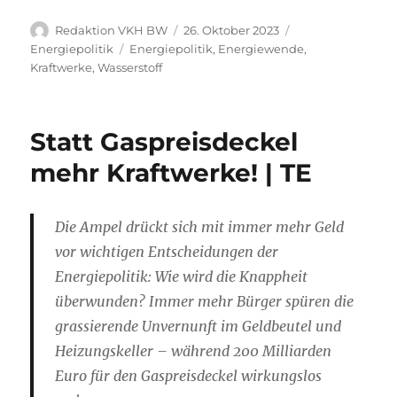
Autor
Veröffentlicht
Kategorien
Redaktion VKH BW
26. Oktober 2023
am
Schlagwörter
Energiepolitik
Energiepolitik
,
Energiewende
,
Kraftwerke
,
Wasserstoff
Statt Gaspreisdeckel
mehr Kraftwerke! | TE
Die Ampel drückt sich mit immer mehr Geld
vor wichtigen Entscheidungen der
Energiepolitik: Wie wird die Knappheit
überwunden? Immer mehr Bürger spüren die
grassierende Unvernunft im Geldbeutel und
Heizungskeller – während 200 Milliarden
Euro für den Gaspreisdeckel wirkungslos