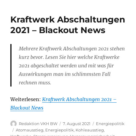
Kraftwerk Abschaltungen
2021 – Blackout News
Mehrere Kraftwerk Abschaltungen 2021 stehen
kurz bevor. Lesen Sie hier welche Kraftwerke
2021 abgeschaltet werden und mit was für
Auswirkungen man im schlimmsten Fall
rechnen muss.
Weiterlesen:
Kraftwerk Abschaltungen 2021 –
Blackout News
Autor
Veröffentlicht
Kategorien
Redaktion VKH BW
7. August 2021
Energiepolitik
am
Schlagwörter
Atomausstieg
,
Energiepolitik
,
Kohleausstieg
,