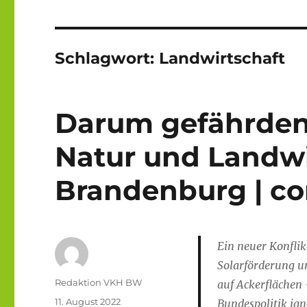
Schlagwort:
Landwirtschaft
Darum gefährden 
Natur und Landwi
Brandenburg | cor
Ein neuer Konflik
Solarförderung u
Autor
Redaktion VKH BW
auf Ackerflächen
Veröffentlicht
11. August 2022
Bundespolitik ign