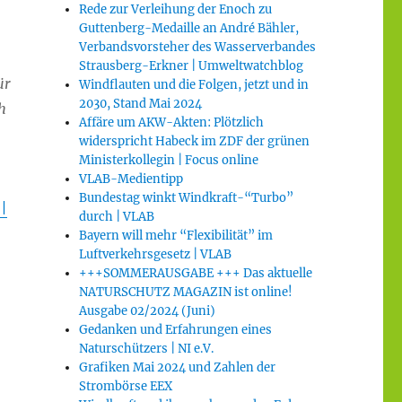
Rede zur Verleihung der Enoch zu
Guttenberg-Medaille an André Bähler,
Verbandsvorsteher des Wasserverbandes
Strausberg-Erkner | Umweltwatchblog
ür
Windflauten und die Folgen, jetzt und in
2030, Stand Mai 2024
h
Affäre um AKW-Akten: Plötzlich
widerspricht Habeck im ZDF der grünen
Ministerkollegin | Focus online
VLAB-Medientipp
Bundestag winkt Windkraft-“Turbo”
|
durch | VLAB
Bayern will mehr “Flexibilität” im
Luftverkehrsgesetz | VLAB
+++SOMMERAUSGABE +++ Das aktuelle
NATURSCHUTZ MAGAZIN ist online!
Ausgabe 02/2024 (Juni)
Gedanken und Erfahrungen eines
Naturschützers | NI e.V.
Grafiken Mai 2024 und Zahlen der
Strombörse EEX