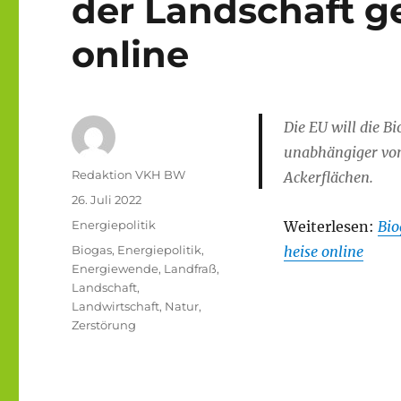
der Landschaft ge
online
Die EU will die 
unabhängiger von
Autor
Redaktion VKH BW
Ackerflächen.
Veröffentlicht
26. Juli 2022
am
Kategorien
Energiepolitik
Weiterlesen:
Bio
Schlagwörter
Biogas
,
Energiepolitik
,
heise online
Energiewende
,
Landfraß
,
Landschaft
,
Landwirtschaft
,
Natur
,
Zerstörung