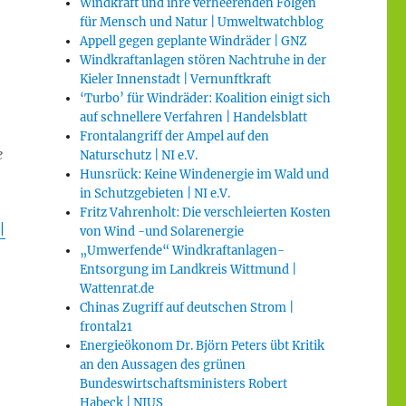
Windkraft und ihre verheerenden Folgen
für Mensch und Natur | Umweltwatchblog
Appell gegen geplante Windräder | GNZ
Windkraftanlagen stören Nachtruhe in der
Kieler Innenstadt | Vernunftkraft
‘Turbo’ für Windräder: Koalition einigt sich
auf schnellere Verfahren | Handelsblatt
Frontalangriff der Ampel auf den
e
Naturschutz | NI e.V.
Hunsrück: Keine Windenergie im Wald und
in Schutzgebieten | NI e.V.
Fritz Vahrenholt: Die verschleierten Kosten
|
von Wind -und Solarenergie
„Umwerfende“ Windkraftanlagen-
Entsorgung im Landkreis Wittmund |
Wattenrat.de
Chinas Zugriff auf deutschen Strom |
frontal21
Energieökonom Dr. Björn Peters übt Kritik
an den Aussagen des grünen
Bundeswirtschaftsministers Robert
Habeck | NIUS