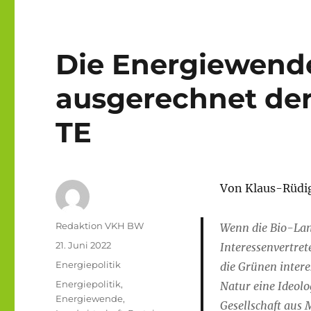
Die Energiewend
ausgerechnet der
TE
Von Klaus-Rüdi
Autor
Redaktion VKH BW
Wenn die Bio-Lan
Veröffentlicht
21. Juni 2022
Interessenvertret
am
Kategorien
Energiepolitik
die Grünen interes
Schlagwörter
Energiepolitik
,
Natur eine Ideolo
Energiewende
,
Gesellschaft aus