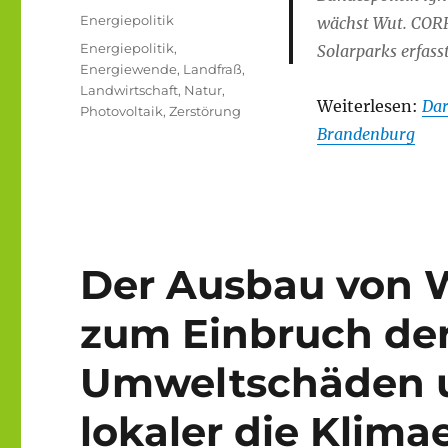
am
Kategorien
Energiepolitik
wächst Wut. CORR
Schlagwörter
Energiepolitik
,
Solarparks erfasst
Energiewende
,
Landfraß
,
Landwirtschaft
,
Natur
,
Weiterlesen:
Dar
Photovoltaik
,
Zerstörung
Brandenburg
Der Ausbau von 
zum Einbruch der
Umweltschäden u
lokaler die Klim