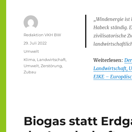
„Windenergie ist
Habeck ständig. E
Autor
Redaktion VKH BW
zivilisatorische 
Veröffentlicht
29. Juli 2022
landwirtschaftli
am
Kategorien
Umwelt
Schlagwörter
Klima
,
Landwirtschaft
,
Weiterlesen:
Der
Umwelt
,
Zerstörung
,
Landwirtschaft, 
Zubau
EIKE – Europäisch
Biogas statt Erd