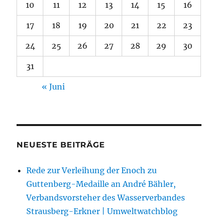
10
11
12
13
14
15
16
17
18
19
20
21
22
23
24
25
26
27
28
29
30
31
« Juni
NEUESTE BEITRÄGE
Rede zur Verleihung der Enoch zu
Guttenberg-Medaille an André Bähler,
Verbandsvorsteher des Wasserverbandes
Strausberg-Erkner | Umweltwatchblog