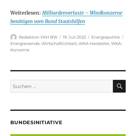
Weiterlesen:
Milliardenverluste – Windkonzerne
benötigen vom Bund Staatshilfen
Autor
Veröffentlicht
Kategorien
Schl
Redaktion VKH BW
19. Juli 2022
Energiepolitik
am
Energiewende
,
Wirtschaftlichkeit
,
WKA-Hersteller
,
WKA-
Konzerne
SU
Suche
nach:
BUNDESINITIATIVE