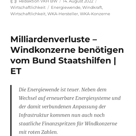
Autor
Veröffentlicht
Kategorien
Redaktion VKH BW
14. August 2022
am
Schlagwörter
Wirtschaftlichkeit
Energiewende
,
Windkraft
,
Wirtschaftlichkeit
,
WKA-Hersteller
,
WKA-Konzerne
Milliardenverluste –
Windkonzerne benötigen
vom Bund Staatshilfen |
ET
Die Energiewende ist teuer. Neben dem
Wechsel auf erneuerbare Energiesysteme und
der damit verbundenen Anpassung der
Infrastruktur kommen nun auch noch
staatliche Finanzspritzen für Windkonzerne
mit roten Zahlen.