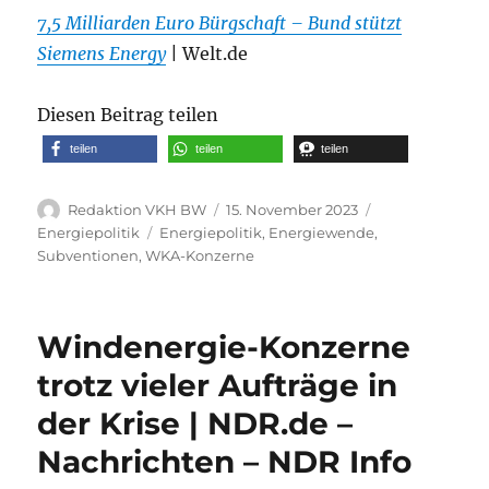
7,5 Milliarden Euro Bürgschaft – Bund stützt
Siemens Energy
| Welt.de
Diesen Beitrag teilen
teilen
teilen
teilen
Autor
Veröffentlicht
Kategorien
Redaktion VKH BW
15. November 2023
am
Schlagwörter
Energiepolitik
Energiepolitik
,
Energiewende
,
Subventionen
,
WKA-Konzerne
Windenergie-Konzerne
trotz vieler Aufträge in
der Krise | NDR.de –
Nachrichten – NDR Info