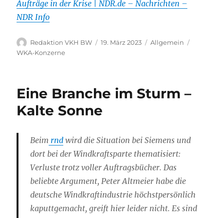
Aufträge in der Krise | NDR.de – Nachrichten –
NDR Info
Autor
Veröffentlicht
Kategorien
Schlagw
Redaktion VKH BW
19. März 2023
Allgemein
am
WKA-Konzerne
Eine Branche im Sturm –
Kalte Sonne
Beim
rnd
wird die Situation bei Siemens und
dort bei der Windkraftsparte thematisiert:
Verluste trotz voller Auftragsbücher. Das
beliebte Argument, Peter Altmeier habe die
deutsche Windkraftindustrie höchstpersönlich
kaputtgemacht, greift hier leider nicht. Es sind