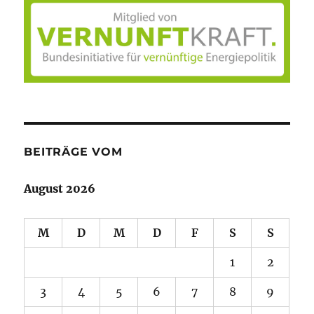
BEITRÄGE VOM
August 2026
M
D
M
D
F
S
S
1
2
3
4
5
6
7
8
9