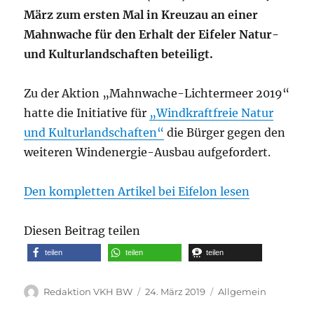
März zum ersten Mal in Kreuzau an einer
Mahnwache für den Erhalt der Eifeler Natur-
und Kulturlandschaften beteiligt.
Zu der Aktion „Mahnwache-Lichtermeer 2019“
hatte die Initiative für
„Windkraftfreie Natur
und Kulturlandschaften“
die Bürger gegen den
weiteren Windenergie-Ausbau aufgefordert.
Den kompletten Artikel bei Eifelon lesen
Diesen Beitrag teilen
teilen
teilen
teilen
Autor
Veröffentlicht
Kategorien
Redaktion VKH BW
24. März 2019
Allgemein
am