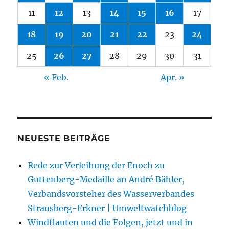
11
12
13
14
15
16
17
18
19
20
21
22
23
24
25
26
27
28
29
30
31
« Feb.
Apr. »
NEUESTE BEITRÄGE
Rede zur Verleihung der Enoch zu
Guttenberg-Medaille an André Bähler,
Verbandsvorsteher des Wasserverbandes
Strausberg-Erkner | Umweltwatchblog
Windflauten und die Folgen, jetzt und in