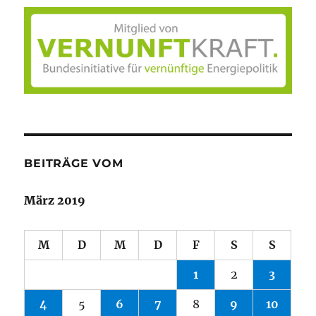
BEITRÄGE VOM
März 2019
M
D
M
D
F
S
S
1
2
3
4
5
6
7
8
9
10