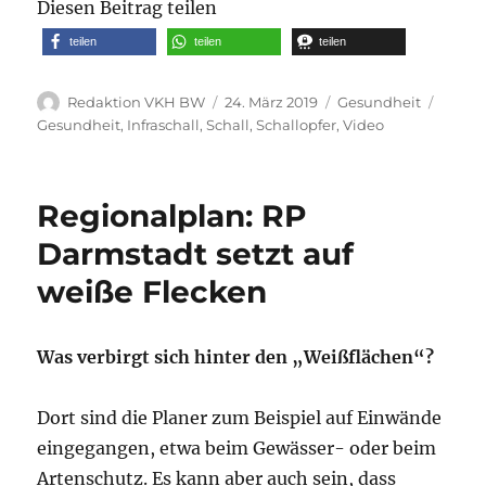
Diesen Beitrag teilen
teilen
teilen
teilen
Autor
Veröffentlicht
Kategorien
Schla
Redaktion VKH BW
24. März 2019
Gesundheit
am
Gesundheit
,
Infraschall
,
Schall
,
Schallopfer
,
Video
Regionalplan: RP
Darmstadt setzt auf
weiße Flecken
Was verbirgt sich hinter den „Weißflächen“?
Dort sind die Planer zum Beispiel auf Einwände
eingegangen, etwa beim Gewässer- oder beim
Artenschutz. Es kann aber auch sein, dass