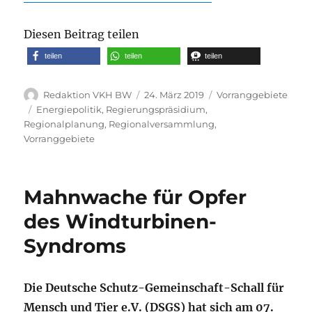
Diesen Beitrag teilen
teilen
teilen
teilen
Autor
Veröffentlicht
Kategorien
Redaktion VKH BW
24. März 2019
Vorranggebiete
am
Schlagwörter
Energiepolitik
,
Regierungspräsidium
,
Regionalplanung
,
Regionalversammlung
,
Vorranggebiete
Mahnwache für Opfer
des Windturbinen-
Syndroms
Die Deutsche Schutz-Gemeinschaft-Schall für
Mensch und Tier e.V. (DSGS) hat sich am 07.