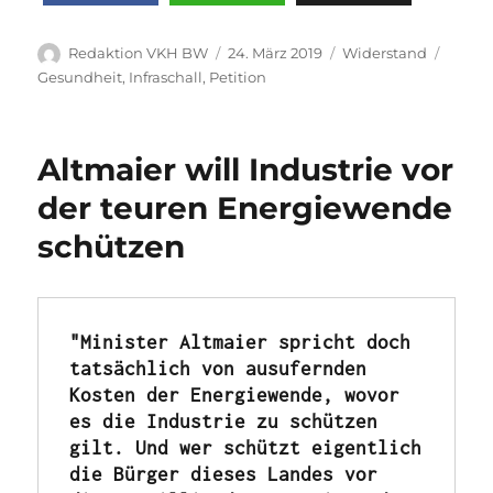
Autor
Veröffentlicht
Kategorien
Schla
Redaktion VKH BW
24. März 2019
Widerstand
am
Gesundheit
,
Infraschall
,
Petition
Altmaier will Industrie vor
der teuren Energiewende
schützen
"Minister Altmaier spricht doch 
tatsächlich von ausufernden 
Kosten der Energiewende, wovor 
es die Industrie zu schützen 
gilt. Und wer schützt eigentlich 
die Bürger dieses Landes vor 