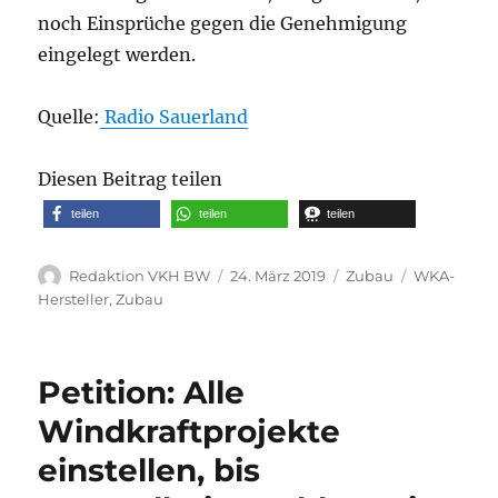
noch Einsprüche gegen die Genehmigung
eingelegt werden.
Quelle:
Radio Sauerland
Diesen Beitrag teilen
teilen
teilen
teilen
Autor
Veröffentlicht
Kategorien
Schlagwört
Redaktion VKH BW
24. März 2019
Zubau
WKA-
am
Hersteller
,
Zubau
Petition: Alle
Windkraftprojekte
einstellen, bis