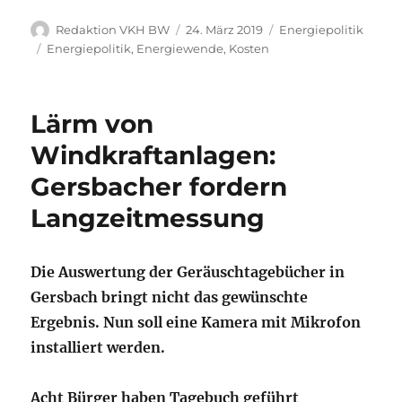
Autor
Veröffentlicht
Kategorien
Redaktion VKH BW
24. März 2019
Energiepolitik
am
Schlagwörter
Energiepolitik
,
Energiewende
,
Kosten
Lärm von
Windkraftanlagen:
Gersbacher fordern
Langzeitmessung
Die Auswertung der Geräuschtagebücher in
Gersbach bringt nicht das gewünschte
Ergebnis. Nun soll eine Kamera mit Mikrofon
installiert werden.
Acht Bürger haben Tagebuch geführt