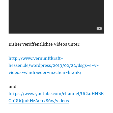
Bisher veröffentlichte Videos unter:
http://www.vernunftkraft-
hessen.de/wordpress/2019/02/22/dsgs-e-v-
videos-windraeder-machen-krank/
und
https://www.youtube.com/channel/UCkoHNBK
OoDUQmkHzA0ox86w/videos