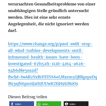
verursachten Gesundheitsprobleme von einer
unabhängigen Stelle gründlich untersucht
werden. Dies ist eine sehr ernste
Angelegenheit, die nicht ignoriert werden
darf.
https://www.change.org/p/paul-swift-stop-
all-wind-turbine-developments-until-
infrasound-health-issues-have-been-
investigated-67f152f1-112b-4164-a626-
94b6d8e5ea2d?
fbclid=IwAR2YxRtFEYSS6eLMxrm5QRBgepzDq
Mr3sjN6pn0iJatbJUUw87XiH9hM0Os
Diesen Beitrag teilen
teilen
teilen
teilen