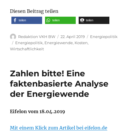
Diesen Beitrag teilen
teilen
teilen
teilen
Autor
Veröffentlicht
Kategorien
Redaktion VKH BW
22. April 2019
Energiepolitik
am
Schlagwörter
Energiepolitik
,
Energiewende
,
Kosten
,
Wirtschaftlichkeit
Zahlen bitte! Eine
faktenbasierte Analyse
der Energiewende
Eifelon vom 18.04.2019
Mit einem Klick zum Artikel bei eifelon.de