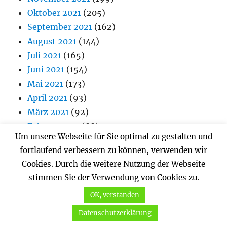
Oktober 2021
(205)
September 2021
(162)
August 2021
(144)
Juli 2021
(165)
Juni 2021
(154)
Mai 2021
(173)
April 2021
(93)
März 2021
(92)
Februar 2021
(88)
Um unsere Webseite für Sie optimal zu gestalten und
Januar 2021
(82)
fortlaufend verbessern zu können, verwenden wir
Dezember 2020
(75)
Cookies. Durch die weitere Nutzung der Webseite
November 2020
(44)
stimmen Sie der Verwendung von Cookies zu.
Oktober 2020
(65)
OK, verstanden
September 2020
(95)
August 2020
(58)
Datenschutzerklärung
Juli 2020
(77)