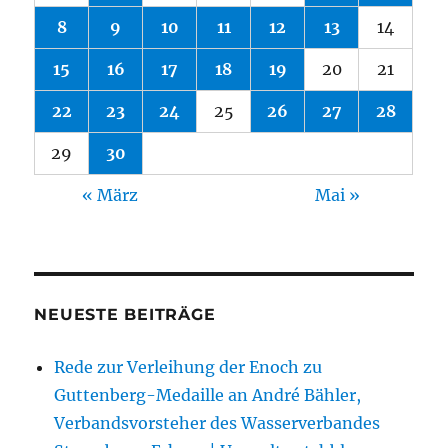
8
9
10
11
12
13
14
15
16
17
18
19
20
21
22
23
24
25
26
27
28
29
30
« März
Mai »
NEUESTE BEITRÄGE
Rede zur Verleihung der Enoch zu
Guttenberg-Medaille an André Bähler,
Verbandsvorsteher des Wasserverbandes