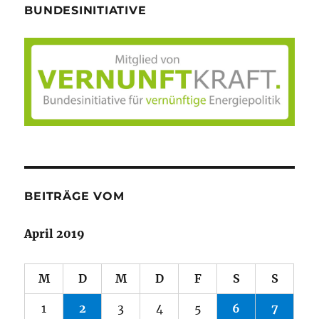
BUNDESINITIATIVE
BEITRÄGE VOM
April 2019
M
D
M
D
F
S
S
1
2
3
4
5
6
7