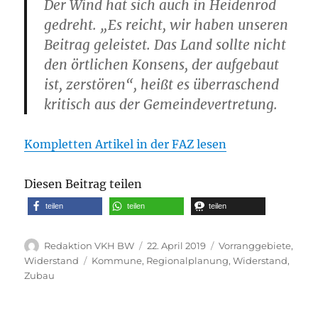
Der Wind hat sich auch in Heidenrod
gedreht. „Es reicht, wir haben unseren
Beitrag geleistet. Das Land sollte nicht
den örtlichen Konsens, der aufgebaut
ist, zerstören“, heißt es überraschend
kritisch aus der Gemeindevertretung.
Kompletten Artikel in der FAZ lesen
Diesen Beitrag teilen
teilen
teilen
teilen
Autor
Veröffentlicht
Kategorien
Redaktion VKH BW
22. April 2019
Vorranggebiete
,
am
Schlagwörter
Widerstand
Kommune
,
Regionalplanung
,
Widerstand
,
Zubau