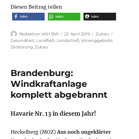
Diesen Beitrag teilen
teilen
teilen
teilen
Autor
Veröffentlicht
Kategorien
Schlagwört
Redaktion VKH BW
22. April 2019
Zubau
am
Gesundheit
,
Landfraß
,
Landschaft
,
Vorranggebiete
,
Zerstörung
,
Zubau
Brandenburg:
Windkraftanlage
komplett abgebrannt
Havarie Nr. 13 in diesem Jahr!
Heckelberg (MOZ)
Aus noch ungeklärter