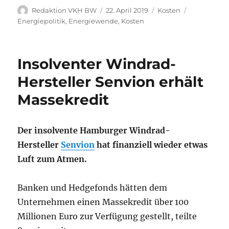
Autor
Veröffentlicht
Kategorien
Schlagwört
Redaktion VKH BW
22. April 2019
Kosten
am
Energiepolitik
,
Energiewende
,
Kosten
Insolventer Windrad-
Hersteller Senvion erhält
Massekredit
Der insolvente Hamburger Windrad-
Hersteller
Senvion
hat finanziell wieder etwas
Luft zum Atmen.
Banken und Hedgefonds hätten dem
Unternehmen einen Massekredit über 100
Millionen Euro zur Verfügung gestellt, teilte