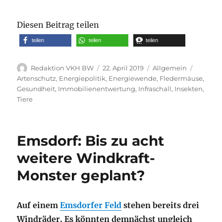
Diesen Beitrag teilen
teilen
teilen
teilen
Autor
Veröffentlicht
Kategorien
Schlagw
Redaktion VKH BW
22. April 2019
Allgemein
am
Artenschutz
,
Energiepolitik
,
Energiewende
,
Fledermäuse
,
Gesundheit
,
Immobilienentwertung
,
Infraschall
,
Insekten
,
Tiere
Emsdorf: Bis zu acht
weitere Windkraft-
Monster geplant?
Auf einem
Emsdorfer Feld
stehen bereits drei
Windräder. Es könnten demnächst ungleich