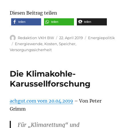
Diesen Beitrag teilen
teilen
teilen
teilen
Autor
Veröffentlicht
Kategorien
Redaktion VKH BW
22. April 2019
Energiepolitik
am
Schlagwörter
Energiewende
,
Kosten
,
Speicher
,
Versorgungssicherheit
Die Klimakohle-
Karussellforschung
achgut.com vom 20.04.2019
– Von Peter
Grimm
Für „Klimarettung“ und