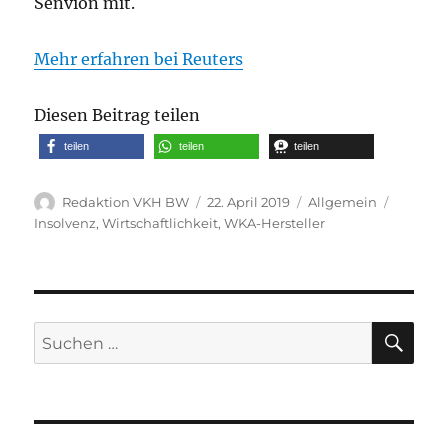
Senvion mit.
Mehr erfahren bei Reuters
Diesen Beitrag teilen
teilen
teilen
teilen
Autor
Veröffentlicht
Kategorien
Schlagw
Redaktion VKH BW
22. April 2019
Allgemein
am
Insolvenz
,
Wirtschaftlichkeit
,
WKA-Hersteller
SU
Suche
nach: