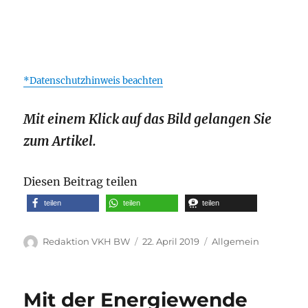
*Datenschutzhinweis beachten
Mit einem Klick auf das Bild gelangen Sie
zum Artikel.
Diesen Beitrag teilen
teilen
teilen
teilen
Autor
Veröffentlicht
Kategorien
Redaktion VKH BW
22. April 2019
Allgemein
am
Mit der Energiewende