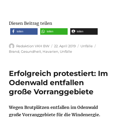
Diesen Beitrag teilen
teilen
teilen
teilen
Autor
Veröffentlicht
Kategorien
Schlagwört
Redaktion VKH BW
22. April 2019
Unfälle
am
Brand
,
Gesundheit
,
Havarien
,
Unfälle
Erfolgreich protestiert: Im
Odenwald entfallen
große Vorranggebiete
Wegen Brutplätzen entfallen im Odenwald
große Vorranggebiete für die Windenergie.