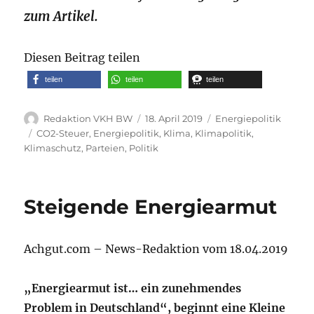
zum Artikel.
Diesen Beitrag teilen
teilen
teilen
teilen
Autor
Veröffentlicht
Kategorien
Redaktion VKH BW
18. April 2019
Energiepolitik
am
Schlagwörter
CO2-Steuer
,
Energiepolitik
,
Klima
,
Klimapolitik
,
Klimaschutz
,
Parteien
,
Politik
Steigende Energiearmut
Achgut.com – News-Redaktion vom 18.04.2019
„Energiearmut ist… ein zunehmendes
Problem in Deutschland“, beginnt eine Kleine