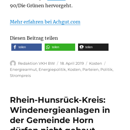
90/Die Grünen hervorgeht.
Mehr erfahren bei Achgut.com
Diesen Beitrag teilen
teilen
teilen
teilen
Autor
Veröffentlicht
Kategorien
Schlagwört
Redaktion VKH BW
18. April 2019
Kosten
am
Energiearmut
,
Energiepolitik
,
Kosten
,
Parteien
,
Politik
,
Strompreis
Rhein-Hunsrück-Kreis:
Windenergieanlagen in
der Gemeinde Horn