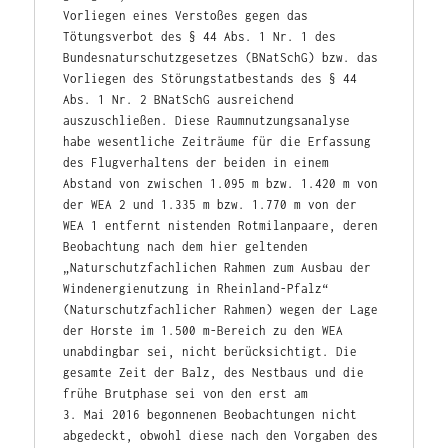
Vorliegen eines Verstoßes gegen das 
Tötungsverbot des § 44 Abs. 1 Nr. 1 des 
Bundesnaturschutzgesetzes (BNatSchG) bzw. das 
Vorliegen des Störungstatbestands des § 44 
Abs. 1 Nr. 2 BNatSchG ausreichend 
auszuschließen. Diese Raumnutzungsanalyse 
habe wesentliche Zeiträume für die Erfassung 
des Flugverhaltens der beiden in einem 
Abstand von zwischen 1.095 m bzw. 1.420 m von 
der WEA 2 und 1.335 m bzw. 1.770 m von der 
WEA 1 entfernt nistenden Rotmilanpaare, deren 
Beobachtung nach dem hier geltenden 
„Naturschutzfachlichen Rahmen zum Ausbau der 
Windenergienutzung in Rheinland-Pfalz“ 
(Naturschutzfachlicher Rahmen) wegen der Lage 
der Horste im 1.500 m-Bereich zu den WEA 
unabdingbar sei, nicht berücksichtigt. Die 
gesamte Zeit der Balz, des Nestbaus und die 
frühe Brutphase sei von den erst am 
3. Mai 2016 begonnenen Beobachtungen nicht 
abgedeckt, obwohl diese nach den Vorgaben des 