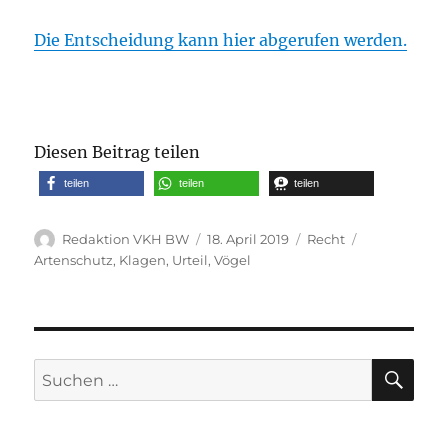
Die Entscheidung kann hier abgerufen werden.
Diesen Beitrag teilen
teilen
teilen
teilen
Autor
Veröffentlicht
Kategorien
Schlagwörte
Redaktion VKH BW
18. April 2019
Recht
am
Artenschutz
,
Klagen
,
Urteil
,
Vögel
SU
Suche
nach: