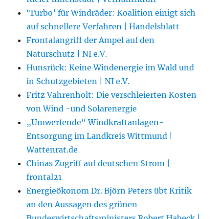
‘Turbo’ für Windräder: Koalition einigt sich
auf schnellere Verfahren | Handelsblatt
Frontalangriff der Ampel auf den
Naturschutz | NI e.V.
Hunsrück: Keine Windenergie im Wald und
in Schutzgebieten | NI e.V.
Fritz Vahrenholt: Die verschleierten Kosten
von Wind -und Solarenergie
„Umwerfende“ Windkraftanlagen-
Entsorgung im Landkreis Wittmund |
Wattenrat.de
Chinas Zugriff auf deutschen Strom |
frontal21
Energieökonom Dr. Björn Peters übt Kritik
an den Aussagen des grünen
Bundeswirtschaftsministers Robert Habeck |