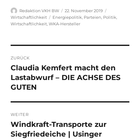
Autor
Veröffentlicht
Kategorien
Redaktion VKH BW
22. November 2019
am
Schlagwörter
Wirtschaftlichkeit
Energiepolitik
,
Parteien
,
Politik
,
Wirtschaftlichkeit
,
WKA-Hersteller
Beitragsnavigation
ZURÜCK
Claudia Kemfert macht den
Vorheriger
Beitrag:
Lastabwurf – DIE ACHSE DES
GUTEN
WEITER
Windkraft-Transporte zur
Nächster
Beitrag:
Siegfriedeiche | Usinger