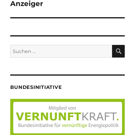
Anzeiger
SU
Suche
nach:
BUNDESINITIATIVE