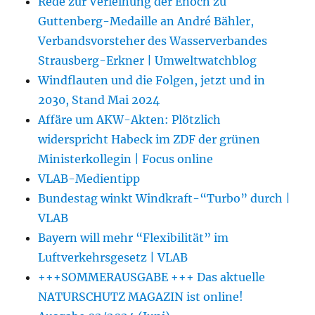
Rede zur Verleihung der Enoch zu
Guttenberg-Medaille an André Bähler,
Verbandsvorsteher des Wasserverbandes
Strausberg-Erkner | Umweltwatchblog
Windflauten und die Folgen, jetzt und in
2030, Stand Mai 2024
Affäre um AKW-Akten: Plötzlich
widerspricht Habeck im ZDF der grünen
Ministerkollegin | Focus online
VLAB-Medientipp
Bundestag winkt Windkraft-“Turbo” durch |
VLAB
Bayern will mehr “Flexibilität” im
Luftverkehrsgesetz | VLAB
+++SOMMERAUSGABE +++ Das aktuelle
NATURSCHUTZ MAGAZIN ist online!