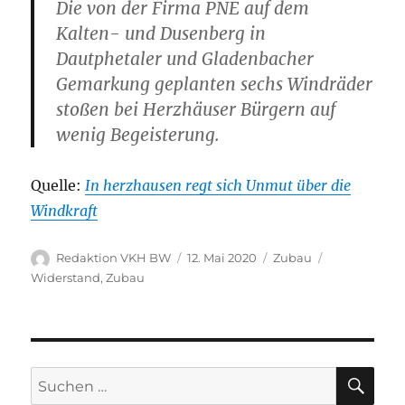
Die von der Firma PNE auf dem
Kalten- und Dusenberg in
Dautphetaler und Gladenbacher
Gemarkung geplanten sechs Windräder
stoßen bei Herzhäuser Bürgern auf
wenig Begeisterung.
Quelle:
In herzhausen regt sich Unmut über die
Windkraft
Autor
Veröffentlicht
Kategorien
Schlagwörte
Redaktion VKH BW
12. Mai 2020
Zubau
am
Widerstand
,
Zubau
SU
Suche
nach: