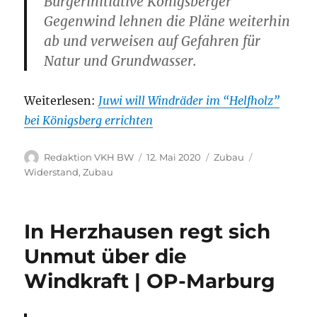
Bürgerinitiative Königsberger
Gegenwind lehnen die Pläne weiterhin
ab und verweisen auf Gefahren für
Natur und Grundwasser.
Weiterlesen:
Juwi will Windräder im “Helfholz”
bei Königsberg errichten
Autor
Veröffentlicht
Kategorien
Schlagwörte
Redaktion VKH BW
12. Mai 2020
Zubau
am
Widerstand
,
Zubau
In Herzhausen regt sich
Unmut über die
Windkraft | OP-Marburg