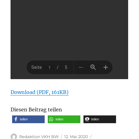
Download (PDF, 161KB)
Diesen Beitrag teilen
teilen
teilen
teilen
Autor
Veröffentlicht
Kategorien
Redaktion VKH BW
12. Mai 2020