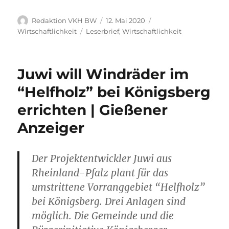
Autor
Veröffentlicht
Kategorien
Redaktion VKH BW
12. Mai 2020
am
Schlagwörter
Wirtschaftlichkeit
Leserbrief
,
Wirtschaftlichkeit
Juwi will Windräder im
“Helfholz” bei Königsberg
errichten | Gießener
Anzeiger
Der Projektentwickler Juwi aus
Rheinland-Pfalz plant für das
umstrittene Vorranggebiet “Helfholz”
bei Königsberg. Drei Anlagen sind
möglich. Die Gemeinde und die