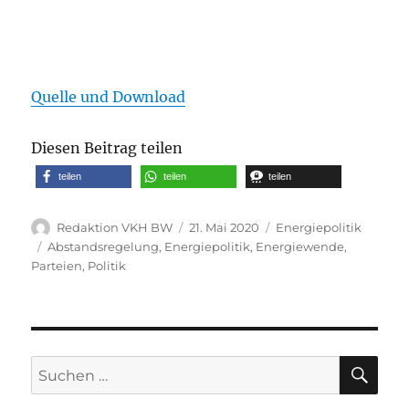
Quelle und Download
Diesen Beitrag teilen
teilen
teilen
teilen
Autor
Veröffentlicht
Kategorien
Redaktion VKH BW
21. Mai 2020
Energiepolitik
am
Schlagwörter
Abstandsregelung
,
Energiepolitik
,
Energiewende
,
Parteien
,
Politik
SU
Suche
nach: