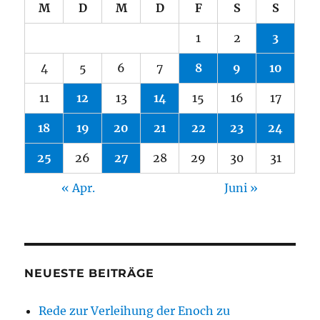
M
D
M
D
F
S
S
1
2
3
4
5
6
7
8
9
10
11
12
13
14
15
16
17
18
19
20
21
22
23
24
25
26
27
28
29
30
31
« Apr.
Juni »
NEUESTE BEITRÄGE
Rede zur Verleihung der Enoch zu