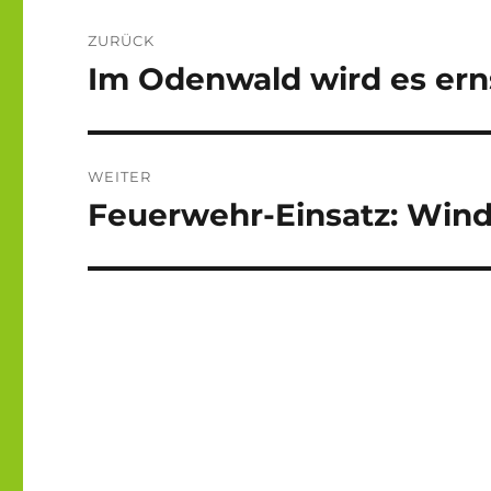
Beitragsnavigation
ZURÜCK
Im Odenwald wird es ern
Vorheriger
Beitrag:
WEITER
Feuerwehr-Einsatz: Wind
Nächster
Beitrag: