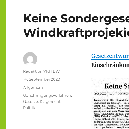
Keine Sondergese
Windkraftprojeki
Gesetzentwur
Einschränkun
Autor
Redaktion VKH BW
Veröffentlicht
14. September 2020
am
Kategorien
Allgemein
Schlagwörter
Genehmigungsverfahren
,
Gesetze
,
Klagerecht
,
Politik