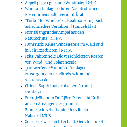
Appell gegen geplante Windräder | GNZ
Windkraftanlagen stören Nachtruhe in der
Kieler Innenstadt | Vernunftkraft
‘Turbo’ für Windräder: Koalition einigt sich
auf schnellere Verfahren | Handelsblatt
Frontalangriff der Ampel auf den
Naturschutz | NI e.V.
Hunsrück: Keine Windenergie im Wald und
in Schutzgebieten | NI e.V.
Fritz Vahrenholt: Die verschleierten Kosten
von Wind -und Solarenergie
„Umwerfende“ Windkraftanlagen-
Entsorgung im Landkreis Wittmund |
Wattenrat.de
Chinas Zugriff auf deutschen Strom |
frontal21
Energieökonom Dr. Björn Peters übt Kritik
an den Aussagen des grünen
Bundeswirtschaftsministers Robert
Habeck | NIUS
Solarpark wird nicht gebaut: Gericht stoppt