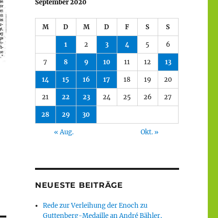
September 2020
M
D
M
D
F
S
S
1
2
3
4
5
6
7
8
9
10
11
12
13
14
15
16
17
18
19
20
21
22
23
24
25
26
27
28
29
30
« Aug.
Okt. »
NEUESTE BEITRÄGE
Rede zur Verleihung der Enoch zu
Guttenberg-Medaille an André Bähler,