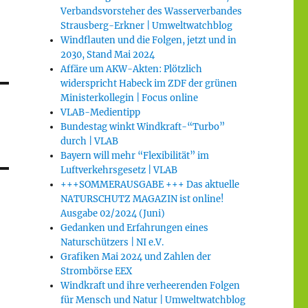
Verbandsvorsteher des Wasserverbandes
Strausberg-Erkner | Umweltwatchblog
Windflauten und die Folgen, jetzt und in
2030, Stand Mai 2024
Affäre um AKW-Akten: Plötzlich
widerspricht Habeck im ZDF der grünen
Ministerkollegin | Focus online
VLAB-Medientipp
Bundestag winkt Windkraft-“Turbo”
durch | VLAB
Bayern will mehr “Flexibilität” im
Luftverkehrsgesetz | VLAB
+++SOMMERAUSGABE +++ Das aktuelle
NATURSCHUTZ MAGAZIN ist online!
Ausgabe 02/2024 (Juni)
Gedanken und Erfahrungen eines
Naturschützers | NI e.V.
Grafiken Mai 2024 und Zahlen der
Strombörse EEX
Windkraft und ihre verheerenden Folgen
für Mensch und Natur | Umweltwatchblog