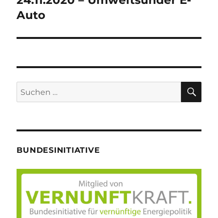
Auto
SU
Suche
nach:
BUNDESINITIATIVE