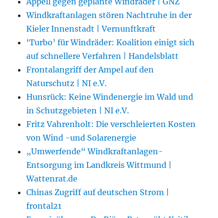
Appell gegen geplante Windräder | GNZ
Windkraftanlagen stören Nachtruhe in der
Kieler Innenstadt | Vernunftkraft
‘Turbo’ für Windräder: Koalition einigt sich
auf schnellere Verfahren | Handelsblatt
Frontalangriff der Ampel auf den
Naturschutz | NI e.V.
Hunsrück: Keine Windenergie im Wald und
in Schutzgebieten | NI e.V.
Fritz Vahrenholt: Die verschleierten Kosten
von Wind -und Solarenergie
„Umwerfende“ Windkraftanlagen-
Entsorgung im Landkreis Wittmund |
Wattenrat.de
Chinas Zugriff auf deutschen Strom |
frontal21