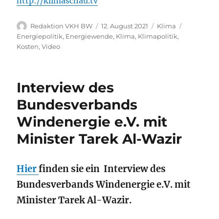
http://klimaschau.tv
Autor
Veröffentlicht
Kategorien
Schlagwör
Redaktion VKH BW
12. August 2021
Klima
am
Energiepolitik
,
Energiewende
,
Klima
,
Klimapolitik
,
Kosten
,
Video
Interview des
Bundesverbands
Windenergie e.V. mit
Minister Tarek Al-Wazir
Hier
finden sie ein Interview des
Bundesverbands Windenergie e.V. mit
Minister Tarek Al-Wazir.