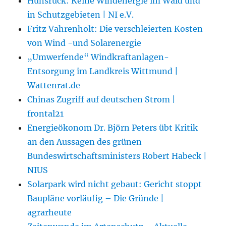
Hunsrück: Keine Windenergie im Wald und
in Schutzgebieten | NI e.V.
Fritz Vahrenholt: Die verschleierten Kosten
von Wind -und Solarenergie
„Umwerfende“ Windkraftanlagen-
Entsorgung im Landkreis Wittmund |
Wattenrat.de
Chinas Zugriff auf deutschen Strom |
frontal21
Energieökonom Dr. Björn Peters übt Kritik
an den Aussagen des grünen
Bundeswirtschaftsministers Robert Habeck |
NIUS
Solarpark wird nicht gebaut: Gericht stoppt
Baupläne vorläufig – Die Gründe |
agrarheute