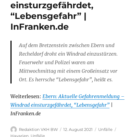
einsturzgefährdet,
“Lebensgefahr” |
InFranken.de
Auf dem Bretzenstein zwischen Ebern und
Recheldorf droht ein Windrad einzustürzen.
Feuerwehr und Polizei waren am
Mittwochmittag mit einem Großeinsatz vor
Ort. Es herrsche “Lebensgefahr”, heißt es.
Weiterlesen:
Ebern: Aktuelle Gefahrenmeldung –
Windrad einsturzgefährdet, “Lebensgefahr”
|
InFranken.de
Autor
Veröffentlicht
Kategorien
Schlagwö
Redaktion VKH BW
12. August 2021
Unfälle
am
Havarien
,
Unfälle