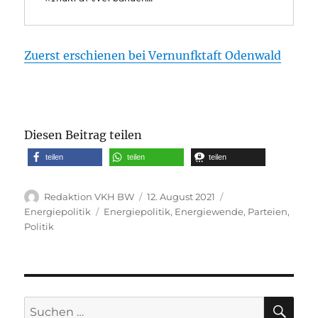
Zuerst erschienen bei Vernunfktaft Odenwald
Diesen Beitrag teilen
teilen
teilen
teilen
Autor
Veröffentlicht
Kategorien
Redaktion VKH BW
12. August 2021
am
Schlagwörter
Energiepolitik
Energiepolitik
,
Energiewende
,
Parteien
,
Politik
SU
Suche