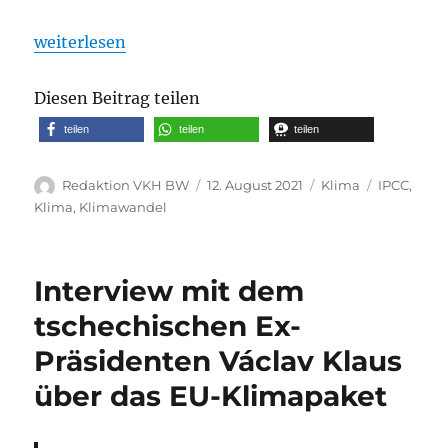
„Stellungnahme des Goddard-Instituts der NOAA z
weiterlesen
Diesen Beitrag teilen
teilen
teilen
teilen
Autor
Veröffentlicht
Kategorien
Schlagwör
Redaktion VKH BW
12. August 2021
Klima
IPCC
,
am
Klima
,
Klimawandel
Interview mit dem
tschechischen Ex-
Präsidenten Václav Klaus
über das EU-Klimapaket