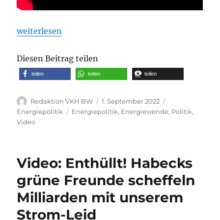
„Video: VIDEOBEWEIS! Merkel stürzte uns mit diese
weiterlesen
Diesen Beitrag teilen
teilen
teilen
teilen
Autor
Veröffentlicht
Kategorien
Redaktion VKH BW
1. September 2022
am
Schlagwörter
Energiepolitik
Energiepolitik
,
Energiewende
,
Politik
,
Video
Video: Enthüllt! Habecks
grüne Freunde scheffeln
Milliarden mit unserem
Strom-Leid