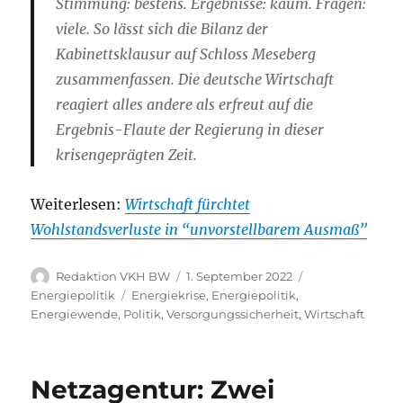
Stimmung: bestens. Ergebnisse: kaum. Fragen:
viele. So lässt sich die Bilanz der
Kabinettsklausur auf Schloss Meseberg
zusammenfassen. Die deutsche Wirtschaft
reagiert alles andere als erfreut auf die
Ergebnis-Flaute der Regierung in dieser
krisengeprägten Zeit.
Weiterlesen:
Wirtschaft fürchtet
Wohlstandsverluste in “unvorstellbarem Ausmaß”
Autor
Veröffentlicht
Kategorien
Redaktion VKH BW
1. September 2022
am
Schlagwörter
Energiepolitik
Energiekrise
,
Energiepolitik
,
Energiewende
,
Politik
,
Versorgungssicherheit
,
Wirtschaft
Netzagentur: Zwei