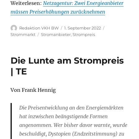
Weiterlesen:
Netzagentur: Zwei Energieanbieter
müssen Preiserhöhungen zurücknehmen
Autor
Veröffentlicht
Kategorien
Redaktion VKH BW
1. September 2022
am
Schlagwörter
Strommarkt
Stromanbieter
,
Strompreis
Die Lunte am Strompreis
| TE
Von Frank Hennig
Die Preisentwicklung an den Energiemärkten
hat inzwischen beängstigende Formen
angenommen. Wer bisher davor warnte, wurde
beschuldigt, Dystopien (Endzeitstimmung) zu