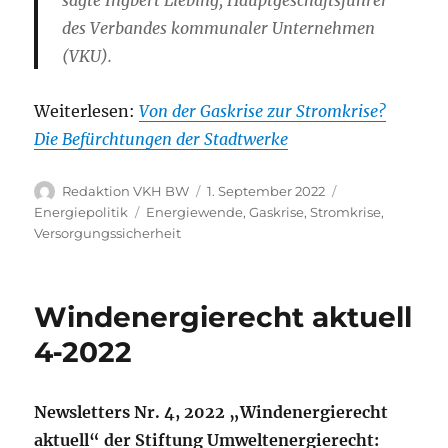
des Verbandes kommunaler Unternehmen
(VKU).
Weiterlesen:
Von der Gaskrise zur Stromkrise?
Die Befürchtungen der Stadtwerke
Autor
Veröffentlicht
Kategorien
Redaktion VKH BW
1. September 2022
am
Schlagwörter
Energiepolitik
Energiewende
,
Gaskrise
,
Stromkrise
,
Versorgungssicherheit
Windenergierecht aktuell
4‐2022
Newsletters Nr. 4, 2022 „Windenergierecht
aktuell“ der Stiftung Umweltenergierecht: