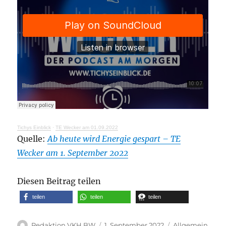
Tichys Einblick
·
TE Wecker am 01.09.2022
Quelle:
Ab heute wird Energie gespart – TE
Wecker am 1. September 2022
Diesen Beitrag teilen
teilen
teilen
teilen
Autor
Veröffentlicht
Kategorien
Redaktion VKH BW
1. September 2022
Allgemein