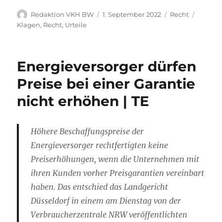
Autor
Veröffentlicht
Kategorien
Schlag
Redaktion VKH BW
1. September 2022
Recht
am
Klagen
,
Recht
,
Urteile
Energieversorger dürfen
Preise bei einer Garantie
nicht erhöhen | TE
Höhere Beschaffungspreise der
Energieversorger rechtfertigten keine
Preiserhöhungen, wenn die Unternehmen mit
ihren Kunden vorher Preisgarantien vereinbart
haben. Das entschied das Landgericht
Düsseldorf in einem am Dienstag von der
Verbraucherzentrale NRW veröffentlichten