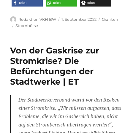
teilen
teilen
teilen
Autor
Veröffentlicht
Kategorien
Redaktion VKH BW
1. September 2022
Grafiken
am
Schlagwörter
Strombörse
Von der Gaskrise zur
Stromkrise? Die
Befürchtungen der
Stadtwerke | ET
Der Stadtwerkeverband warnt vor den Risiken
einer Stromkrise. „Wir müssen aufpassen, dass
Probleme, die wir im Gasbereich haben, nicht
auf den Strombereich übertragen werden“,
sagte Ingbert Liebing, Hauptgeschäftsführer