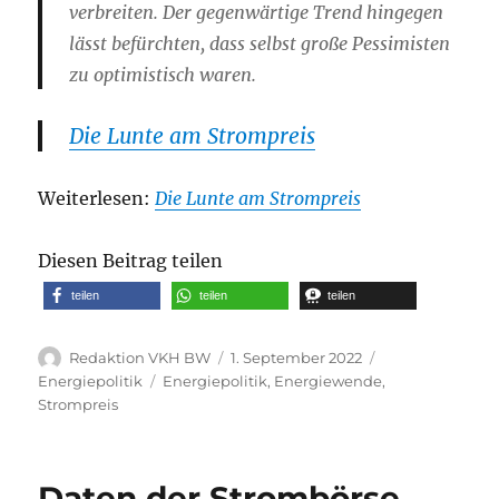
verbreiten. Der gegenwärtige Trend hingegen
lässt befürchten, dass selbst große Pessimisten
zu optimistisch waren.
Die Lunte am Strompreis
Weiterlesen:
Die Lunte am Strompreis
Diesen Beitrag teilen
teilen
teilen
teilen
Autor
Veröffentlicht
Kategorien
Redaktion VKH BW
1. September 2022
am
Schlagwörter
Energiepolitik
Energiepolitik
,
Energiewende
,
Strompreis
Daten der Strombörse