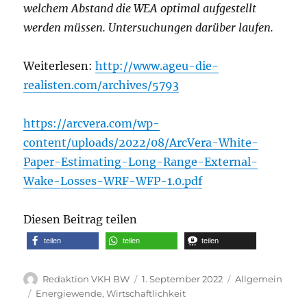
welchem Abstand die WEA optimal aufgestellt
werden müssen. Untersuchungen darüber laufen.
Weiterlesen:
http://www.ageu-die-
realisten.com/archives/5793
https://arcvera.com/wp-
content/uploads/2022/08/ArcVera-White-
Paper-Estimating-Long-Range-External-
Wake-Losses-WRF-WFP-1.0.pdf
Diesen Beitrag teilen
teilen
teilen
teilen
Autor
Veröffentlicht
Kategorien
Redaktion VKH BW
1. September 2022
Allgemein
am
Schlagwörter
Energiewende
,
Wirtschaftlichkeit