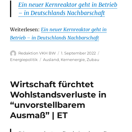
Ein neuer Kernreaktor geht in Betrieb
– in Deutschlands Nachbarschaft
Weiterlesen:
Ein neuer Kernreaktor geht in
Betrieb – in Deutschlands Nachbarschaft
Autor
Veröffentlicht
Kategorien
Redaktion VKH BW
1. September 2022
am
Schlagwörter
Energiepolitik
Ausland
,
Kernenergie
,
Zubau
Wirtschaft fürchtet
Wohlstandsverluste in
“unvorstellbarem
Ausmaß” | ET