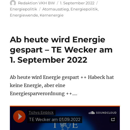
Autor
Veröffentlicht
Kategorien
Redaktion VKH BW
1. September 2022
am
Schlagwörter
Energiepolitik
Atomausstieg
,
Energiepolitik
,
Energiewende
,
Kernenergie
Ab heute wird Energie
gespart – TE Wecker am
1. September 2022
Ab heute wird Energie gespart ++ Habeck hat
keine Energie, aber eine
Energiesparverordnung ++….