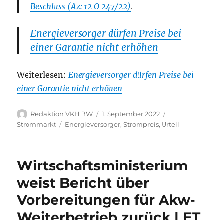
Beschluss (Az: 12 O 247/22)
.
Energieversorger dürfen Preise bei
einer Garantie nicht erhöhen
Weiterlesen:
Energieversorger dürfen Preise bei
einer Garantie nicht erhöhen
Autor
Veröffentlicht
Kategorien
Redaktion VKH BW
1. September 2022
am
Schlagwörter
Strommarkt
Energieversorger
,
Strompreis
,
Urteil
Wirtschaftsministerium
weist Bericht über
Vorbereitungen für Akw-
Weiterbetrieb zurück | ET