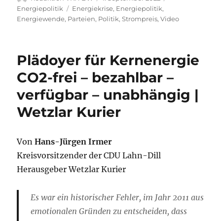
am
Schlagwörter
Energiepolitik
Energiekrise
,
Energiepolitik
,
Energiewende
,
Parteien
,
Politik
,
Strompreis
,
Video
Plädoyer für Kernenergie
CO2-frei – bezahlbar –
verfügbar – unabhängig |
Wetzlar Kurier
Von
Hans-Jürgen Irmer
Kreisvorsitzender der CDU Lahn-Dill
Herausgeber Wetzlar Kurier
Es war ein historischer Fehler, im Jahr 2011 aus
emotionalen Gründen zu entscheiden, dass