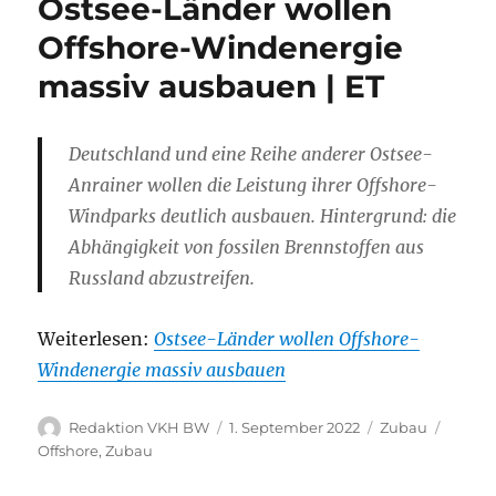
Ostsee-Länder wollen
Offshore-Windenergie
massiv ausbauen | ET
Deutschland und eine Reihe anderer Ostsee-
Anrainer wollen die Leistung ihrer Offshore-
Windparks deutlich ausbauen. Hintergrund: die
Abhängigkeit von fossilen Brennstoffen aus
Russland abzustreifen.
Weiterlesen:
Ostsee-Länder wollen Offshore-
Windenergie massiv ausbauen
Autor
Veröffentlicht
Kategorien
Schlag
Redaktion VKH BW
1. September 2022
Zubau
am
Offshore
,
Zubau