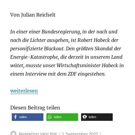
Von Julian Reichelt
In einer einer Bundesregierung, in der nach und
nach die Lichter ausgehen, ist Robert Habeck der
personifizierte Blackout. Den größten Skandal der
Energie-Katastrophe, die derzeit in unserem Land
wütet, musste unser Wirtschaftsminister Habeck in
einem Interview mit dem ZDF eingestehen.
„Video: Enthüllt! Habecks grüne Freunde scheffeln
weiterlesen
Diesen Beitrag teilen
teilen
teilen
teilen
Autor
Veröffentlicht
Kategorien
Redaktion VKH BW
1. September 2022