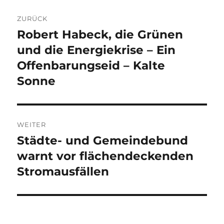
Beitragsnavigation
ZURÜCK
Robert Habeck, die Grünen
Vorheriger
Beitrag:
und die Energiekrise – Ein
Offenbarungseid – Kalte
Sonne
WEITER
Städte- und Gemeindebund
Nächster
Beitrag:
warnt vor flächendeckenden
Stromausfällen