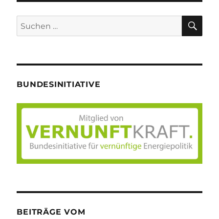
SU
Suche
nach:
BUNDESINITIATIVE
BEITRÄGE VOM