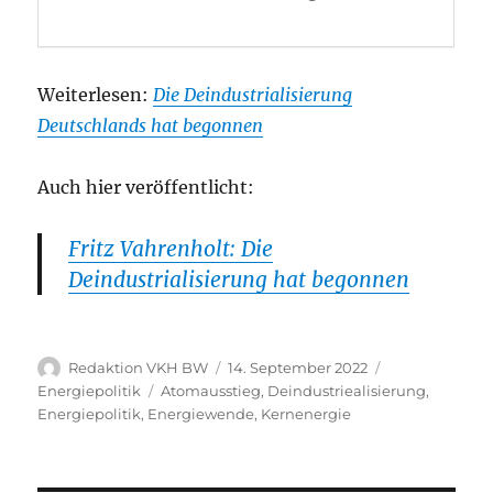
Weiterlesen:
Die Deindustrialisierung
Deutschlands hat begonnen
Auch hier veröffentlicht:
Fritz Vahrenholt: Die
Deindustrialisierung hat begonnen
Autor
Veröffentlicht
Kategorien
Redaktion VKH BW
14. September 2022
am
Schlagwörter
Energiepolitik
Atomausstieg
,
Deindustriealisierung
,
Energiepolitik
,
Energiewende
,
Kernenergie