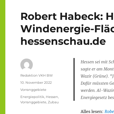
Robert Habeck: H
Windenergie-Fläc
hessenschau.de
Hessen sei mit S
sagte er am Mont
Autor
Redaktion VKH BW
Wazir (Grüne). “J
Veröffentlicht
10. November 2022
Dafür müssten G
am
Kategorien
Vorranggebiete
werden. Al-Wazir
Schlagwörter
Energiepolitik
,
Hessen
,
Energiegesetz bes
Vorranggebiete
,
Zubau
Alles lesen:
Robe