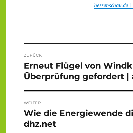
hessenschau.de | 
Beitragsnavigation
ZURÜCK
Erneut Flügel von Windk
Vorheriger
Beitrag:
Überprüfung gefordert |
WEITER
Wie die Energiewende di
Nächster
Beitrag:
dhz.net