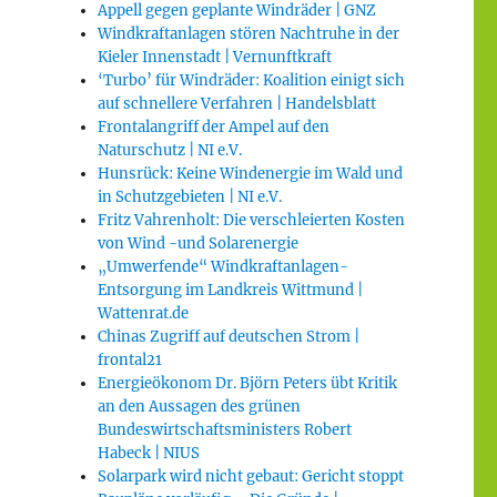
Appell gegen geplante Windräder | GNZ
Windkraftanlagen stören Nachtruhe in der
Kieler Innenstadt | Vernunftkraft
‘Turbo’ für Windräder: Koalition einigt sich
auf schnellere Verfahren | Handelsblatt
Frontalangriff der Ampel auf den
Naturschutz | NI e.V.
Hunsrück: Keine Windenergie im Wald und
in Schutzgebieten | NI e.V.
Fritz Vahrenholt: Die verschleierten Kosten
von Wind -und Solarenergie
„Umwerfende“ Windkraftanlagen-
Entsorgung im Landkreis Wittmund |
Wattenrat.de
Chinas Zugriff auf deutschen Strom |
frontal21
Energieökonom Dr. Björn Peters übt Kritik
an den Aussagen des grünen
Bundeswirtschaftsministers Robert
Habeck | NIUS
Solarpark wird nicht gebaut: Gericht stoppt