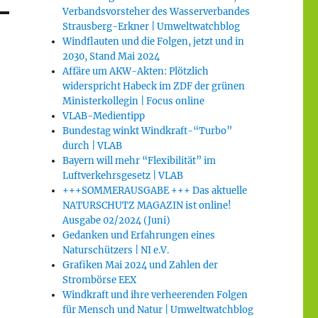
Verbandsvorsteher des Wasserverbandes
Strausberg-Erkner | Umweltwatchblog
Windflauten und die Folgen, jetzt und in
2030, Stand Mai 2024
Affäre um AKW-Akten: Plötzlich
widerspricht Habeck im ZDF der grünen
Ministerkollegin | Focus online
VLAB-Medientipp
Bundestag winkt Windkraft-“Turbo”
durch | VLAB
Bayern will mehr “Flexibilität” im
Luftverkehrsgesetz | VLAB
+++SOMMERAUSGABE +++ Das aktuelle
NATURSCHUTZ MAGAZIN ist online!
Ausgabe 02/2024 (Juni)
Gedanken und Erfahrungen eines
Naturschützers | NI e.V.
Grafiken Mai 2024 und Zahlen der
Strombörse EEX
Windkraft und ihre verheerenden Folgen
für Mensch und Natur | Umweltwatchblog