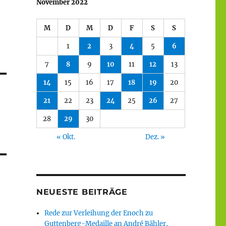
November 2022
M
D
M
D
F
S
S
1
2
3
4
5
6
7
8
9
10
11
12
13
14
15
16
17
18
19
20
21
22
23
24
25
26
27
28
29
30
« Okt.
Dez. »
NEUESTE BEITRÄGE
Rede zur Verleihung der Enoch zu
Guttenberg-Medaille an André Bähler,