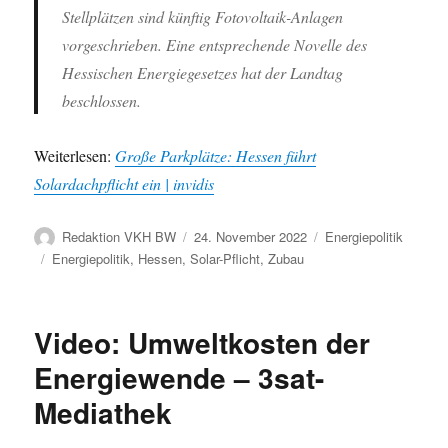
Stellplätzen sind künftig Fotovoltaik-Anlagen
vorgeschrieben. Eine entsprechende Novelle des
Hessischen Energiegesetzes hat der Landtag
beschlossen.
Weiterlesen:
Große Parkplätze: Hessen führt
Solardachpflicht ein | invidis
Autor
Veröffentlicht
Kategorien
Redaktion VKH BW
24. November 2022
Energiepolitik
am
Schlagwörter
Energiepolitik
,
Hessen
,
Solar-Pflicht
,
Zubau
Video: Umweltkosten der
Energiewende – 3sat-
Mediathek