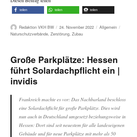
Diesen Beitrag teilen
teilen
teilen
teilen
Autor
Veröffentlicht
Kategorien
Schlagw
Redaktion VKH BW
24. November 2022
Allgemein
am
Naturschutzverbände
,
Zerstörung
,
Zubau
Große Parkplätze: Hessen
führt Solardachpflicht ein |
invidis
Frankreich machte es vor: Das Nachbarland beschloss
eine Solardachflicht für große Parkplätze. Dies wird
nun auch in Deutschland umgesetzt beziehungsweise in
Hessen: Dort sind seit neuestem für alle landeseigenen
Gebäude und für neue Parkplätze mit mehr als 50