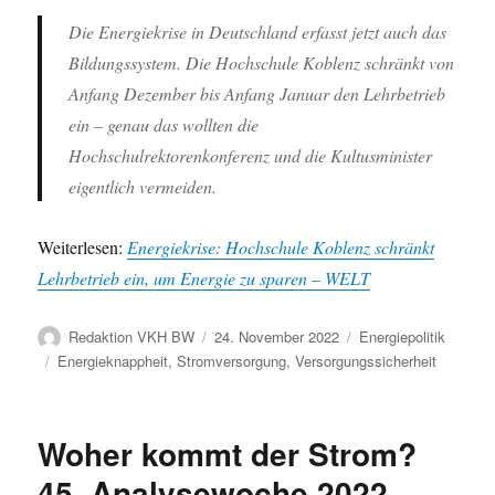
Die Energiekrise in Deutschland erfasst jetzt auch das
Bildungssystem. Die Hochschule Koblenz schränkt von
Anfang Dezember bis Anfang Januar den Lehrbetrieb
ein – genau das wollten die
Hochschulrektorenkonferenz und die Kultusminister
eigentlich vermeiden.
Weiterlesen:
Energiekrise: Hochschule Koblenz schränkt
Lehrbetrieb ein, um Energie zu sparen – WELT
Autor
Veröffentlicht
Kategorien
Redaktion VKH BW
24. November 2022
Energiepolitik
am
Schlagwörter
Energieknappheit
,
Stromversorgung
,
Versorgungssicherheit
Woher kommt der Strom?
45. Analysewoche 2022 –