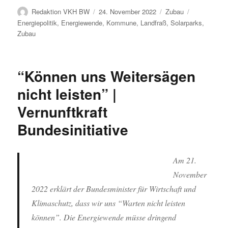
Autor
Veröffentlicht
Kategorien
Schlagwörte
Redaktion VKH BW
24. November 2022
Zubau
am
Energiepolitik
,
Energiewende
,
Kommune
,
Landfraß
,
Solarparks
,
Zubau
“Können uns Weitersägen
nicht leisten” |
Vernunftkraft
Bundesinitiative
Am 21.
November
2022 erklärt der Bundesminister für Wirtschaft und
Klimaschutz, dass wir uns “Warten nicht leisten
können”. Die Energiewende müsse dringend