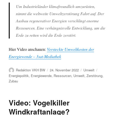
Um Industrieländer klimafreundlich umzurüsten,
nimmt die weltweite Umweltzerstörung Fahrt auf. Der
Ausbau regenerativer Energien verschlingt enorme
Ressourcen. Eine verhängnisvolle Entwicklung, um die
Erde zu retten wird die Erde zerstört.
Hier Video anschauen:
Versteckte Umweltkosten der
Energiewende – 3sat-Mediathek
Autor
Veröffentlicht
Kategorien
Schlagwört
Redaktion VKH BW
24. November 2022
Umwelt
am
Energiepolitik
,
Energiewende
,
Ressourcen
,
Umwelt
,
Zerstörung
,
Zubau
Video: Vogelkiller
Windkraftanlage?