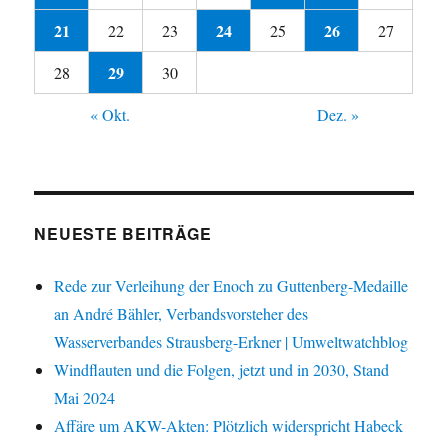
21
24
26
22
23
25
27
29
28
30
« Okt.
Dez. »
NEUESTE BEITRÄGE
Rede zur Verleihung der Enoch zu Guttenberg-Medaille
an André Bähler, Verbandsvorsteher des
Wasserverbandes Strausberg-Erkner | Umweltwatchblog
Windflauten und die Folgen, jetzt und in 2030, Stand
Mai 2024
Affäre um AKW-Akten: Plötzlich widerspricht Habeck