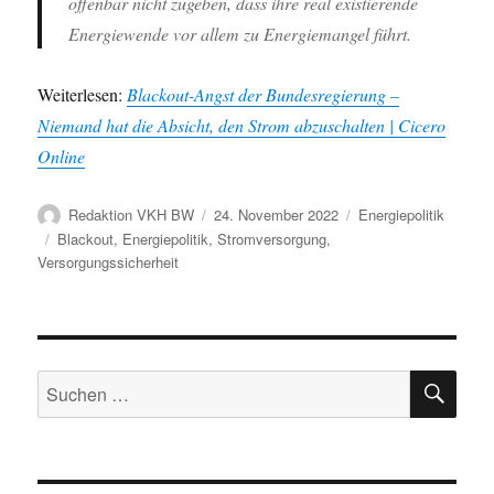
offenbar nicht zugeben, dass ihre real existierende
Energiewende vor allem zu Energiemangel führt.
Weiterlesen:
Blackout-Angst der Bundesregierung –
Niemand hat die Absicht, den Strom abzuschalten | Cicero
Online
Autor
Veröffentlicht
Kategorien
Redaktion VKH BW
24. November 2022
Energiepolitik
am
Schlagwörter
Blackout
,
Energiepolitik
,
Stromversorgung
,
Versorgungssicherheit
SU
Suche
nach: