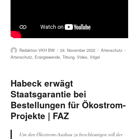
Autor
Veröffentlicht
Kategorien
Schla
Redaktion VKH BW
24. November 2022
Artenschutz
am
Artenschutz
,
Energiewende
,
Tötung
,
Video
,
Vögel
Habeck erwägt
Staatsgarantie bei
Bestellungen für Ökostrom-
Projekte | FAZ
Um den Ökostrom-Ausbau zu beschleunigen soll der