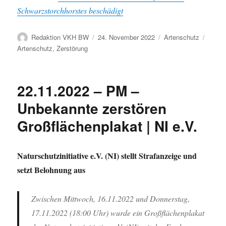
Schwarzstorchhorstes beschädigt
Autor
Veröffentlicht
Kategorien
Schla
Redaktion VKH BW
24. November 2022
Artenschutz
am
Artenschutz
,
Zerstörung
22.11.2022 – PM –
Unbekannte zerstören
Großflächenplakat | NI e.V.
Naturschutzinitiative e.V. (NI) stellt Strafanzeige und
setzt Belohnung aus
Zwischen Mittwoch, 16.11.2022 und Donnerstag,
17.11.2022 (18:00 Uhr) wurde ein Großflächenplakat