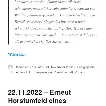
beschleunigt werden. Damit ist vor allem ein
schnellerer, noch stärker subventionierter Ausbau von
Windkraftanlagen gemeint. Um den Errichtern und
Betreibern dieser Anlagen das Investieren noch
schmackhafter zu machen, bringt Herr Habeck nun
“Staatsgarantien” ins Spiel. Garantiert ist dabei vor
allem zweierlei: (1.) Der Strom wird…
Weiterlesen
Autor
Veröffentlicht
Kategorien
Redaktion VKH BW
24. November 2022
Energiepolitik
am
Schlagwörter
Energiepolitik
,
Energiewende
,
Planwirtschaft
,
Zubau
22.11.2022 – Erneut
Horstumfeld eines