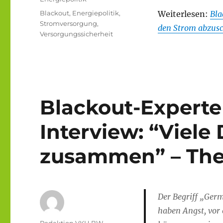
Schlagwörter
Blackout
,
Energiepolitik
,
Weiterlesen:
Bla
Stromversorgung
,
den Strom abzusch
Versorgungssicherheit
Blackout-Experte
Interview: “Viele
zusammen” – Th
Der Begriff „Germ
haben Angst, vor 
Autor
Redaktion VKH BW