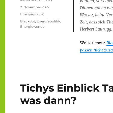
können, vor eine
Veröffentlicht
2. November 2022
Dingen haben wir
am
Kategorien
Energiepolitik
Wasser, keine Ve
Schlagwörter
Blackout
,
Energiepolitik
,
Zeit, dass sich T
Energiewende
Herbert Saurugg.
Weiterlesen:
Bla
passen nicht zu
Tichys Einblick T
was dann?