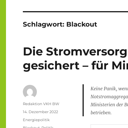
Schlagwort:
Blackout
Die Stromversorg
gesichert – für Mi
Keine Panik, wen
Notstromaggregat
Autor
Redaktion VKH BW
Ministerien der 
Veröffentlicht
14. Dezember 2022
betrieben.
am
Kategorien
Energiepolitik
Schlagwörter
Blackout
,
Politik
,