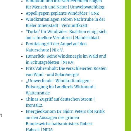
Windkraft und ihre verheerenden Folgen
für Mensch und Natur | Umweltwatchblog
Appell gegen geplante Windräder | GNZ
Windkraftanlagen stören Nachtruhe in der
Kieler Innenstadt | Vernunftkraft
‘Turbo’ für Windräder: Koalition einigt sich
auf schnellere Verfahren | Handelsblatt
–
Frontalangriff der Ampel auf den
Naturschutz | NI e.V.
Hunsrück: Keine Windenergie im Wald und
in Schutzgebieten | NI e.V.
Fritz Vahrenholt: Die verschleierten Kosten
von Wind -und Solarenergie
„Umwerfende“ Windkraftanlagen-
Entsorgung im Landkreis Wittmund |
Wattenrat.de
Chinas Zugriff auf deutschen Strom |
frontal21
Energieökonom Dr. Björn Peters übt Kritik
m
an den Aussagen des grünen
Bundeswirtschaftsministers Robert
Habeck | NIUS