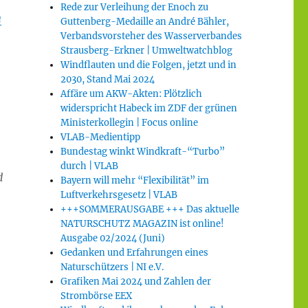
Rede zur Verleihung der Enoch zu
n
Guttenberg-Medaille an André Bähler,
Verbandsvorsteher des Wasserverbandes
Strausberg-Erkner | Umweltwatchblog
Windflauten und die Folgen, jetzt und in
2030, Stand Mai 2024
Affäre um AKW-Akten: Plötzlich
widerspricht Habeck im ZDF der grünen
Ministerkollegin | Focus online
VLAB-Medientipp
Bundestag winkt Windkraft-“Turbo”
durch | VLAB
d
Bayern will mehr “Flexibilität” im
Luftverkehrsgesetz | VLAB
+++SOMMERAUSGABE +++ Das aktuelle
NATURSCHUTZ MAGAZIN ist online!
Ausgabe 02/2024 (Juni)
Gedanken und Erfahrungen eines
Naturschützers | NI e.V.
Grafiken Mai 2024 und Zahlen der
Strombörse EEX