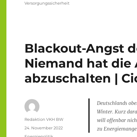
Versorgungssicherheit
Blackout-Angst d
Niemand hat die 
abzuschalten | Ci
Deutschlands obe
Winter. Kurz dara
Autor
Redaktion VKH BW
will offenbar nic
Veröffentlicht
24. November 2022
zu Energiemangel
am
Kategorien
Energiepolitik