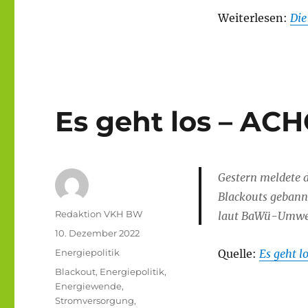
Weiterlesen:
Die
Es geht los – A
Gestern meldete 
Blackouts gebann
Autor
Redaktion VKH BW
laut BaWü-Umwel
Veröffentlicht
10. Dezember 2022
am
Kategorien
Energiepolitik
Quelle:
Es geht 
Schlagwörter
Blackout
,
Energiepolitik
,
Energiewende
,
Stromversorgung
,