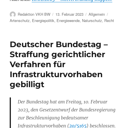
Autor
Veröffentlicht
Kategorien
Schlagwört
Redaktion VKH BW
13. Februar 2023
Allgemein
am
Artenschutz
,
Energiepolitik
,
Energiewende
,
Naturschutz
,
Recht
Deutscher Bundestag –
Straffung gerichtlicher
Verfahren für
Infrastrukturvorhaben
gebilligt
Der Bundestag hat am Freitag, 10. Februar
2023, den Gesetzentwurf der Bundesregierung
zur Beschleunigung bedeutsamer
Infrastrukturvorhaben (
20/5165
) beschlossen.