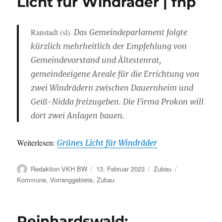
Licht für Windräder | fnp
Ranstadt (sl).
Das Gemeindeparlament folgte
kürzlich mehrheitlich der Empfehlung von
Gemeindevorstand und Ältestenrat,
gemeindeeigene Areale für die Errichtung von
zwei Windrädern zwischen Dauernheim und
Geiß-Nidda freizugeben. Die Firma Prokon will
dort zwei Anlagen bauen.
Weiterlesen:
Grünes Licht für Windräder
Autor
Veröffentlicht
Kategorien
Schlagwörter
Redaktion VKH BW
13. Februar 2023
Zubau
am
Kommune
,
Vorranggebiete
,
Zubau
Reinhardswald: