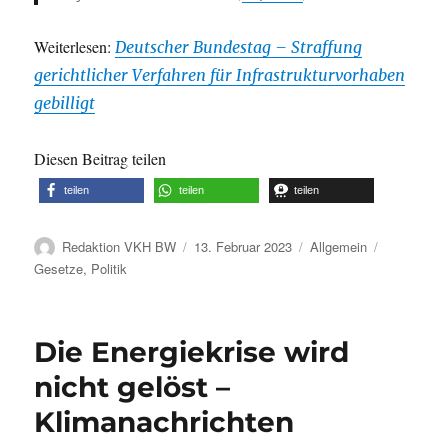
Weiterlesen:
Deutscher Bundestag – Straffung
gerichtlicher Verfahren für Infrastrukturvorhaben
gebilligt
Diesen Beitrag teilen
teilen
teilen
teilen
Autor
Veröffentlicht
Kategorien
Schlagwört
Redaktion VKH BW
13. Februar 2023
Allgemein
am
Gesetze
,
Politik
Die Energiekrise wird
nicht gelöst –
Klimanachrichten