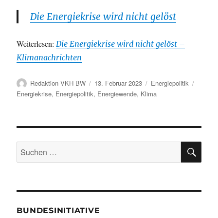
Die Energiekrise wird nicht gelöst
Weiterlesen:
Die Energiekrise wird nicht gelöst –
Klimanachrichten
Autor
Veröffentlicht
Kategorien
Schlag
Redaktion VKH BW
13. Februar 2023
Energiepolitik
am
Energiekrise
,
Energiepolitik
,
Energiewende
,
Klima
SU
Suche
nach:
BUNDESINITIATIVE