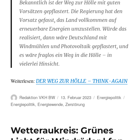
Bekanntlich ist der Weg zur Hölle mit guten
Vorsätzen gepflastert. Die Regierung hat den
Vorsatz gefasst, das Land vollkommen auf
erneuerbare Energien umzustellen. Würde das
realisiert, dann wäre Deutschland mit
Windmühlen und Photovoltaik gepflastert, und
es wäre fraglos ein Weg in die Hölle – in
vielerlei Hinsicht.
Weiterlesen:
DER WEG ZUR HÖLLE – THINK-AGAIN
Autor
Veröffentlicht
Kategorien
Schlag
Redaktion VKH BW
13. Februar 2023
Energiepolitik
am
Energiepolitik
,
Energiewende
,
Zerstörung
Wetteraukreis: Grünes