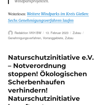
Windparkprojekten.
Weiterlesen:
Weitere Windparks im Kreis Gießen:
Sechs Genehmigungsverfahren laufen
Autor
Veröffentlicht
Kategorien
Schlagwörter
Redaktion VKH BW
13. Februar 2023
Zubau
am
Genehmigungsverfahren
,
Vorranggebiete
,
Zubau
Naturschutzinitiative e.V.
– Notverordnung
stoppen! Ökologischen
Scherbenhaufen
verhindern!
Naturschutzinitiative