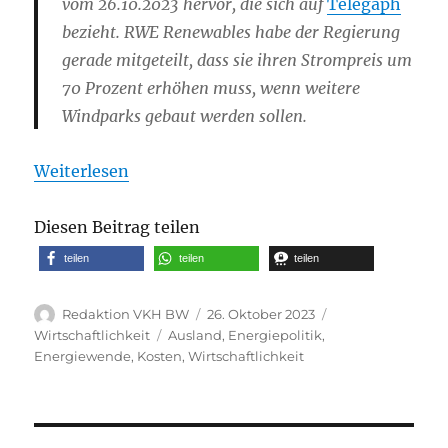
vom 26.10.2023 hervor, die sich auf
Telegaph
bezieht. RWE Renewables habe der Regierung
gerade mitgeteilt, dass sie ihren Strompreis um
70 Prozent erhöhen muss, wenn weitere
Windparks gebaut werden sollen.
Weiterlesen
Diesen Beitrag teilen
teilen
teilen
teilen
Autor
Veröffentlicht
Kategorien
Redaktion VKH BW
26. Oktober 2023
am
Schlagwörter
Wirtschaftlichkeit
Ausland
,
Energiepolitik
,
Energiewende
,
Kosten
,
Wirtschaftlichkeit
Beitragsnavigation