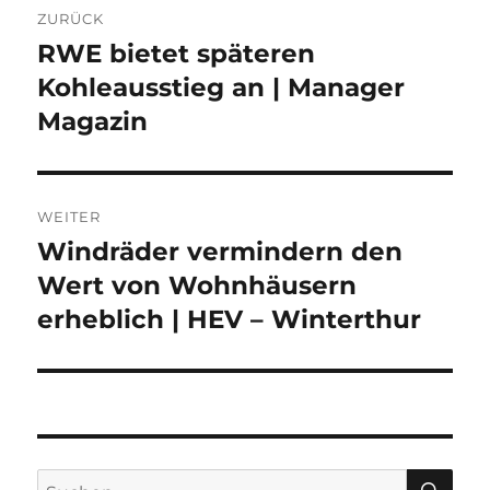
ZURÜCK
RWE bietet späteren
Vorheriger
Beitrag:
Kohleausstieg an | Manager
Magazin
WEITER
Windräder vermindern den
Nächster
Beitrag:
Wert von Wohnhäusern
erheblich | HEV – Winterthur
SU
Suche