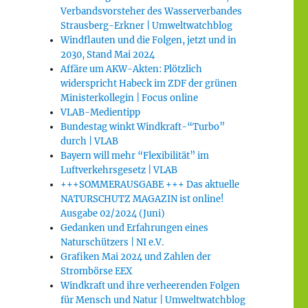
Verbandsvorsteher des Wasserverbandes
Strausberg-Erkner | Umweltwatchblog
Windflauten und die Folgen, jetzt und in
2030, Stand Mai 2024
Affäre um AKW-Akten: Plötzlich
widerspricht Habeck im ZDF der grünen
Ministerkollegin | Focus online
VLAB-Medientipp
Bundestag winkt Windkraft-“Turbo”
durch | VLAB
Bayern will mehr “Flexibilität” im
Luftverkehrsgesetz | VLAB
+++SOMMERAUSGABE +++ Das aktuelle
NATURSCHUTZ MAGAZIN ist online!
Ausgabe 02/2024 (Juni)
Gedanken und Erfahrungen eines
Naturschützers | NI e.V.
Grafiken Mai 2024 und Zahlen der
Strombörse EEX
Windkraft und ihre verheerenden Folgen
für Mensch und Natur | Umweltwatchblog