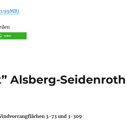
 1.99MB)
eilen
teilen
” Alsberg-Seidenroth
 Windvorrangflächen 3-73 und 3-309