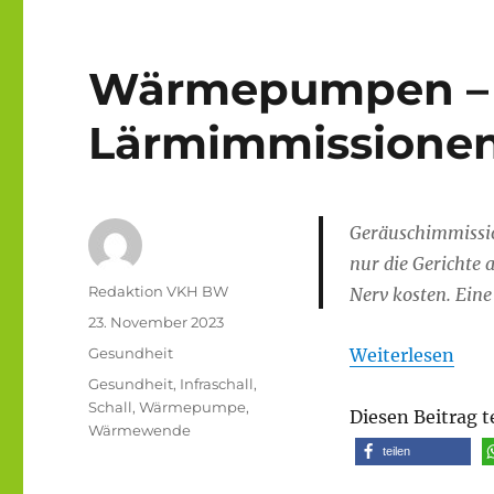
Wärmepumpen – 
Lärmimmissionen
Geräuschimmissi
nur die Gerichte
Autor
Redaktion VKH BW
Nerv kosten. Ein
Veröffentlicht
23. November 2023
am
Kategorien
Gesundheit
Weiterlesen
Schlagwörter
Gesundheit
,
Infraschall
,
Schall
,
Wärmepumpe
,
Diesen Beitrag t
Wärmewende
teilen