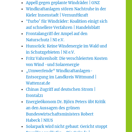
Appell gegen geplante Windräder | GNZ
Windkraftanlagen stören Nachtruhe in der
Kieler Innenstadt | Vernunftkraft
‘Turbo’ für Windräder: Koalition einigt sich
auf schnellere Verfahren | Handelsblatt
Frontalangriff der Ampel auf den
Naturschutz | NI e.V.
Hunsrück: Keine Windenergie im Wald und
in Schutzgebieten | NI e.V.
Fritz Vahrenholt: Die verschleierten Kosten
von Wind -und Solarenergie
„Umwerfende“ Windkraftanlagen-
Entsorgung im Landkreis Wittmund |
Wattenrat.de
Chinas Zugriff auf deutschen Strom |
frontal21
Energieökonom Dr. Björn Peters übt Kritik
an den Aussagen des grünen
Bundeswirtschaftsministers Robert
Habeck | NIUS
Solarpark wird nicht gebaut: Gericht stoppt