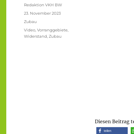
Autor
Redaktion VKH BW
Veröffentlicht
23. November 2023
am
Kategorien
Zubau
Schlagwörter
Video
,
Vorranggebiete
,
Widerstand
,
Zubau
Diesen Beitrag t
teilen