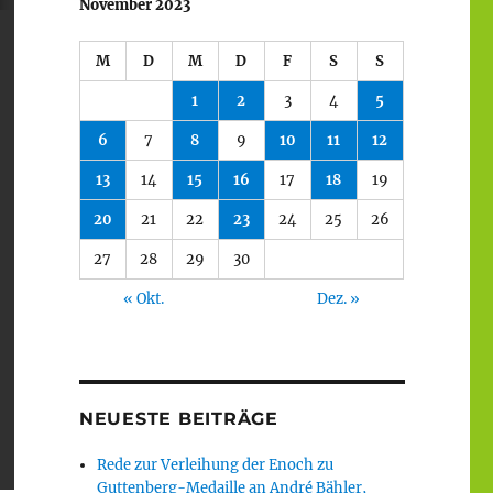
November 2023
M
D
M
D
F
S
S
1
2
3
4
5
6
7
8
9
10
11
12
13
14
15
16
17
18
19
20
21
22
23
24
25
26
27
28
29
30
« Okt.
Dez. »
NEUESTE BEITRÄGE
Rede zur Verleihung der Enoch zu
Guttenberg-Medaille an André Bähler,