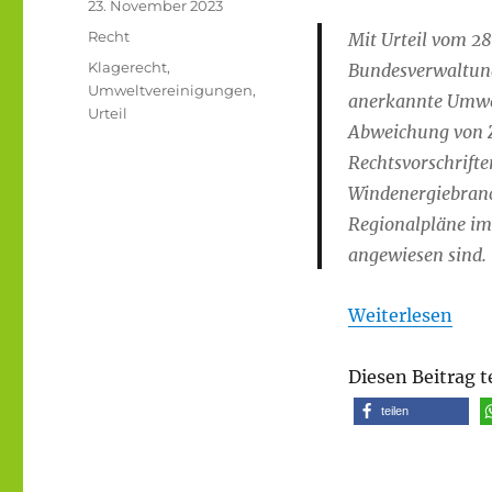
Veröffentlicht
23. November 2023
am
Kategorien
Recht
Mit Urteil vom 2
Schlagwörter
Klagerecht
,
Bundesverwaltung
Umweltvereinigungen
,
anerkannte Umwel
Urteil
Abweichung von Z
Rechtsvorschrifte
Windenergiebranc
Regionalpläne im
angewiesen sind.
Weiterlesen
Diesen Beitrag t
teilen