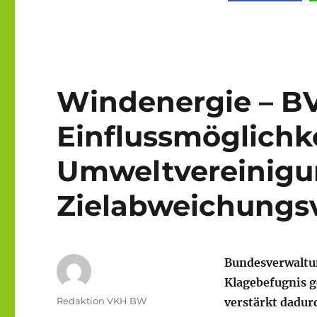
Windenergie – B
Einflussmöglichk
Umweltvereinigu
Zielabweichungsv
Bundesverwaltu
Klagebefugnis g
Autor
Redaktion VKH BW
verstärkt dadur