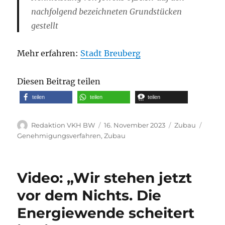
nachfolgend bezeichneten Grundstücken
gestellt
Mehr erfahren:
Stadt Breuberg
Diesen Beitrag teilen
teilen
teilen
teilen
Autor
Veröffentlicht
Kategorien
Schla
Redaktion VKH BW
16. November 2023
Zubau
am
Genehmigungsverfahren
,
Zubau
Video: „Wir stehen jetzt
vor dem Nichts. Die
Energiewende scheitert