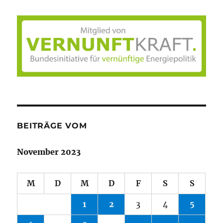
BEITRÄGE VOM
November 2023
M
D
M
D
F
S
S
1
2
3
4
5