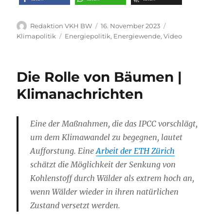
Autor
Veröffentlicht
Kategorien
Redaktion VKH BW
16. November 2023
am
Schlagwörter
Klimapolitik
Energiepolitik
,
Energiewende
,
Video
Die Rolle von Bäumen |
Klimanachrichten
Eine der Maßnahmen, die das IPCC vorschlägt,
um dem Klimawandel zu begegnen, lautet
Aufforstung. Eine
Arbeit der ETH Zürich
schätzt die Möglichkeit der Senkung von
Kohlenstoff durch Wälder als extrem hoch an,
wenn Wälder wieder in ihren natürlichen
Zustand versetzt werden.