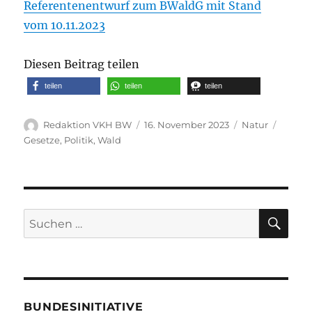
Referentenentwurf zum BWaldG mit Stand
vom 10.11.2023
Diesen Beitrag teilen
teilen
teilen
teilen
Autor
Veröffentlicht
Kategorien
Schlag
Redaktion VKH BW
16. November 2023
Natur
am
Gesetze
,
Politik
,
Wald
SU
Suche
nach:
BUNDESINITIATIVE