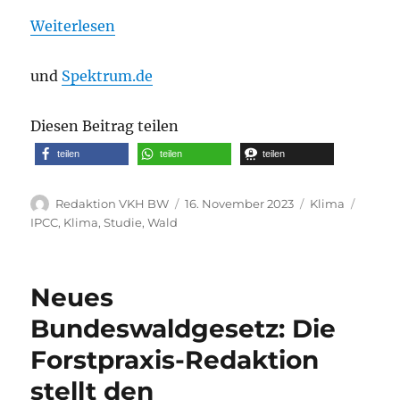
Weiterlesen
und
Spektrum.de
Diesen Beitrag teilen
teilen
teilen
teilen
Autor
Veröffentlicht
Kategorien
Schlag
Redaktion VKH BW
16. November 2023
Klima
am
IPCC
,
Klima
,
Studie
,
Wald
Neues
Bundeswaldgesetz: Die
Forstpraxis-Redaktion
stellt den