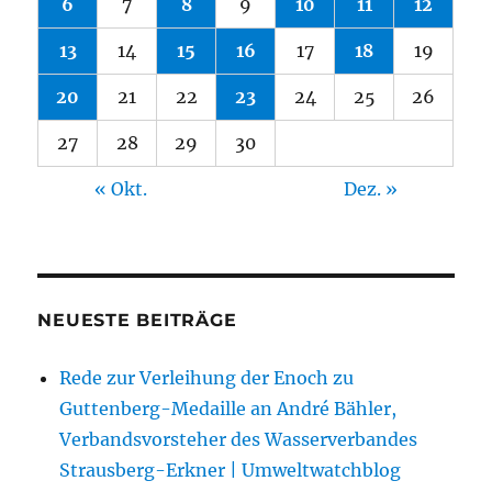
6
7
8
9
10
11
12
13
14
15
16
17
18
19
20
21
22
23
24
25
26
27
28
29
30
« Okt.
Dez. »
NEUESTE BEITRÄGE
Rede zur Verleihung der Enoch zu
Guttenberg-Medaille an André Bähler,
Verbandsvorsteher des Wasserverbandes
Strausberg-Erkner | Umweltwatchblog