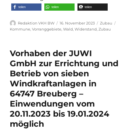
teilen
teilen
teilen
Autor
Veröffentlicht
Kategorien
Schla
Redaktion VKH BW
16. November 2023
Zubau
am
Kommune
,
Vorranggebiete
,
Wald
,
Widerstand
,
Zubau
Vorhaben der JUWI
GmbH zur Errichtung und
Betrieb von sieben
Windkraftanlagen in
64747 Breuberg –
Einwendungen vom
20.11.2023 bis 19.01.2024
möglich