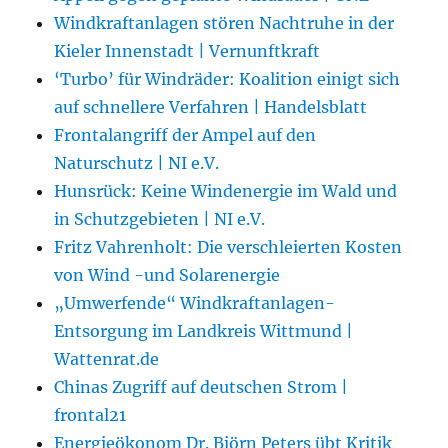
Windkraftanlagen stören Nachtruhe in der
Kieler Innenstadt | Vernunftkraft
‘Turbo’ für Windräder: Koalition einigt sich
auf schnellere Verfahren | Handelsblatt
Frontalangriff der Ampel auf den
Naturschutz | NI e.V.
Hunsrück: Keine Windenergie im Wald und
in Schutzgebieten | NI e.V.
Fritz Vahrenholt: Die verschleierten Kosten
von Wind -und Solarenergie
„Umwerfende“ Windkraftanlagen-
Entsorgung im Landkreis Wittmund |
Wattenrat.de
Chinas Zugriff auf deutschen Strom |
frontal21
Energieökonom Dr. Björn Peters übt Kritik