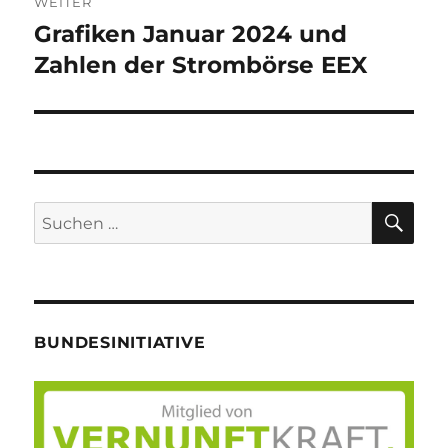
WEITER
Grafiken Januar 2024 und
Nächster
Beitrag:
Zahlen der Strombörse EEX
SU
Suche
nach:
BUNDESINITIATIVE