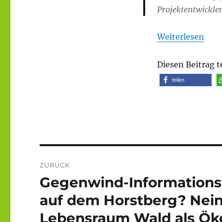
Projektentwickler
Weiterlesen
Diesen Beitrag t
teilen
Beitragsnavigation
ZURÜCK
Gegenwind-Informationsv
Vorheriger
Beitrag:
auf dem Horstberg? Nein
Lebensraum Wald als Öko