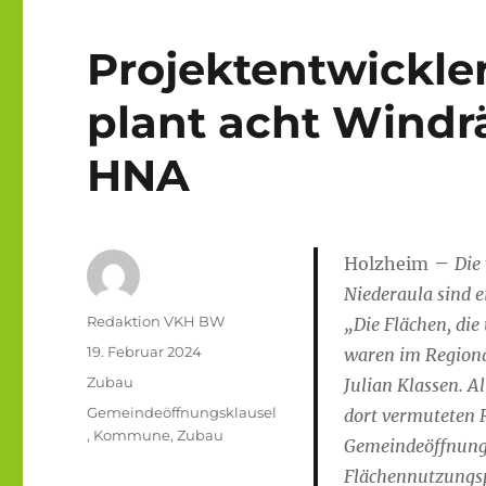
Projektentwickler
plant acht Windrä
HNA
–
Holzheim
Die
Niederaula sind e
Autor
Redaktion VKH BW
„Die Flächen, di
Veröffentlicht
19. Februar 2024
waren im Regiona
am
Kategorien
Zubau
Julian Klassen. A
Schlagwörter
Gemeindeöffnungsklausel
dort vermuteten 
,
Kommune
,
Zubau
Gemeindeöffnungs
Flächennutzungsp