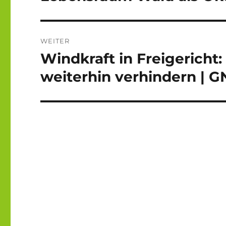
WEITER
Windkraft in Freigericht
Nächster
Beitrag:
weiterhin verhindern | G