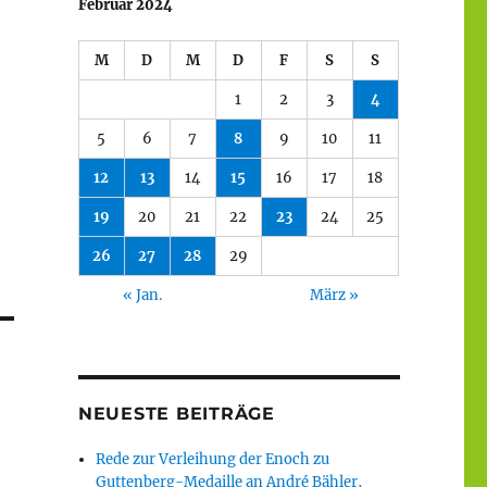
Februar 2024
M
D
M
D
F
S
S
1
2
3
4
5
6
7
8
9
10
11
12
13
14
15
16
17
18
19
20
21
22
23
24
25
26
27
28
29
« Jan.
März »
NEUESTE BEITRÄGE
Rede zur Verleihung der Enoch zu
Guttenberg-Medaille an André Bähler,