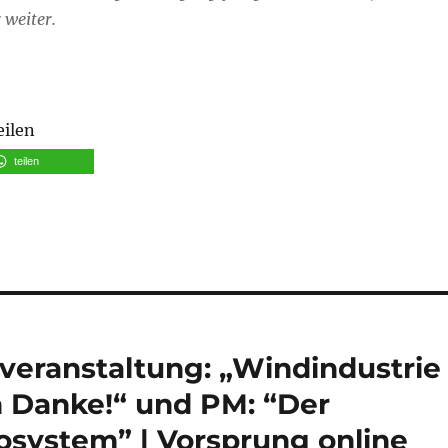
 weiter.
eilen
teilen
eranstaltung: „Windindustrie
 Danke!“ und PM: “Der
system” | Vorsprung online