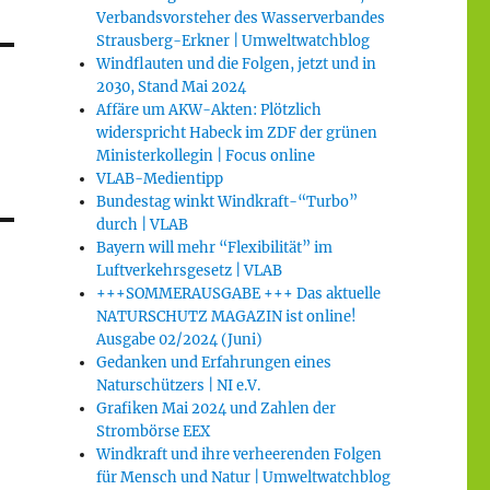
Verbandsvorsteher des Wasserverbandes
Strausberg-Erkner | Umweltwatchblog
Windflauten und die Folgen, jetzt und in
2030, Stand Mai 2024
Affäre um AKW-Akten: Plötzlich
widerspricht Habeck im ZDF der grünen
Ministerkollegin | Focus online
VLAB-Medientipp
Bundestag winkt Windkraft-“Turbo”
durch | VLAB
Bayern will mehr “Flexibilität” im
Luftverkehrsgesetz | VLAB
+++SOMMERAUSGABE +++ Das aktuelle
NATURSCHUTZ MAGAZIN ist online!
Ausgabe 02/2024 (Juni)
Gedanken und Erfahrungen eines
Naturschützers | NI e.V.
Grafiken Mai 2024 und Zahlen der
Strombörse EEX
Windkraft und ihre verheerenden Folgen
für Mensch und Natur | Umweltwatchblog