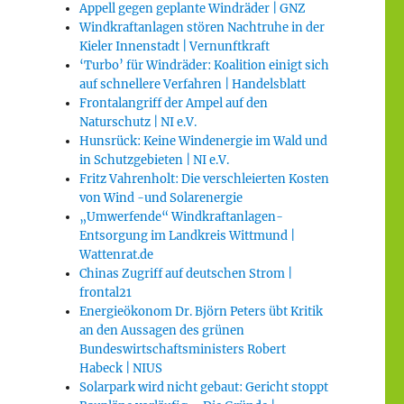
Appell gegen geplante Windräder | GNZ
Windkraftanlagen stören Nachtruhe in der
Kieler Innenstadt | Vernunftkraft
‘Turbo’ für Windräder: Koalition einigt sich
auf schnellere Verfahren | Handelsblatt
Frontalangriff der Ampel auf den
Naturschutz | NI e.V.
Hunsrück: Keine Windenergie im Wald und
in Schutzgebieten | NI e.V.
Fritz Vahrenholt: Die verschleierten Kosten
von Wind -und Solarenergie
„Umwerfende“ Windkraftanlagen-
Entsorgung im Landkreis Wittmund |
Wattenrat.de
Chinas Zugriff auf deutschen Strom |
frontal21
Energieökonom Dr. Björn Peters übt Kritik
an den Aussagen des grünen
Bundeswirtschaftsministers Robert
Habeck | NIUS
Solarpark wird nicht gebaut: Gericht stoppt