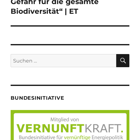
Gefahr für die gesamte
Biodiversität“ | ET
SU
Suche
nach:
BUNDESINITIATIVE