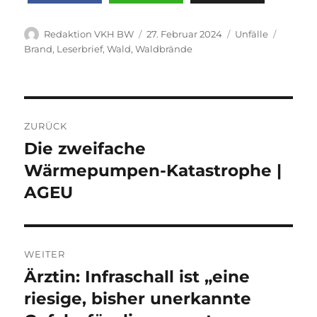
Autor
Veröffentlicht
Kategorien
Schlagw
Redaktion VKH BW
27. Februar 2024
Unfälle
am
Brand
,
Leserbrief
,
Wald
,
Waldbrände
Beitragsnavigation
ZURÜCK
Die zweifache
Vorheriger
Beitrag:
Wärmepumpen-Katastrophe |
AGEU
WEITER
Ärztin: Infraschall ist „eine
Nächster
Beitrag:
riesige, bisher unerkannte