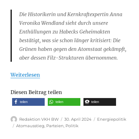
Die Historikerin und Kernkraftexpertin Anna
Veronika Wendland sieht durch unsere
Enthüllungen zu Habecks Geheimakten
bestätigt, was sie schon länger kritisiert: Die
Grünen haben gegen den Atomstaat gekämpft,
aber dessen Filz-Strukturen übernommen.
Weiterlesen
Diesen Beitrag teilen
teilen
teilen
teilen
Autor
Veröffentlicht
Kategorien
Redaktion VKH BW
30. April 2024
Energiepolitik
am
Schlagwörter
Atomausstieg
,
Parteien
,
Politik