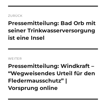
Beitragsnavigation
ZURÜCK
Pressemitteilung: Bad Orb mit
Vorheriger
Beitrag:
seiner Trinkwasserversorgung
ist eine Insel
WEITER
Pressemitteilung: Windkraft –
Nächster
Beitrag:
“Wegweisendes Urteil für den
Fledermausschutz” |
Vorsprung online