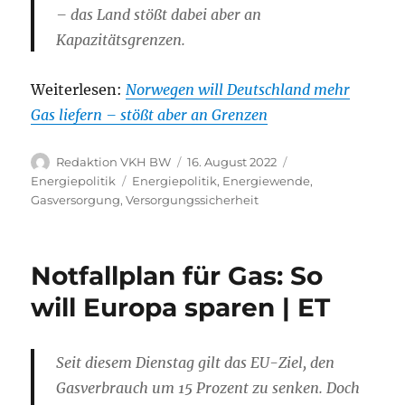
– das Land stößt dabei aber an
Kapazitätsgrenzen.
Weiterlesen:
Norwegen will Deutschland mehr
Gas liefern – stößt aber an Grenzen
Autor
Veröffentlicht
Kategorien
Redaktion VKH BW
16. August 2022
am
Schlagwörter
Energiepolitik
Energiepolitik
,
Energiewende
,
Gasversorgung
,
Versorgungssicherheit
Notfallplan für Gas: So
will Europa sparen | ET
Seit diesem Dienstag gilt das EU-Ziel, den
Gasverbrauch um 15 Prozent zu senken. Doch