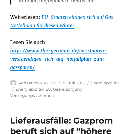
Kurzbotschaftendienst Twitter mit.
Weiterlesen:
EU-Staaten einigen sich auf Gas-
Notfallplan für diesen Winter
Lesen Sie auch:
https://www.the-germanz.de/eu-staaten-
verstaendigen-sich-auf-notfallplan-zum-
gassparen/
Autor
Veröffentlicht
Kategorien
Redaktion VKH BW
29. Juli 2022
Energiepolitik
am
Schlagwörter
Energiepolitik
,
EU
,
Gasversorgung
,
Versorgungssicherheit
Lieferausfälle: Gazprom
beruft sich auf “höhere