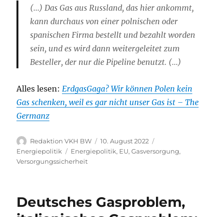
(…) Das Gas aus Russland, das hier ankommt,
kann durchaus von einer polnischen oder
spanischen Firma bestellt und bezahlt worden
sein, und es wird dann weitergeleitet zum
Besteller, der nur die Pipeline benutzt. (…)
Alles lesen:
ErdgasGaga? Wir können Polen kein
Gas schenken, weil es gar nicht unser Gas ist – The
Germanz
Autor
Veröffentlicht
Kategorien
Redaktion VKH BW
10. August 2022
am
Schlagwörter
Energiepolitik
Energiepolitik
,
EU
,
Gasversorgung
,
Versorgungssicherheit
Deutsches Gasproblem,