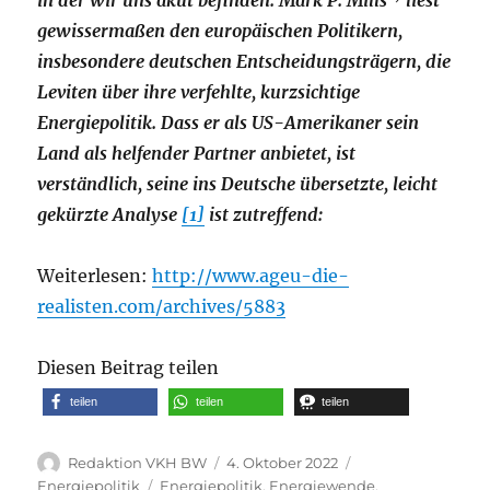
in der wir uns akut befinden. Mark P. Mills
liest
gewissermaßen den europäischen Politikern,
insbesondere deutschen Entscheidungsträgern, die
Leviten über ihre verfehlte, kurzsichtige
Energiepolitik. Dass er als US-Amerikaner sein
Land als helfender Partner anbietet, ist
verständlich, seine ins Deutsche übersetzte, leicht
gekürzte Analyse
[1]
ist zutreffend:
Weiterlesen:
http://www.ageu-die-
realisten.com/archives/5883
Diesen Beitrag teilen
teilen
teilen
teilen
Autor
Veröffentlicht
Kategorien
Redaktion VKH BW
4. Oktober 2022
am
Schlagwörter
Energiepolitik
Energiepolitik
,
Energiewende
,