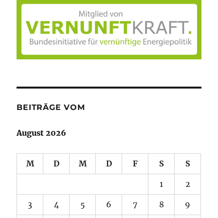
BEITRÄGE VOM
August 2026
M
D
M
D
F
S
S
1
2
3
4
5
6
7
8
9