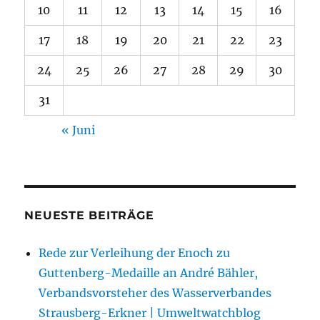
10
11
12
13
14
15
16
17
18
19
20
21
22
23
24
25
26
27
28
29
30
31
« Juni
NEUESTE BEITRÄGE
Rede zur Verleihung der Enoch zu
Guttenberg-Medaille an André Bähler,
Verbandsvorsteher des Wasserverbandes
Strausberg-Erkner | Umweltwatchblog