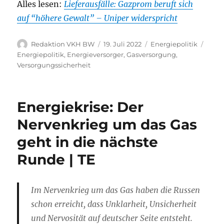
Alles lesen:
Lieferausfälle: Gazprom beruft sich
auf “höhere Gewalt” – Uniper widerspricht
Autor
Veröffentlicht
Kategorien
Schl
Redaktion VKH BW
19. Juli 2022
Energiepolitik
am
Energiepolitik
,
Energieversorger
,
Gasversorgung
,
Versorgungssicherheit
Energiekrise: Der
Nervenkrieg um das Gas
geht in die nächste
Runde | TE
Im Nervenkrieg um das Gas haben die Russen
schon erreicht, dass Unklarheit, Unsicherheit
und Nervosität auf deutscher Seite entsteht.