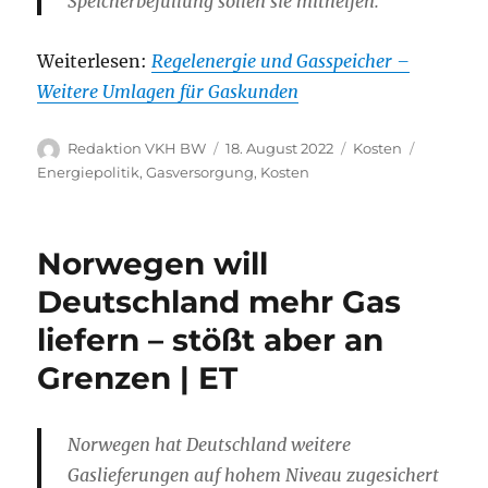
Speicherbefüllung sollen sie mithelfen.
Weiterlesen:
Regelenergie und Gasspeicher –
Weitere Umlagen für Gaskunden
Autor
Veröffentlicht
Kategorien
Schlagwö
Redaktion VKH BW
18. August 2022
Kosten
am
Energiepolitik
,
Gasversorgung
,
Kosten
Norwegen will
Deutschland mehr Gas
liefern – stößt aber an
Grenzen | ET
Norwegen hat Deutschland weitere
Gaslieferungen auf hohem Niveau zugesichert