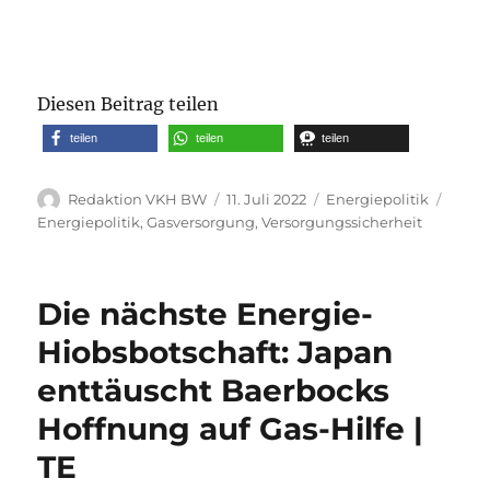
Diesen Beitrag teilen
teilen
teilen
teilen
Autor
Veröffentlicht
Kategorien
Schla
Redaktion VKH BW
11. Juli 2022
Energiepolitik
am
Energiepolitik
,
Gasversorgung
,
Versorgungssicherheit
Die nächste Energie-
Hiobsbotschaft: Japan
enttäuscht Baerbocks
Hoffnung auf Gas-Hilfe |
TE