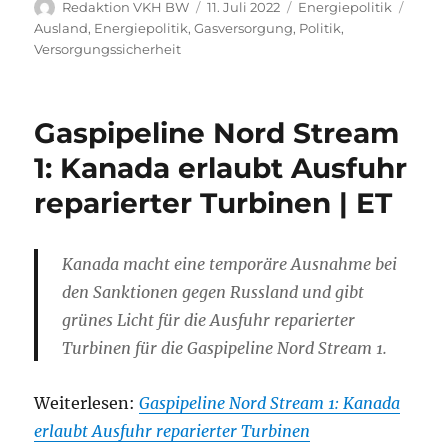
Autor
Veröffentlicht
Kategorien
Schla
Redaktion VKH BW
11. Juli 2022
Energiepolitik
am
Ausland
,
Energiepolitik
,
Gasversorgung
,
Politik
,
Versorgungssicherheit
Gaspipeline Nord Stream
1: Kanada erlaubt Ausfuhr
reparierter Turbinen | ET
Kanada macht eine temporäre Ausnahme bei
den Sanktionen gegen Russland und gibt
grünes Licht für die Ausfuhr reparierter
Turbinen für die Gaspipeline Nord Stream 1.
Weiterlesen:
Gaspipeline Nord Stream 1: Kanada
erlaubt Ausfuhr reparierter Turbinen