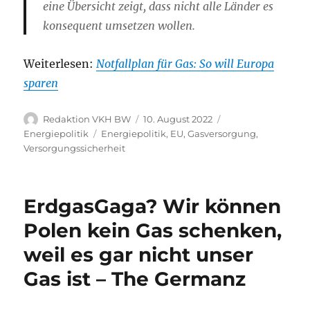
eine Übersicht zeigt, dass nicht alle Länder es
konsequent umsetzen wollen.
Weiterlesen:
Notfallplan für Gas: So will Europa
sparen
Autor
Veröffentlicht
Kategorien
Redaktion VKH BW
10. August 2022
am
Schlagwörter
Energiepolitik
Energiepolitik
,
EU
,
Gasversorgung
,
Versorgungssicherheit
ErdgasGaga? Wir können
Polen kein Gas schenken,
weil es gar nicht unser
Gas ist – The Germanz