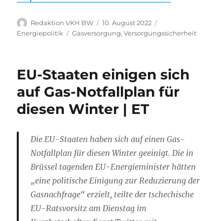
Autor
Veröffentlicht
Kategorien
Redaktion VKH BW
10. August 2022
am
Schlagwörter
Energiepolitik
Gasversorgung
,
Versorgungssicherheit
EU-Staaten einigen sich
auf Gas-Notfallplan für
diesen Winter | ET
Die EU-Staaten haben sich auf einen Gas-
Notfallplan für diesen Winter geeinigt. Die in
Brüssel tagenden EU-Energieminister hätten
„eine politische Einigung zur Reduzierung der
Gasnachfrage“ erzielt, teilte der tschechische
EU-Ratsvorsitz am Dienstag im