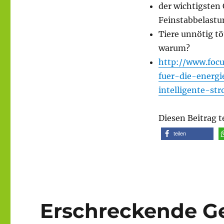
der wichtigsten
Feinstabbelastu
Tiere unnötig tö
warum?
http://www.foc
fuer-die-energi
intelligente-s
Diesen Beitrag t
teilen
Erschreckende Gei