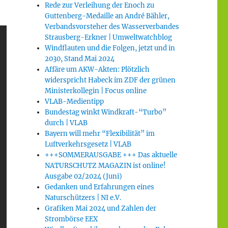
Rede zur Verleihung der Enoch zu
Guttenberg-Medaille an André Bähler,
Verbandsvorsteher des Wasserverbandes
Strausberg-Erkner | Umweltwatchblog
Windflauten und die Folgen, jetzt und in
2030, Stand Mai 2024
Affäre um AKW-Akten: Plötzlich
widerspricht Habeck im ZDF der grünen
Ministerkollegin | Focus online
VLAB-Medientipp
Bundestag winkt Windkraft-“Turbo”
durch | VLAB
Bayern will mehr “Flexibilität” im
Luftverkehrsgesetz | VLAB
+++SOMMERAUSGABE +++ Das aktuelle
NATURSCHUTZ MAGAZIN ist online!
Ausgabe 02/2024 (Juni)
Gedanken und Erfahrungen eines
Naturschützers | NI e.V.
Grafiken Mai 2024 und Zahlen der
Strombörse EEX