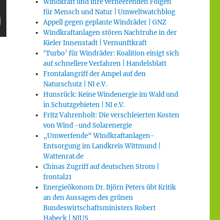
Windkraft und ihre verheerenden Folgen
für Mensch und Natur | Umweltwatchblog
Appell gegen geplante Windräder | GNZ
Windkraftanlagen stören Nachtruhe in der
Kieler Innenstadt | Vernunftkraft
‘Turbo’ für Windräder: Koalition einigt sich
auf schnellere Verfahren | Handelsblatt
Frontalangriff der Ampel auf den
Naturschutz | NI e.V.
Hunsrück: Keine Windenergie im Wald und
in Schutzgebieten | NI e.V.
Fritz Vahrenholt: Die verschleierten Kosten
von Wind -und Solarenergie
„Umwerfende“ Windkraftanlagen-
Entsorgung im Landkreis Wittmund |
Wattenrat.de
Chinas Zugriff auf deutschen Strom |
frontal21
Energieökonom Dr. Björn Peters übt Kritik
an den Aussagen des grünen
Bundeswirtschaftsministers Robert
Habeck | NIUS