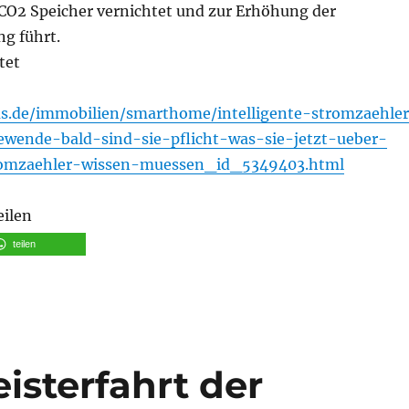
 CO2 Speicher vernichtet und zur Erhöhung der
ng führt.
tet
us.de/immobilien/smarthome/intelligente-stromzaehle
ewende-bald-sind-sie-pflicht-was-sie-jetzt-ueber-
tromzaehler-wissen-muessen_id_5349403.html
eilen
teilen
ster­fahrt der