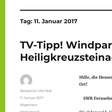
Tag:
11. Januar 2017
TV-Tipp! Windpar
Heiligkreuzstein
Hilfe, die Hes
Ort!
Autor
Redaktion VKH BW
Veröffentlicht
11. Januar 2017
SWR Fernsehen 
am
Kategorien
Allgemein
Schlagwörter
Widerstand