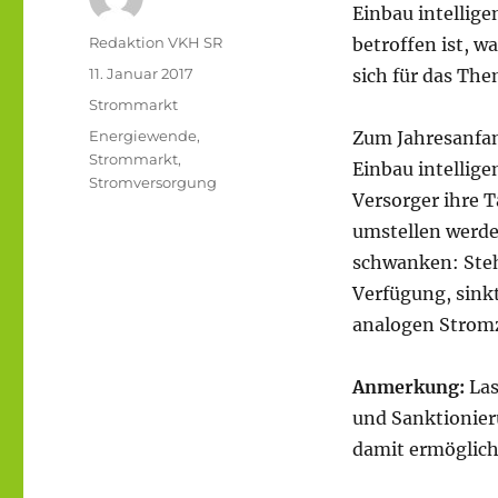
Einbau intellige
Autor
Redaktion VKH SR
betroffen ist, w
Veröffentlicht
11. Januar 2017
sich für das The
am
Kategorien
Strommarkt
Schlagwörter
Energiewende
,
Zum Jahresanfan
Strommarkt
,
Einbau intellige
Stromversorgung
Versorger ihre T
umstellen werde
schwanken: Steh
Verfügung, sinkt
analogen Stromz
Anmerkung:
Las
und Sanktionier
damit ermöglicht