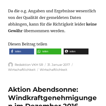
Da die o.g. Angaben und Ergebnisse wesentlich
von der Qualität der gemeldeten Daten
abhängen, kann für die Richtigkeit leider
keine
Gewähr
übernommen werden.
Diesen Beitrag teilen
teilen
teilen
teilen
Autor
Veröffentlicht
Kategorien
Redaktion VKH SR
31. Januar 2017
am
Schlagwörter
Wirtschaftlichkeit
Wirtschaftlichkeit
Aktion Abendsonne:
Windkraftgenehmigunge