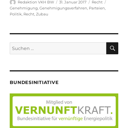
Autor
Veröffentlicht
Kategorien
Schlagwör
Redaktion VKH BW
31. Januar 2017
Recht
am
Genehmigung
,
Genehmigungsverfahren
,
Parteien
,
Politik
,
Recht
,
Zubau
SU
Suche
nach:
BUNDESINITIATIVE