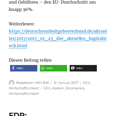
und Gebühren – den EU-Durchschnitt um
knapp 36%.
Weiterlesen:
https://deutscherarbeitgeberverband.de/aktuel
les/2017/2017_01_23_dav_aktuelles_kapitalst
ock.html
Diesen Beitrag teilen
teilen
teilen
teilen
Autor
Veröffentlicht
Kategorien
Redaktion VKH BW
31. Januar 2017
EEG
,
am
Schlagwörter
Wirtschaftlichkeit
EEG
,
Kosten
,
Strompreis
,
Wirtschaftlichkeit
FDP: