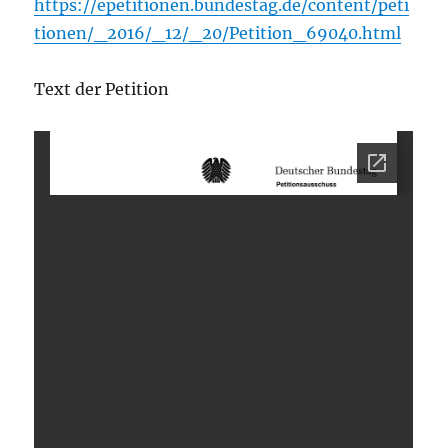
https://epetitionen.bundestag.de/content/peti
tionen/_2016/_12/_20/Petition_69040.html
Text der Petition