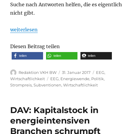
Suche nach Antworten helfen, die es eigentlich
nicht gibt.
„DAV: Solar- und Windenergie: Wer bezahlt?“
weiterlesen
Diesen Beitrag teilen
teilen
teilen
teilen
Autor
Veröffentlicht
Kategorien
Redaktion VKH BW
31. Januar 2017
EEG
,
am
Schlagwörter
Wirtschaftlichkeit
EEG
,
Energiewende
,
Politik
,
Strompreis
,
Subventionen
,
Wirtschaftlichkeit
DAV: Kapitalstock in
energieintensiven
Branchen schrumpft