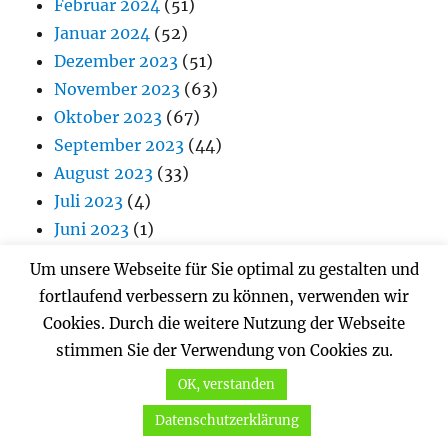
Februar 2024
(51)
Januar 2024
(52)
Dezember 2023
(51)
November 2023
(63)
Oktober 2023
(67)
September 2023
(44)
August 2023
(33)
Juli 2023
(4)
Juni 2023
(1)
Mai 2023
(56)
Um unsere Webseite für Sie optimal zu gestalten und
April 2023
(87)
fortlaufend verbessern zu können, verwenden wir
März 2023
(62)
Cookies. Durch die weitere Nutzung der Webseite
Februar 2023
(53)
stimmen Sie der Verwendung von Cookies zu.
Januar 2023
(71)
OK, verstanden
Dezember 2022
(90)
Datenschutzerklärung
November 2022
(98)