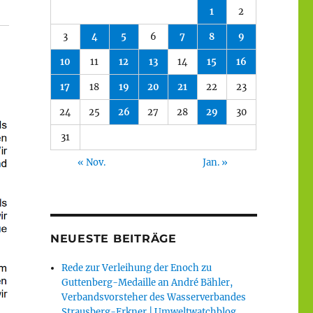
1
2
3
4
5
6
7
8
9
10
11
12
13
14
15
16
17
18
19
20
21
22
23
24
25
26
27
28
29
30
31
« Nov.
Jan. »
NEUESTE BEITRÄGE
Rede zur Verleihung der Enoch zu
Guttenberg-Medaille an André Bähler,
Verbandsvorsteher des Wasserverbandes
Strausberg-Erkner | Umweltwatchblog