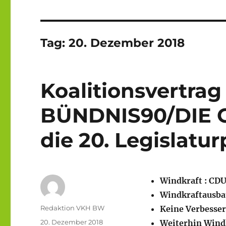
Tag:
20. Dezember 2018
Koalitionsvertra
BÜNDNIS90/DIE G
die 20. Legislatu
Windkraft : CDU
Windkraftausbau
Autor
Redaktion VKH BW
Keine Verbesse
Veröffentlicht
20. Dezember 2018
Weiterhin Wind