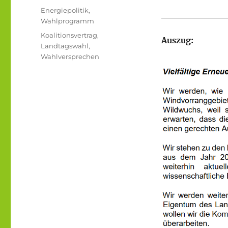
am
Kategorien
Energiepolitik
,
Wahlprogramm
Schlagwörter
Koalitionsvertrag
,
Auszug:
Landtagswahl
,
Wahlversprechen