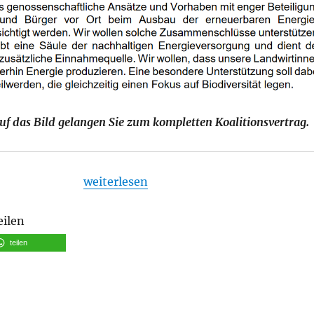
uf das Bild gelangen Sie zum kompletten Koalitionsvertrag.
„Koalitionsvertrag zwischen CDU und BÜ
weiterlesen
eilen
teilen