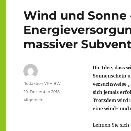
Wind und Sonne -
Energieversorgung
massiver Subvent
Die Idee, dass w
Sonnenschein un
Autor
Redaktion VKH BW
versuchsweise „
Veröffentlicht
20. Dezember 2018
sich jemals erf
am
Kategorien
Allgemein
Trotzdem wird 
eine wind- und 
Lehnen Sie sich