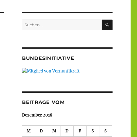
SUCHEN
Suche
nach:
BUNDESINITIATIVE
r
BEITRÄGE VOM
Dezember 2018
M
D
M
D
F
S
S