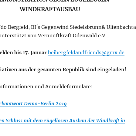
WINDKRAFTAUSBAU
Udo Bergfeld, BI´s Gegenwind Siedelsbrunn& Ulfenbachta
unterstützt von Vernunftkraft Odenwald e.V.
elden bis 17. Januar
beibergfeldandfriends@gmx.de
iativen aus der gesamten Republik sind eingeladen!
 Informationen und Anmeldeformulare:
ckantwort Demo-Berlin 2019
n Schluss mit dem zügellosen Ausbau de
r Windkraft in