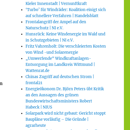
Kieler Innenstadt | Vernunftkraft
‘Turbo’ für Windräder: Koalition einigt sich
auf schnellere Verfahren | Handelsblatt
Frontalangriff der Ampel auf den
Naturschutz | NI e.V.
Hunsrück: Keine Windenergie im Wald und
in Schutzgebieten | NI e.V.
Fritz Vahrenholt: Die verschleierten Kosten
von Wind -und Solarenergie
„Umwerfende“ Windkraftanlagen-
Entsorgung im Landkreis Wittmund |
Wattenrat.de
Chinas Zugriff auf deutschen Strom |
frontal21
en
Energieökonom Dr. Björn Peters übt Kritik
an den Aussagen des grünen
Bundeswirtschaftsministers Robert
Habeck | NIUS
Solarpark wird nicht gebaut: Gericht stoppt
Baupläne vorläufig – Die Gründe |
agrarheute