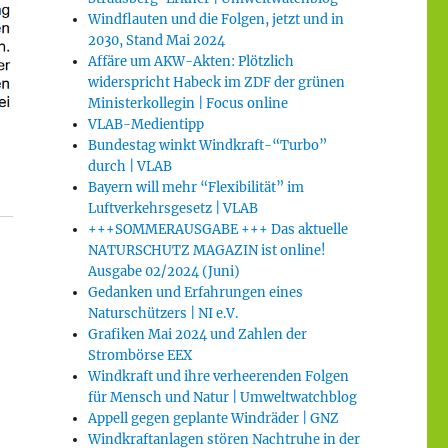
Windflauten und die Folgen, jetzt und in
2030, Stand Mai 2024
Affäre um AKW-Akten: Plötzlich
widerspricht Habeck im ZDF der grünen
Ministerkollegin | Focus online
VLAB-Medientipp
Bundestag winkt Windkraft-“Turbo”
durch | VLAB
Bayern will mehr “Flexibilität” im
Luftverkehrsgesetz | VLAB
+++SOMMERAUSGABE +++ Das aktuelle
NATURSCHUTZ MAGAZIN ist online!
NDNIS90/DIE GRÜNEN in Hessen für die 20. Legislaturp
Ausgabe 02/2024 (Juni)
Gedanken und Erfahrungen eines
Naturschützers | NI e.V.
Grafiken Mai 2024 und Zahlen der
Strombörse EEX
Windkraft und ihre verheerenden Folgen
für Mensch und Natur | Umweltwatchblog
Appell gegen geplante Windräder | GNZ
Windkraftanlagen stören Nachtruhe in der