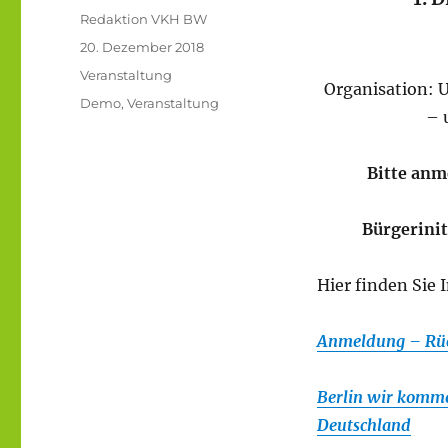
Autor
Redaktion VKH BW
Veröffentlicht
20. Dezember 2018
am
Kategorien
Veranstaltung
Organisation: 
Schlagwörter
Demo
,
Veranstaltung
– 
Bitte anm
Bürgerinit
Hier finden Sie
Anmeldung – Rü
Berlin wir komme
Deutschland