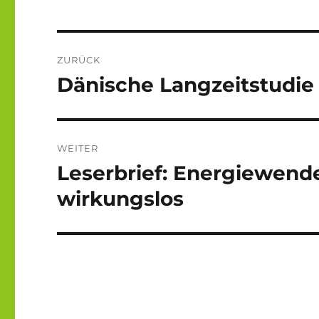
Beitragsnavigation
ZURÜCK
Dänische Langzeitstudie 
Vorheriger
Beitrag:
WEITER
Leserbrief: Energiewend
Nächster
Beitrag:
wirkungslos