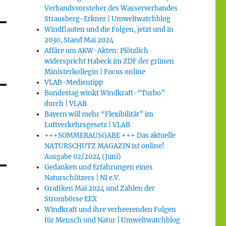
Verbandsvorsteher des Wasserverbandes
Strausberg-Erkner | Umweltwatchblog
Windflauten und die Folgen, jetzt und in
2030, Stand Mai 2024
Affäre um AKW-Akten: Plötzlich
widerspricht Habeck im ZDF der grünen
Ministerkollegin | Focus online
VLAB-Medientipp
Bundestag winkt Windkraft-“Turbo”
durch | VLAB
Bayern will mehr “Flexibilität” im
Luftverkehrsgesetz | VLAB
+++SOMMERAUSGABE +++ Das aktuelle
NATURSCHUTZ MAGAZIN ist online!
Ausgabe 02/2024 (Juni)
Gedanken und Erfahrungen eines
Naturschützers | NI e.V.
Grafiken Mai 2024 und Zahlen der
Strombörse EEX
Windkraft und ihre verheerenden Folgen
für Mensch und Natur | Umweltwatchblog