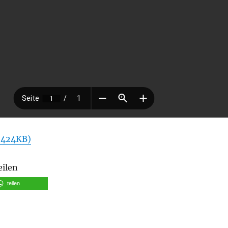
 424KB)
eilen
teilen