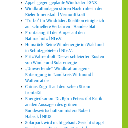
Appell gegen geplante Windräder | GNZ
Windkraftanlagen stören Nachtruhe in der
Kieler Innenstadt | Vernunftkraft
‘Turbo’ für Windräder: Koalition einigt sich
auf schnellere Verfahren | Handelsblatt
Frontalangriff der Ampel auf den
Naturschutz | NI e.V.
Hunsrück: Keine Windenergie im Wald und
in Schutzgebieten | NI e.V.
Fritz Vahrenholt: Die verschleierten Kosten
von Wind -und Solarenergie
„Umwerfende“ Windkraftanlagen-
Entsorgung im Landkreis Wittmund |
Wattenrat.de
Chinas Zugriff auf deutschen Strom |
frontal21
Energieökonom Dr. Björn Peters übt Kritik
an den Aussagen des grünen
Bundeswirtschaftsministers Robert
Habeck | NIUS
Solarpark wird nicht gebaut: Gericht stoppt