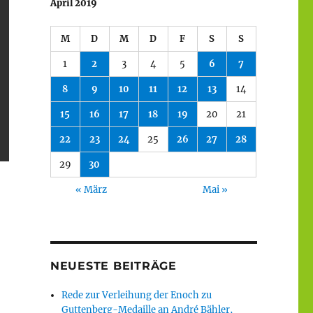
April 2019
M
D
M
D
F
S
S
1
2
3
4
5
6
7
8
9
10
11
12
13
14
15
16
17
18
19
20
21
22
23
24
25
26
27
28
29
30
« März
Mai »
NEUESTE BEITRÄGE
Rede zur Verleihung der Enoch zu
Guttenberg-Medaille an André Bähler,