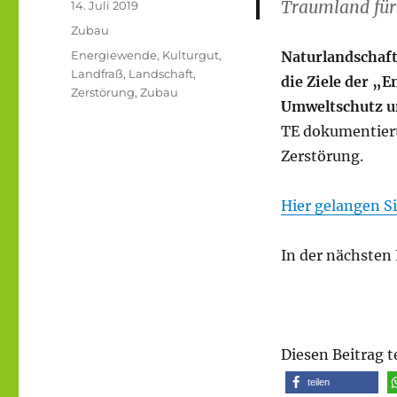
Traumland für
Veröffentlicht
14. Juli 2019
am
Kategorien
Zubau
Schlagwörter
Energiewende
,
Kulturgut
,
Naturlandschaft
Landfraß
,
Landschaft
,
die Ziele der „
Zerstörung
,
Zubau
Umweltschutz u
TE dokumentiert
Zerstörung.
Hier gelangen S
In der nächsten
Diesen Beitrag t
teilen