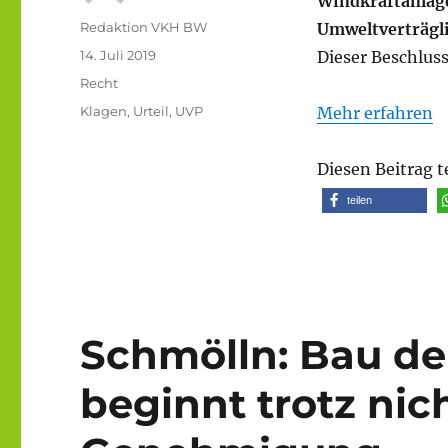
Windkraftanlage
Autor
Redaktion VKH BW
Umweltverträgl
Veröffentlicht
14. Juli 2019
Dieser Beschluss
am
Kategorien
Recht
Schlagwörter
Klagen
,
Urteil
,
UVP
Mehr erfahren
Diesen Beitrag t
teilen
Schmölln: Bau de
beginnt trotz nic