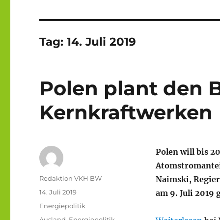
Tag:
14. Juli 2019
Polen plant den 
Kernkraftwerken
Polen will bis 
Atomstromanteil
Autor
Redaktion VKH BW
Naimski, Regier
Veröffentlicht
14. Juli 2019
am 9. Juli 2019
am
Kategorien
Energiepolitik
Schlagwörter
Ausland
,
Energiepolitik
,