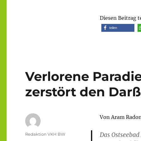
Diesen Beitrag t
teilen
Verlorene Paradi
zerstört den Dar
Von Aram Radoms
Das Ostseebad 
Autor
Redaktion VKH BW