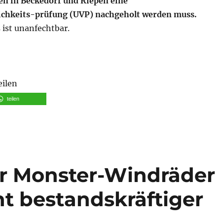
n in Beckedorf und Riepen eine
ichkeits-prüfung (UVP) nachgeholt werden muss.
 ist unanfechtbar.
eilen
teilen
r Monster-Windräder
ht bestandskräftiger