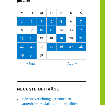
Juli 2019
M
D
M
D
F
S
S
1
2
3
4
5
6
7
8
9
10
11
12
13
14
15
16
17
18
19
20
21
22
23
24
25
26
27
28
29
30
31
« Juni
Aug. »
NEUESTE BEITRÄGE
Rede zur Verleihung der Enoch zu
Guttenberg-Medaille an André Bähler,