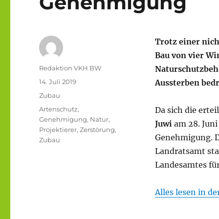
Genehmigung
Trotz einer nic
Bau von vier Wi
Autor
Redaktion VKH BW
Naturschutzbehö
Veröffentlicht
14. Juli 2019
Aussterben bed
am
Kategorien
Zubau
Schlagwörter
Artenschutz
,
Da sich die ertei
Genehmigung
,
Natur
,
Juwi
am 28. Juni
Projektierer
,
Zerstörung
,
Genehmigung
.
Zubau
Landratsamt
sta
Landesamtes
fü
Alles lesen in d