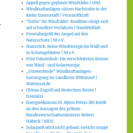
Appell gegen geplante Windräder | GNZ
Windkraftanlagen stören Nachtruhe in der
Kieler Innenstadt | Vernunftkraft
‘Turbo’ für Windräder: Koalition einigt sich
r
auf schnellere Verfahren | Handelsblatt
Frontalangriff der Ampel auf den
Naturschutz | NI e.V.
Hunsrück: Keine Windenergie im Wald und
in Schutzgebieten | NI e.V.
Fritz Vahrenholt: Die verschleierten Kosten
von Wind -und Solarenergie
„Umwerfende“ Windkraftanlagen-
Entsorgung im Landkreis Wittmund |
Wattenrat.de
Chinas Zugriff auf deutschen Strom |
frontal21
Energieökonom Dr. Björn Peters übt Kritik
an den Aussagen des grünen
Bundeswirtschaftsministers Robert
Habeck | NIUS
Solarpark wird nicht gebaut: Gericht stoppt