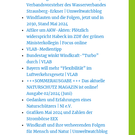
Verbandsvorsteher des Wasserverbandes
Strausberg-Erkner | Umweltwatchblog
Windflauten und die Folgen, jetzt und in
2030, Stand Mai 2024
Affäre um AKW-Akten: Plötzlich
widerspricht Habeck im ZDF der grünen
Ministerkollegin | Focus online
VLAB-Medientipp
Bundestag winkt Windkraft-“Turbo”
durch | VLAB
Bayern will mehr “Flexibilität” im
Luftverkehrsgesetz | VLAB
+++SOMMERAUSGABE +++ Das aktuelle
NATURSCHUTZ MAGAZIN ist online!
Ausgabe 02/2024 (Juni)
Gedanken und Erfahrungen eines
Naturschützers | NI e.V.
Grafiken Mai 2024 und Zahlen der
Strombörse EEX
Windkraft und ihre verheerenden Folgen
für Mensch und Natur | Umweltwatchblog