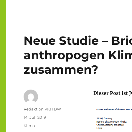
Neue Studie – Br
anthropogen Kli
zusammen?
Dieser Post ist
Autor
Redaktion VKH BW
Veröffentlicht
14. Juli 2019
am
Kategorien
Klima