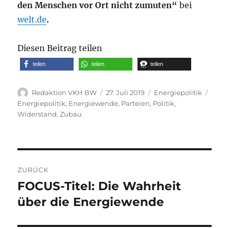
den Menschen vor Ort nicht zumuten“
bei
welt.de
.
Diesen Beitrag teilen
teilen
teilen
teilen
Autor
Veröffentlicht
Kategorien
Schl
Redaktion VKH BW
27. Juli 2019
Energiepolitik
am
Energiepolitik
,
Energiewende
,
Parteien
,
Politik
,
Widerstand
,
Zubau
Beitragsnavigation
ZURÜCK
FOCUS-Titel: Die Wahrheit
Vorheriger
Beitrag:
über die Energiewende