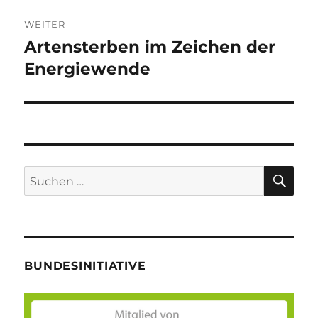
WEITER
Artensterben im Zeichen der
Nächster
Beitrag:
Energiewende
SU
Suche
nach:
BUNDESINITIATIVE