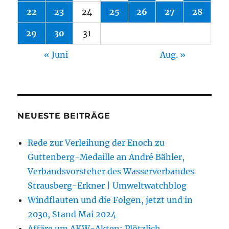
22
23
24
25
26
27
28
29
30
31
« Juni
Aug. »
NEUESTE BEITRÄGE
Rede zur Verleihung der Enoch zu
Guttenberg-Medaille an André Bähler,
Verbandsvorsteher des Wasserverbandes
Strausberg-Erkner | Umweltwatchblog
Windflauten und die Folgen, jetzt und in
2030, Stand Mai 2024
Affäre um AKW-Akten: Plötzlich