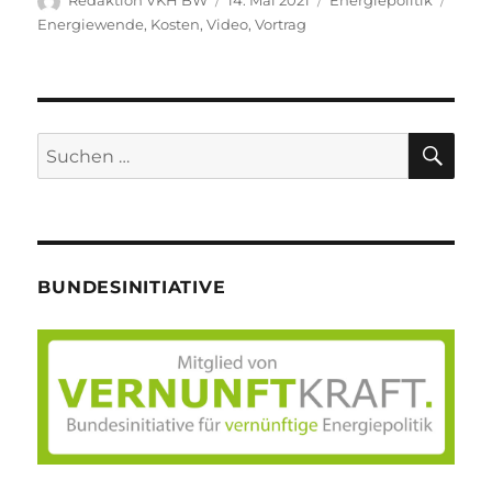
Redaktion VKH BW
14. Mai 2021
Energiepolitik
am
Energiewende
,
Kosten
,
Video
,
Vortrag
SU
Suche
nach:
BUNDESINITIATIVE