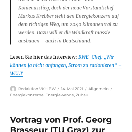
Kohleausstieg, doch der neue Vorstandschef
Markus Krebber sieht den Energiekonzern auf
dem richtigen Weg, um 2040 klimaneutral zu
werden. Dazu will er die Windkraft massiv
ausbauen – auch in Deutschland.
Lesen Sie hier das Interview:
RWE-Chef: „Wir
können ja nicht anfangen, Strom zu rationieren“ –
WELT
Autor
Veröffentlicht
Kategorien
Schlagwö
Redaktion VKH BW
14. Mai 2021
Allgemein
am
Energiekonzerne
,
Energiewende
,
Zubau
Vortrag von Prof. Georg
Brasseur (TU Graz) zur