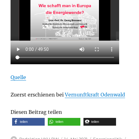
Quelle
Zuerst erschienen bei
Vernunftkraft Odenwald
Diesen Beitrag teilen
teilen
teilen
teilen
Autor
Veröffentlicht
Kategorien
Schla