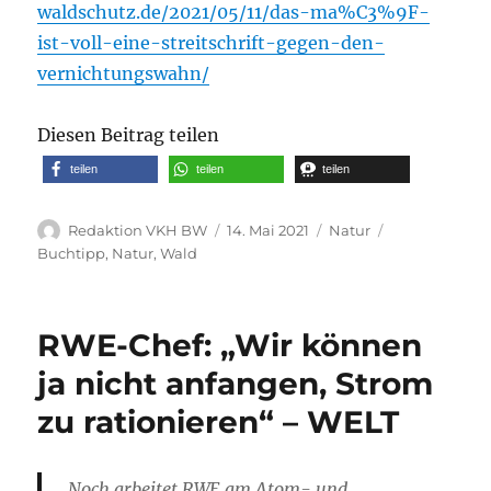
waldschutz.de/2021/05/11/das-ma%C3%9F-
ist-voll-eine-streitschrift-gegen-den-
vernichtungswahn/
Diesen Beitrag teilen
teilen
teilen
teilen
Autor
Veröffentlicht
Kategorien
Schlagwörter
Redaktion VKH BW
14. Mai 2021
Natur
am
Buchtipp
,
Natur
,
Wald
RWE-Chef: „Wir können
ja nicht anfangen, Strom
zu rationieren“ – WELT
Noch arbeitet RWE am Atom- und