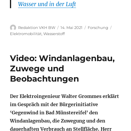
Wasser und in der Luft
Autor
Veröffentlicht
Kategorien
Schlagwö
Redaktion VKH BW
14. Mai 2021
Forschung
am
Elektromobilität
,
Wasserstoff
Video: Windanlagenbau,
Zuwege und
Beobachtungen
Der Elektroingenieur Walter Grommes erklärt
im Gespräch mit der Bürgerinitiative
‘Gegenwind in Bad Münstereifel’ den
Windanlagenbau, die Zuwegung und den
dauerhaften Verbrauch an Stellfläche. Herr