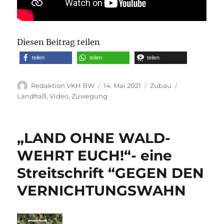
Diesen Beitrag teilen
teilen
teilen
teilen
Autor
Veröffentlicht
Kategorien
Schlagwörter
Redaktion VKH BW
14. Mai 2021
Zubau
am
Landfraß
,
Video
,
Zuwegung
„LAND OHNE WALD-
WEHRT EUCH!“- eine
Streitschrift “GEGEN DEN
VERNICHTUNGSWAHN