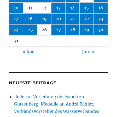
10
11
12
13
14
15
16
17
18
19
20
21
22
23
24
25
26
27
28
29
30
31
« Apr.
Juni »
NEUESTE BEITRÄGE
Rede zur Verleihung der Enoch zu
Guttenberg-Medaille an André Bähler,
Verbandsvorsteher des Wasserverbandes