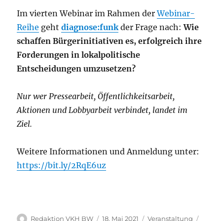
Im vierten Webinar im Rahmen der
Webinar-
Reihe
geht
diagnose:funk
der Frage nach:
Wie
schaffen Bürgerinitiativen es, erfolgreich ihre
Forderungen in lokalpolitische
Entscheidungen umzusetzen?
Nur wer Pressearbeit, Öffentlichkeitsarbeit,
Aktionen und Lobbyarbeit verbindet, landet im
Ziel.
Weitere Informationen und Anmeldung unter:
https://bit.ly/2RqE6uz
Autor
Veröffentlicht
Kategorien
Schla
Redaktion VKH BW
18. Mai 2021
Veranstaltung