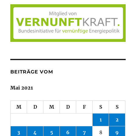
BEITRÄGE VOM
Mai 2021
M
D
M
D
F
S
S
1
2
3
4
5
6
7
8
9