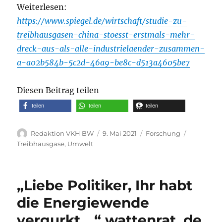
Weiterlesen:
https://www.spiegel.de/wirtschaft/studie-zu-
treibhausgasen-china-stoesst-erstmals-mehr-
dreck-aus-als-alle-industrielaender-zusammen-
a-a02b584b-5c2d-46a9-be8c-d513a4605be7
Diesen Beitrag teilen
teilen
teilen
teilen
Autor
Veröffentlicht
Kategorien
Schlagwör
Redaktion VKH BW
9. Mai 2021
Forschung
am
Treibhausgase
,
Umwelt
„Liebe Politiker, Ihr habt
die Energiewende
vergurkt….“ wattenrat .de