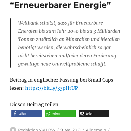
“Erneuerbarer Energie”
Weltbank schätzt, dass für Erneuerbare
Energien bis zum Jahr 2050 bis zu 3 Milliarden
Tonnen zusätzlich an Mineralien und Metallen
benötigt werden, die wahrscheinlich so gar
nicht bereitstehen und/oder deren Förderung
gewaltige neue Umweltprobleme schafft.
Beitrag in englischer Fassung bei Small Caps
lesen:
https://bit.ly/33pHtUP
Diesen Beitrag teilen
teilen
teilen
teilen
Autor
Veröffentlicht
Kategorien
Schlagwör
Redaktion VKH BW
9. Mai 2021
Allgemein