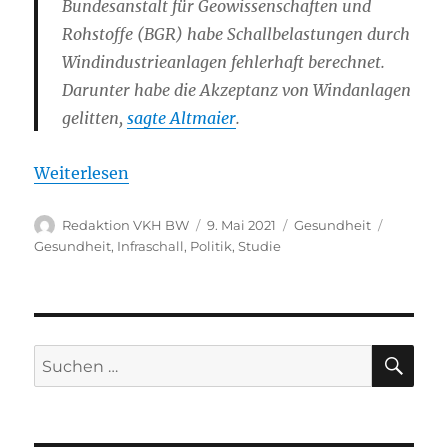
Bundesanstalt für Geowissenschaften und
Rohstoffe (BGR) habe Schallbelastungen durch
Windindustrieanlagen fehlerhaft berechnet.
Darunter habe die Akzeptanz von Windanlagen
gelitten,
sagte Altmaier
.
Weiterlesen
Autor
Veröffentlicht
Kategorien
Schlagwö
Redaktion VKH BW
9. Mai 2021
Gesundheit
am
Gesundheit
,
Infraschall
,
Politik
,
Studie
SU
Suche
nach: