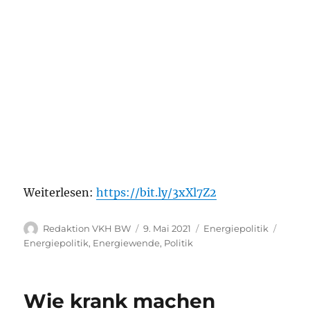
Weiterlesen:
https://bit.ly/3xXl7Z2
Autor
Veröffentlicht
Kategorien
Schla
Redaktion VKH BW
9. Mai 2021
Energiepolitik
am
Energiepolitik
,
Energiewende
,
Politik
Wie krank machen