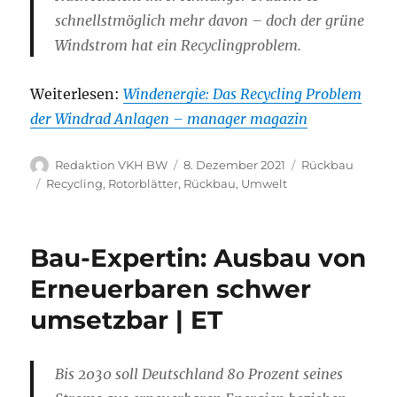
schnellstmöglich mehr davon – doch der grüne
Windstrom hat ein Recyclingproblem.
Weiterlesen:
Windenergie: Das Recycling Problem
der Windrad Anlagen – manager magazin
Autor
Veröffentlicht
Kategorien
Redaktion VKH BW
8. Dezember 2021
Rückbau
am
Schlagwörter
Recycling
,
Rotorblätter
,
Rückbau
,
Umwelt
Bau-Expertin: Ausbau von
Erneuerbaren schwer
umsetzbar | ET
Bis 2030 soll Deutschland 80 Prozent seines