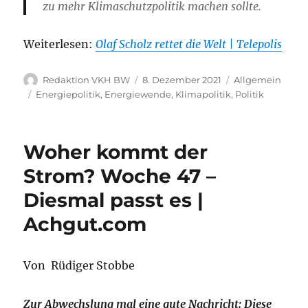
zu mehr Klimaschutzpolitik machen sollte.
Weiterlesen:
Olaf Scholz rettet die Welt | Telepolis
Autor
Veröffentlicht
Kategorien
Redaktion VKH BW
8. Dezember 2021
Allgemein
am
Schlagwörter
Energiepolitik
,
Energiewende
,
Klimapolitik
,
Politik
Woher kommt der
Strom? Woche 47 –
Diesmal passt es |
Achgut.com
Von Rüdiger Stobbe
Zur Abwechslung mal eine gute Nachricht: Diese