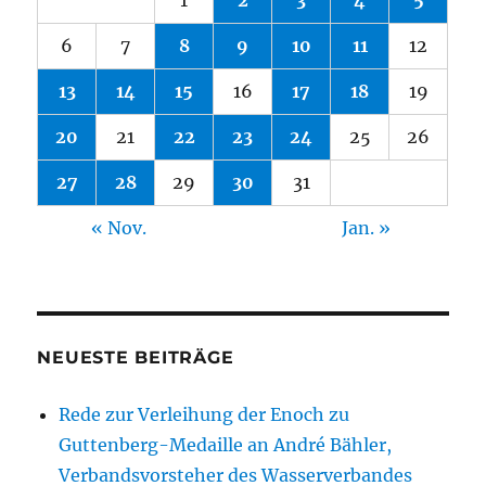
1
2
3
4
5
6
7
8
9
10
11
12
13
14
15
16
17
18
19
20
21
22
23
24
25
26
27
28
29
30
31
« Nov.
Jan. »
NEUESTE BEITRÄGE
Rede zur Verleihung der Enoch zu
Guttenberg-Medaille an André Bähler,
Verbandsvorsteher des Wasserverbandes