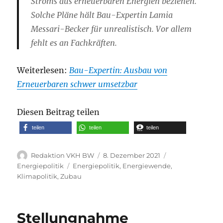
Stroms aus erneuerbaren Energien beziehen.
Solche Pläne hält Bau-Expertin Lamia
Messari-Becker für unrealistisch. Vor allem
fehlt es an Fachkräften.
Weiterlesen:
Bau-Expertin: Ausbau von
Erneuerbaren schwer umsetzbar
Diesen Beitrag teilen
teilen
teilen
teilen
Autor
Veröffentlicht
Kategorien
Redaktion VKH BW
8. Dezember 2021
am
Schlagwörter
Energiepolitik
Energiepolitik
,
Energiewende
,
Klimapolitik
,
Zubau
Stellungnahme