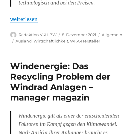
technologisch und bei den Preisen.
„Nichts weht mehr: China dominiert die Windkraft
weiterlesen
Autor
Veröffentlicht
Kategorien
Redaktion VKH BW
8. Dezember 2021
Allgemein
am
Schlagwörter
Ausland
,
Wirtschaftlichkeit
,
WKA-Hersteller
Windenergie: Das
Recycling Problem der
Windrad Anlagen –
manager magazin
Windenergie gilt als einer der entscheidenden
Faktoren im Kampf gegen den Klimawandel.
Nach Ansicht ihrer Anhänger braucht es