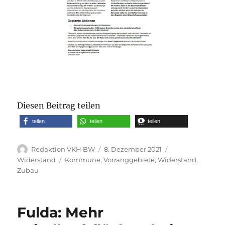
Diesen Beitrag teilen
teilen
teilen
teilen
Autor
Veröffentlicht
Kategorien
Redaktion VKH BW
8. Dezember 2021
am
Schlagwörter
Widerstand
Kommune
,
Vorranggebiete
,
Widerstand
,
Zubau
Fulda: Mehr