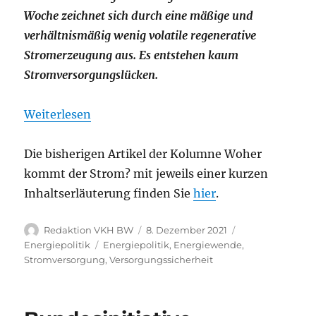
Woche zeichnet sich durch eine mäßige und
verhältnismäßig wenig volatile regenerative
Stromerzeugung aus. Es entstehen kaum
Stromversorgungslücken.
Weiterlesen
Die bisherigen Artikel der Kolumne Woher
kommt der Strom? mit jeweils einer kurzen
Inhaltserläuterung finden Sie
hier
.
Autor
Veröffentlicht
Kategorien
Redaktion VKH BW
8. Dezember 2021
am
Schlagwörter
Energiepolitik
Energiepolitik
,
Energiewende
,
Stromversorgung
,
Versorgungssicherheit