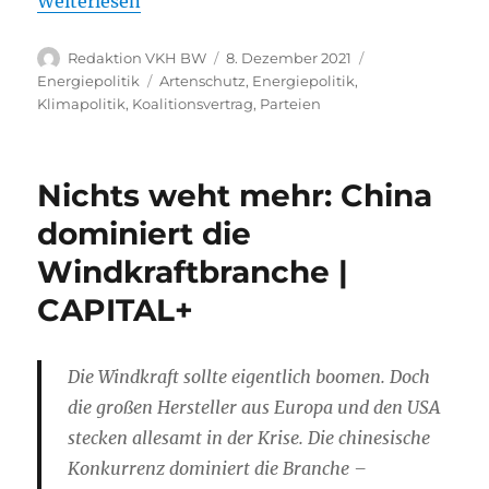
Weiterlesen
Autor
Veröffentlicht
Kategorien
Redaktion VKH BW
8. Dezember 2021
am
Schlagwörter
Energiepolitik
Artenschutz
,
Energiepolitik
,
Klimapolitik
,
Koalitionsvertrag
,
Parteien
Nichts weht mehr: China
dominiert die
Windkraftbranche |
CAPITAL+
Die Windkraft sollte eigentlich boomen. Doch
die großen Hersteller aus Europa und den USA
stecken allesamt in der Krise. Die chinesische
Konkurrenz dominiert die Branche –