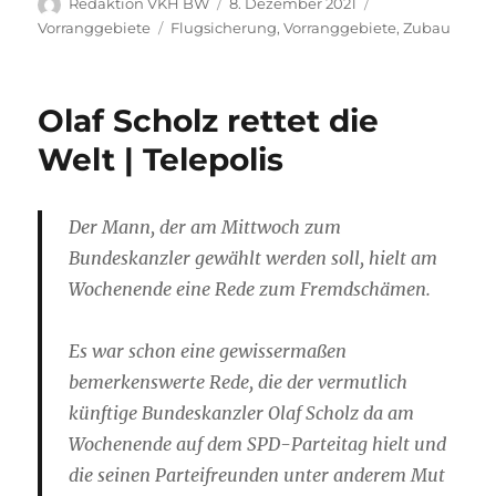
Autor
Veröffentlicht
Kategorien
Redaktion VKH BW
8. Dezember 2021
am
Schlagwörter
Vorranggebiete
Flugsicherung
,
Vorranggebiete
,
Zubau
Olaf Scholz rettet die
Welt | Telepolis
Der Mann, der am Mittwoch zum
Bundeskanzler gewählt werden soll, hielt am
Wochenende eine Rede zum Fremdschämen.
Es war schon eine gewissermaßen
bemerkenswerte Rede, die der vermutlich
künftige Bundeskanzler Olaf Scholz da am
Wochenende auf dem SPD-Parteitag hielt und
die seinen Parteifreunden unter anderem Mut