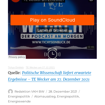
Tichys Einblick
·
TE Wecker am 27.12.2021
Quelle:
Politische Wissenschaft liefert erwartete
Ergebnisse – TE Wecker am 27. Dezember 2021
Autor
Veröffentlicht
Kategorien
Redaktion VKH BW
28. Dezember 2021
am
Schlagwörter
Energiepolitik
Atomausstieg
,
Energiepolitik
,
Energiewende