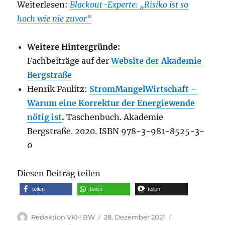
Weiterlesen:
Blackout-Experte: „Risiko ist so
hoch wie nie zuvor“
Weitere Hintergründe:
Fachbeiträge auf der
Website der Akademie
Bergstraße
Henrik Paulitz:
StromMangelWirtschaft –
Warum eine Korrektur der Energiewende
nötig ist
.
Taschenbuch. Akademie
Bergstraße. 2020. ISBN 978-3-981-8525-3-
0
Diesen Beitrag teilen
teilen
teilen
teilen
Autor
Veröffentlicht
Kategorien
Redaktion VKH BW
28. Dezember 2021