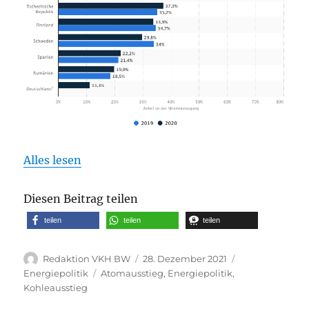
Alles lesen
Diesen Beitrag teilen
teilen
teilen
teilen
Autor
Veröffentlicht
Kategorien
Redaktion VKH BW
28. Dezember 2021
am
Schlagwörter
Energiepolitik
Atomausstieg
,
Energiepolitik
,
Kohleausstieg