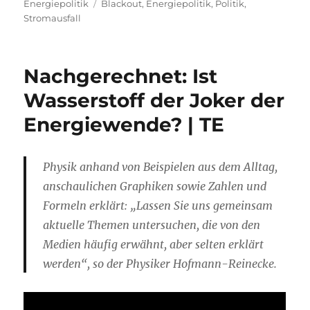
am
Schlagwörter
Energiepolitik
Blackout
,
Energiepolitik
,
Politik
,
Stromausfall
Nachgerechnet: Ist
Wasserstoff der Joker der
Energiewende? | TE
Physik anhand von Beispielen aus dem Alltag,
anschaulichen Graphiken sowie Zahlen und
Formeln erklärt: „Lassen Sie uns gemeinsam
aktuelle Themen untersuchen, die von den
Medien häufig erwähnt, aber selten erklärt
werden“, so der Physiker Hofmann-Reinecke.