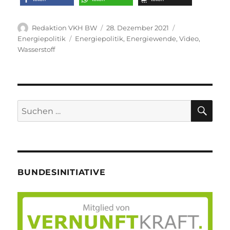
Autor
Veröffentlicht
Kategorien
Redaktion VKH BW
28. Dezember 2021
am
Schlagwörter
Energiepolitik
Energiepolitik
,
Energiewende
,
Video
,
Wasserstoff
SU
Suche
nach:
BUNDESINITIATIVE