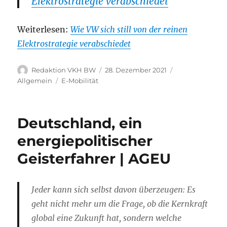
Elektrostrategie verabschiedet
Weiterlesen:
Wie VW sich still von der reinen
Elektrostrategie verabschiedet
Autor
Veröffentlicht
Kategorien
Redaktion VKH BW
28. Dezember 2021
am
Schlagwörter
Allgemein
E-Mobilität
Deutschland, ein
energiepolitischer
Geisterfahrer | AGEU
Jeder kann sich selbst davon überzeugen: Es
geht nicht mehr um die Frage, ob die Kernkraft
global eine Zukunft hat, sondern welche