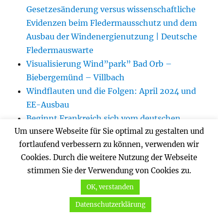
Gesetzesänderung versus wissenschaftliche
Evidenzen beim Fledermausschutz und dem
Ausbau der Windenergienutzung | Deutsche
Fledermauswarte
Visualisierung Wind”park” Bad Orb –
Biebergemünd – Villbach
Windflauten und die Folgen: April 2024 und
EE-Ausbau
Beginnt Frankreich sich vom deutschen
Um unsere Webseite für Sie optimal zu gestalten und
Börsenhandel abzukoppeln?
fortlaufend verbessern zu können, verwenden wir
Jahresauswertungen
Cookies. Durch die weitere Nutzung der Webseite
stimmen Sie der Verwendung von Cookies zu.
OK, verstanden
KATEGORIEN
Datenschutzerklärung