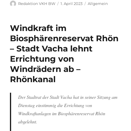
Autor
Veröffentlicht
Kategorien
Redaktion VKH BW
1. April 2023
Allgemein
am
Windkraft im
Biosphärenreservat Rhön
– Stadt Vacha lehnt
Errichtung von
Windrädern ab –
Rhönkanal
Der Stadtrat der Stadt Vacha hat in seiner Sitzung am
Dienstag einstimmig die Errichtung von
Windkraftanlagen im Biosphärenreservat Rhön
abgelehnt.