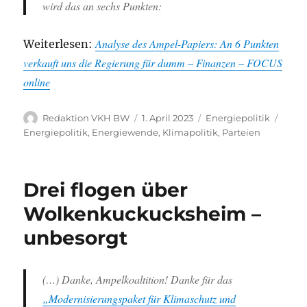
wird das an sechs Punkten:
Analyse des Ampel-Papiers: An 6 Punkten
Weiterlesen:
verkauft uns die Regierung für dumm – Finanzen – FOCUS
online
Autor
Veröffentlicht
Kategorien
Schla
Redaktion VKH BW
1. April 2023
Energiepolitik
am
Energiepolitik
,
Energiewende
,
Klimapolitik
,
Parteien
Drei flogen über
Wolkenkuckucksheim –
unbesorgt
(…) Danke, Ampelkoaltition! Danke für das
„Modernisierungspaket für Klimaschutz und