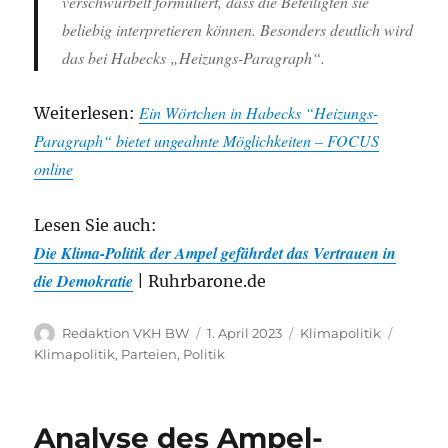
verschwurbelt formuliert, dass die Beteiligten sie
beliebig interpretieren können. Besonders deutlich wird
das bei Habecks „Heizungs-Paragraph“.
Ein Wörtchen in Habecks “Heizungs-
Weiterlesen:
Paragraph“ bietet ungeahnte Möglichkeiten – FOCUS
online
Lesen Sie auch:
Die Klima-Politik der Ampel gefährdet das Vertrauen in
die Demokratie
| Ruhrbarone.de
Autor
Veröffentlicht
Kategorien
Schlag
Redaktion VKH BW
1. April 2023
Klimapolitik
am
Klimapolitik
,
Parteien
,
Politik
Analyse des Ampel-