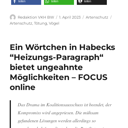
teilen
teilen
teilen
Autor
Veröffentlicht
Kategorien
Schlagw
Redaktion VKH BW
1. April 2023
Artenschutz
am
Artenschutz
,
Tötung
,
Vögel
Ein Wörtchen in Habecks
“Heizungs-Paragraph“
bietet ungeahnte
Möglichkeiten – FOCUS
online
Das Drama im Koalitionsausschuss ist beendet, der
Kompromiss wird angepriesen. Die mühsam
gefundenen Lösungen werden allerdings so