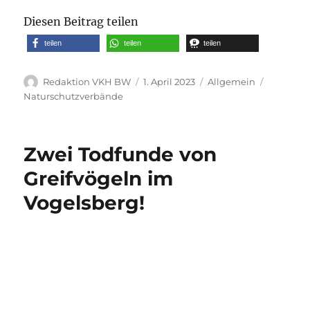
Diesen Beitrag teilen
teilen
teilen
teilen
Autor
Veröffentlicht
Kategorien
Schlagwö
Redaktion VKH BW
1. April 2023
Allgemein
am
Naturschutzverbände
Zwei Todfunde von
Greifvögeln im
Vogelsberg!