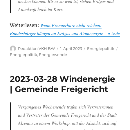
decken können. Bis es so weit ist, stehen Erdgas und
Atomkraft hoch im Kurs.
Wenn Erneuerbare nicht reichen:
Weiterlesen:
Bundesbürger hängen an Erdgas und Atomenergie – n-tv.de
Autor
Veröffentlicht
Kategorien
Schla
Redaktion VKH BW
1. April 2023
Energiepolitik
am
Energiepolitik
,
Energiewende
2023-03-28 Windenergie
| Gemeinde Freigericht
Vergangenes Wochenende trafen sich Vertreterinnen
und Vertreter der Gemeinde Freigericht und der Stadt
Alzenau zu einem Workshop, mit der Absicht, sich auf