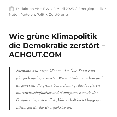
Autor
Veröffentlicht
Kategorien
Schla
Redaktion VKH BW
1. April 2023
Energiepolitik
am
Natur
,
Parteien
,
Politik
,
Zerstörung
Wie grüne Klimapolitik
die Demokratie zerstört –
ACHGUT.COM
Niemand soll sagen können, der Öko-Staat kam
plötzlich und unerwartet. Wieso? Alles ist schon mal
dagewesen: die große Umerziehung, das Negieren
marktwirtschaftlicher und Naturgesetze sowie der
Grundrechenarten. Fritz Vahrenholt bietet hingegen
Lösungen für die Energiekrise an.