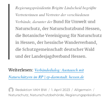
Regierungspräsidentin Brigitte Lindscheid begrüßte
Vertreterinnen und Vertreter der verschiedenen
Verbände, darunter der
Bund für Umwelt und
Naturschutz, der Naturschutzbund Hessen,
die Botanische Vereinigung für Naturschutz
in Hessen, der hessische Wanderverband,
die Schutzgemeinschaft deutscher Wald
und der Landesjagdverband Hessen.
Verbändedialog: Austausch mit
Weiterlesen:
Naturschützern im RP | rp-darmstadt. hessen.de
Autor
Veröffentlicht
Kategorien
Schlagwö
Redaktion VKH BW
1. April 2023
Allgemein
am
Naturschutz
,
Naturschutzbehörde
,
Regierungspräsidium