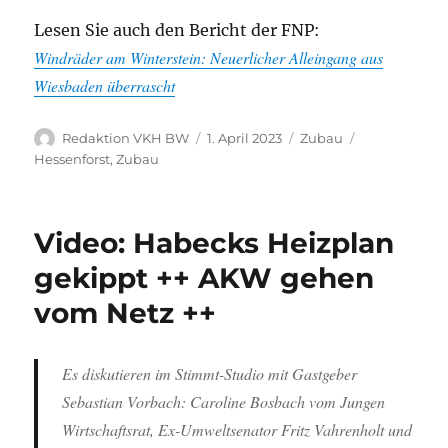
Lesen Sie auch den Bericht der FNP:
Windräder am Winterstein: Neuerlicher Alleingang aus
Wiesbaden überrascht
Autor
Veröffentlicht
Kategorien
Schlagwörter
Redaktion VKH BW
1. April 2023
Zubau
am
Hessenforst
,
Zubau
Video: Habecks Heizplan
gekippt ++ AKW gehen
vom Netz ++
Es diskutieren im Stimmt-Studio mit Gastgeber
Sebastian Vorbach: Caroline Bosbach vom Jungen
Wirtschaftsrat, Ex-Umweltsenator Fritz Vahrenholt und