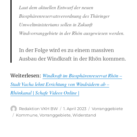
Laut dem aktuellen Entwurf der neuen
Biosphärenreservatsverordnung des Thüringer
Umweltministeriums sollen in Zukunft
Windvorranggebiete in der Rhön ausgewiesen werden.
In der Folge wird es zu einem massiven
Ausbau der Windkraft in der Rhön kommen.
Windkraft im Biosphärenreservat Rhön –
Weiterlesen:
Stadt Vacha lehnt Errichtung von Windrädern ab –
Rhönkanal | Schafe Videos Online |
Autor
Veröffentlicht
Kategorien
Redaktion VKH BW
1. April 2023
Vorranggebiete
am
Schlagwörter
Kommune
,
Vorranggebiete
,
Widerstand