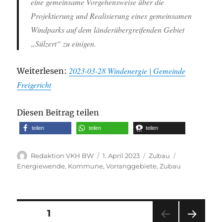
eine gemeinsame Vorgehensweise über die
Projektierung und Realisierung eines gemeinsamen
Windparks auf dem länderübergreifenden Gebiet
„Sülzert“ zu einigen.
2023-03-28 Windenergie | Gemeinde
Weiterlesen:
Freigericht
Diesen Beitrag teilen
teilen
teilen
teilen
Autor
Veröffentlicht
Kategorien
Schlagwörter
Redaktion VKH BW
1. April 2023
Zubau
am
Energiewende
,
Kommune
,
Vorranggebiete
,
Zubau
Seitennummerierung
SEITE
1