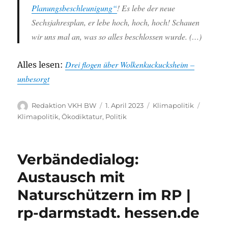
Planungsbeschleunigung“
! Es lebe der neue
Sechsjahresplan, er lebe hoch, hoch, hoch! Schauen
wir uns mal an, was so alles beschlossen wurde. (…)
Drei flogen über Wolkenkuckucksheim –
Alles lesen:
unbesorgt
Autor
Veröffentlicht
Kategorien
Schlag
Redaktion VKH BW
1. April 2023
Klimapolitik
am
Klimapolitik
,
Ökodiktatur
,
Politik
Verbändedialog:
Austausch mit
Naturschützern im RP |
rp-darmstadt. hessen.de