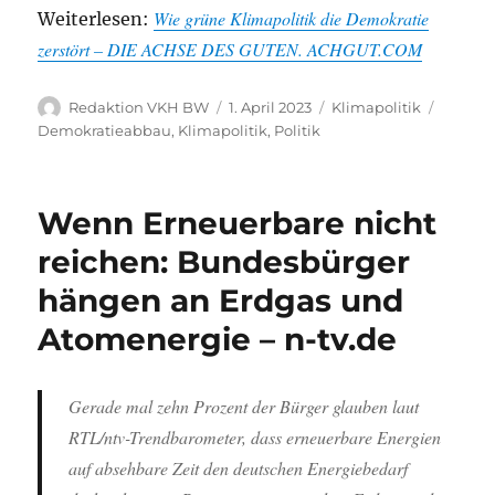
Wie grüne Klimapolitik die Demokratie
Weiterlesen:
zerstört – DIE ACHSE DES GUTEN. ACHGUT.COM
Autor
Veröffentlicht
Kategorien
Schlag
Redaktion VKH BW
1. April 2023
Klimapolitik
am
Demokratieabbau
,
Klimapolitik
,
Politik
Wenn Erneuerbare nicht
reichen: Bundesbürger
hängen an Erdgas und
Atomenergie – n-tv.de
Gerade mal zehn Prozent der Bürger glauben laut
RTL/ntv-Trendbarometer, dass erneuerbare Energien
auf absehbare Zeit den deutschen Energiebedarf