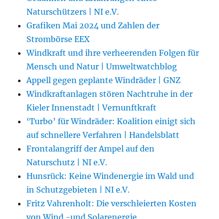
Naturschützers | NI e.V.
Grafiken Mai 2024 und Zahlen der
Strombörse EEX
Windkraft und ihre verheerenden Folgen für
Mensch und Natur | Umweltwatchblog
Appell gegen geplante Windräder | GNZ
Windkraftanlagen stören Nachtruhe in der
Kieler Innenstadt | Vernunftkraft
‘Turbo’ für Windräder: Koalition einigt sich
auf schnellere Verfahren | Handelsblatt
Frontalangriff der Ampel auf den
Naturschutz | NI e.V.
Hunsrück: Keine Windenergie im Wald und
in Schutzgebieten | NI e.V.
Fritz Vahrenholt: Die verschleierten Kosten
von Wind -und Solarenergie