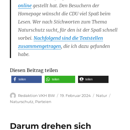
online
gestellt hat. Den Besuchern der
Homepage wünscht die CDU viel Spaß beim
Lesen. Wer nach Stichworten zum Thema
Naturschutz sucht, für den ist der Spaß schnell
vorbei.
Nachfolgend sind die Textstellen
zusammengetragen
, die ich dazu gefunden
habe.
Diesen Beitrag teilen
teilen
teilen
teilen
Autor
Veröffentlicht
Kategorien
Schlagwö
Redaktion VKH BW
19. Februar 2024
Natur
am
Naturschutz
,
Parteien
Darum drehen sich