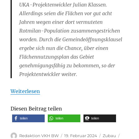
UKA-Projektenwickler Julian Klassen.
Allerdings seien die Flächen vor gut acht
Jahren wegen einer dort vermuteten
Rotmilan-Population zusammengestrichen
worden. Durch die Gemeindeöffnungsklausel
ergebe sich nun die Chance, über einen
Flächennutzungsplan das Gebiet
genehmigungsfähig zu bekommen, so der
Projektentwickler weiter.
Weiterlesen
Diesen Beitrag teilen
teilen
teilen
teilen
Autor
Veröffentlicht
Kategorien
Schlagw
Redaktion VKH BW
19. Februar 2024
Zubau