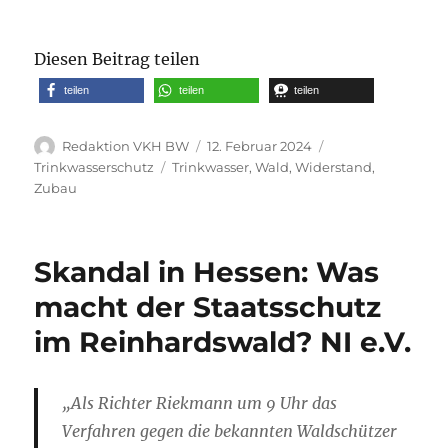
Diesen Beitrag teilen
teilen
teilen
teilen
Autor
Veröffentlicht
Kategorien
Redaktion VKH BW
12. Februar 2024
am
Schlagwörter
Trinkwasserschutz
Trinkwasser
,
Wald
,
Widerstand
,
Zubau
Skandal in Hessen: Was
macht der Staatsschutz
im Reinhardswald? NI e.V.
„Als Richter Riekmann um 9 Uhr das
Verfahren gegen die bekannten Waldschützer