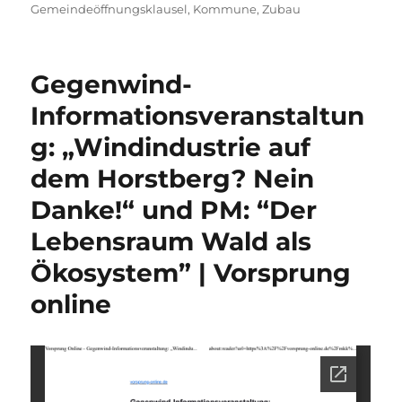
am
Gemeindeöffnungsklausel
,
Kommune
,
Zubau
Gegenwind-
Informationsveranstaltun
g: „Windindustrie auf
dem Horstberg? Nein
Danke!“ und PM: “Der
Lebensraum Wald als
Ökosystem” | Vorsprung
online