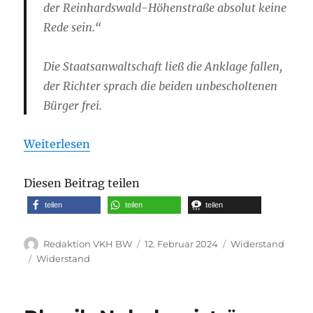
der Reinhardswald-Höhenstraße absolut keine
Rede sein.“
Die Staatsanwaltschaft ließ die Anklage fallen,
der Richter sprach die beiden unbescholtenen
Bürger frei.
Weiterlesen
Diesen Beitrag teilen
teilen
teilen
teilen
Autor
Veröffentlicht
Kategorien
Redaktion VKH BW
12. Februar 2024
Widerstand
am
Schlagwörter
Widerstand