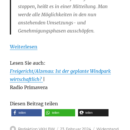
stoppen, heißt es in einer Mitteilung. Man
werde alle Möglichkeiten in den nun
anstehenden Umsetzungs- und
Genehmigungsphasen ausschöpfen.
Weiterlesen
Lesen Sie auch:
Freigericht/Alzenau: Ist der geplante Windpark
wirtschaftlich?
|
Radio Primavera
Diesen Beitrag teilen
teilen
teilen
teilen
Autor
Veröffentlicht
Kategorien
Redaktion VKH BW
23. Februar 2024
Widerstand