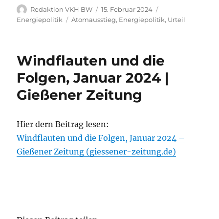
Autor
Veröffentlicht
Kategorien
Redaktion VKH BW
15. Februar 2024
am
Schlagwörter
Energiepolitik
Atomausstieg
,
Energiepolitik
,
Urteil
Windflauten und die
Folgen, Januar 2024 |
Gießener Zeitung
Hier dern Beitrag lesen:
Windflauten und die Folgen, Januar 2024 –
Gießener Zeitung (giessener-zeitung.de)