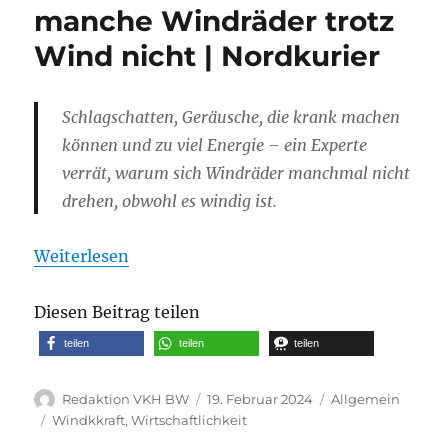
manche Windräder trotz
Wind nicht | Nordkurier
Schlagschatten, Geräusche, die krank machen
können und zu viel Energie – ein Experte
verrät, warum sich Windräder manchmal nicht
drehen, obwohl es windig ist.
Weiterlesen
Diesen Beitrag teilen
teilen
teilen
teilen
Autor
Veröffentlicht
Kategorien
Redaktion VKH BW
19. Februar 2024
Allgemein
am
Schlagwörter
Windkkraft
,
Wirtschaftlichkeit