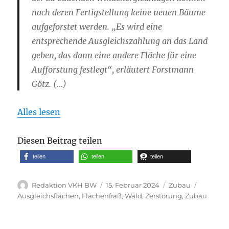
nach deren Fertigstellung keine neuen Bäume
aufgeforstet werden. „Es wird eine
entsprechende Ausgleichszahlung an das Land
geben, das dann eine andere Fläche für eine
Aufforstung festlegt“, erläutert Forstmann
Götz. (…)
Alles lesen
Diesen Beitrag teilen
teilen
teilen
teilen
Autor
Veröffentlicht
Kategorien
Schlagw
Redaktion VKH BW
15. Februar 2024
Zubau
am
Ausgleichsflächen
,
Flächenfraß
,
Wald
,
Zerstörung
,
Zubau