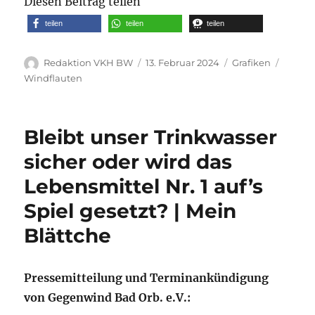
Diesen Beitrag teilen
teilen
teilen
teilen
Autor
Veröffentlicht
Kategorien
Schlag
Redaktion VKH BW
13. Februar 2024
Grafiken
am
Windflauten
Bleibt unser Trinkwasser
sicher oder wird das
Lebensmittel Nr. 1 auf’s
Spiel gesetzt? | Mein
Blättche
Pressemitteilung und Terminankündigung
von Gegenwind Bad Orb. e.V.: