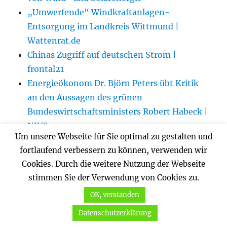
„Umwerfende“ Windkraftanlagen-
Entsorgung im Landkreis Wittmund |
Wattenrat.de
Chinas Zugriff auf deutschen Strom |
frontal21
Energieökonom Dr. Björn Peters übt Kritik
an den Aussagen des grünen
Bundeswirtschaftsministers Robert Habeck |
NIUS
Um unsere Webseite für Sie optimal zu gestalten und
Solarpark wird nicht gebaut: Gericht stoppt
fortlaufend verbessern zu können, verwenden wir
Baupläne vorläufig – Die Gründe |
Cookies. Durch die weitere Nutzung der Webseite
agrarheute
stimmen Sie der Verwendung von Cookies zu.
Zeitenwende im Artenschutz – Aktuelle
OK, verstanden
Gesetzesänderung versus wissenschaftliche
Evidenzen beim Fledermausschutz und dem
Datenschutzerklärung
Ausbau der Windenergienutzung | Deutsche