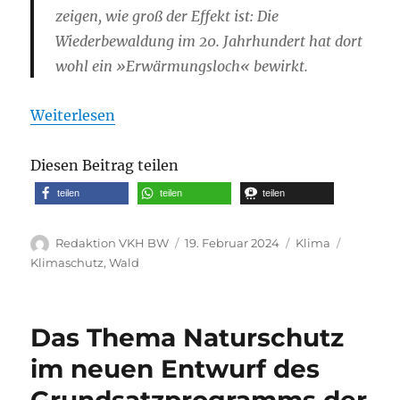
zeigen, wie groß der Effekt ist: Die
Wiederbewaldung im 20. Jahrhundert hat dort
wohl ein »Erwärmungsloch« bewirkt.
Weiterlesen
Diesen Beitrag teilen
teilen
teilen
teilen
Autor
Veröffentlicht
Kategorien
Schlagwö
Redaktion VKH BW
19. Februar 2024
Klima
am
Klimaschutz
,
Wald
Das Thema Naturschutz
im neuen Entwurf des
Grundsatzprogramms der