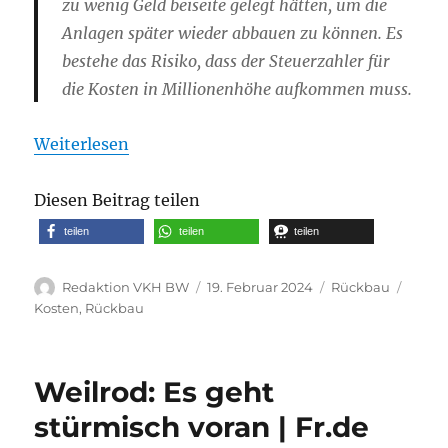
zu wenig Geld beiseite gelegt hätten, um die
Anlagen später wieder abbauen zu können. Es
bestehe das Risiko, dass der Steuerzahler für
die Kosten in Millionenhöhe aufkommen muss.
Weiterlesen
Diesen Beitrag teilen
teilen
teilen
teilen
Autor
Veröffentlicht
Kategorien
Schla
Redaktion VKH BW
19. Februar 2024
Rückbau
am
Kosten
,
Rückbau
Weilrod: Es geht
stürmisch voran | Fr.de