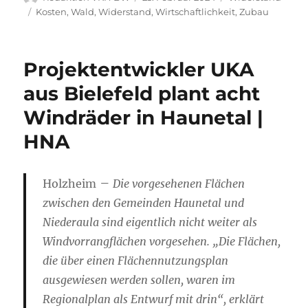
am
Schlagwörter
Kosten
,
Wald
,
Widerstand
,
Wirtschaftlichkeit
,
Zubau
Projektentwickler UKA
aus Bielefeld plant acht
Windräder in Haunetal |
HNA
–
Holzheim
Die vorgesehenen Flächen
zwischen den Gemeinden Haunetal und
Niederaula sind eigentlich nicht weiter als
Windvorrangflächen vorgesehen. „Die Flächen,
die über einen Flächennutzungsplan
ausgewiesen werden sollen, waren im
Regionalplan als Entwurf mit drin“, erklärt