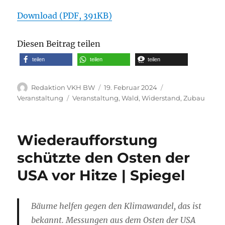
Download (PDF, 391KB)
Diesen Beitrag teilen
teilen
teilen
teilen
Autor
Veröffentlicht
Kategorien
Redaktion VKH BW
19. Februar 2024
am
Schlagwörter
Veranstaltung
Veranstaltung
,
Wald
,
Widerstand
,
Zubau
Wiederaufforstung
schützte den Osten der
USA vor Hitze | Spiegel
Bäume helfen gegen den Klimawandel, das ist
bekannt. Messungen aus dem Osten der USA