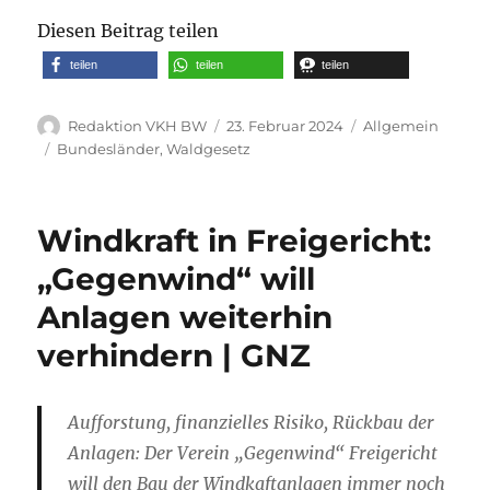
Diesen Beitrag teilen
teilen
teilen
teilen
Autor
Veröffentlicht
Kategorien
Redaktion VKH BW
23. Februar 2024
Allgemein
am
Schlagwörter
Bundesländer
,
Waldgesetz
Windkraft in Freigericht:
„Gegenwind“ will
Anlagen weiterhin
verhindern | GNZ
Aufforstung, finanzielles Risiko, Rückbau der
Anlagen: Der Verein „Gegenwind“ Freigericht
will den Bau der Windkaftanlagen immer noch