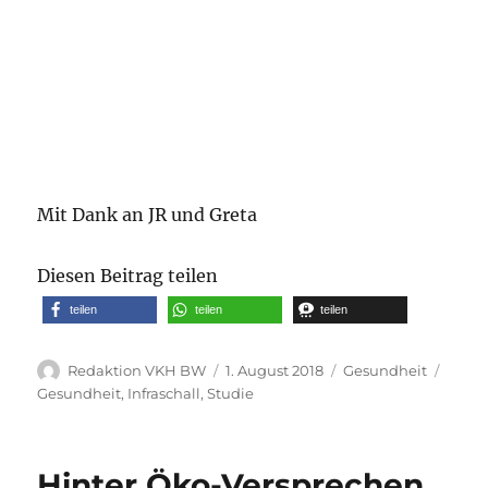
Mit Dank an JR und Greta
Diesen Beitrag teilen
teilen
teilen
teilen
Autor
Veröffentlicht
Kategorien
Schla
Redaktion VKH BW
1. August 2018
Gesundheit
am
Gesundheit
,
Infraschall
,
Studie
Hinter Öko-Versprechen