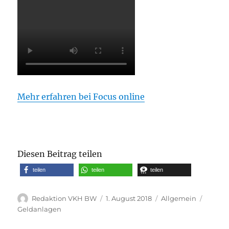
Mehr erfahren bei Focus online
Diesen Beitrag teilen
teilen
teilen
teilen
Autor
Veröffentlicht
Kategorien
Schlag
Redaktion VKH BW
1. August 2018
Allgemein
am
Geldanlagen