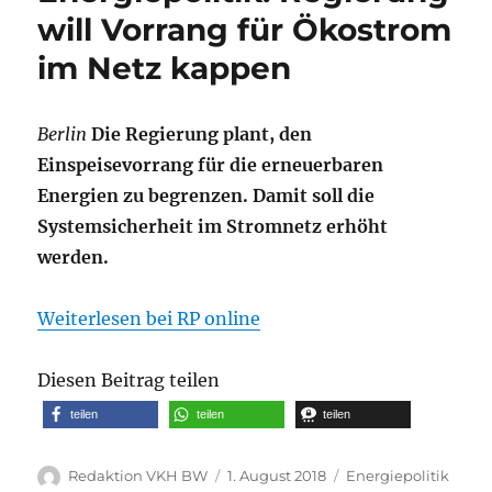
will Vorrang für Ökostrom
im Netz kappen
Berlin
Die Regierung plant, den
Einspeisevorrang für die erneuerbaren
Energien zu begrenzen. Damit soll die
Systemsicherheit im Stromnetz erhöht
werden.
Weiterlesen bei RP online
Diesen Beitrag teilen
teilen
teilen
teilen
Autor
Veröffentlicht
Kategorien
Redaktion VKH BW
1. August 2018
Energiepolitik