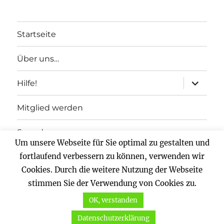
Startseite
Über uns…
Unterme
Hilfe!
anzeigen
Mitglied werden
Spenden
Um unsere Webseite für Sie optimal zu gestalten und
fortlaufend verbessern zu können, verwenden wir
Impressum
Cookies. Durch die weitere Nutzung der Webseite
Datenschutz
stimmen Sie der Verwendung von Cookies zu.
OK, verstanden
Vernunftkraft.
Mit Stolz präsentiert von WordPress
Datenschutzerklärung