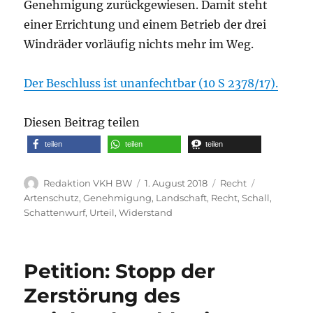
Genehmigung zurückgewiesen. Damit steht
einer Errichtung und einem Betrieb der drei
Windräder vorläufig nichts mehr im Weg.
Der Beschluss ist unanfechtbar (10 S 2378/17).
Diesen Beitrag teilen
teilen
teilen
teilen
Autor
Veröffentlicht
Kategorien
Schlagwört
Redaktion VKH BW
1. August 2018
Recht
am
Artenschutz
,
Genehmigung
,
Landschaft
,
Recht
,
Schall
,
Schattenwurf
,
Urteil
,
Widerstand
Petition: Stopp der
Zerstörung des