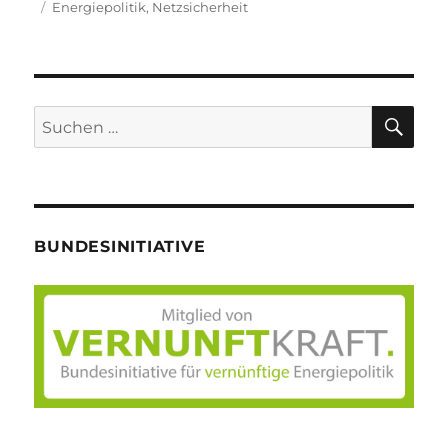
am
Schlagwörter
Energiepolitik
,
Netzsicherheit
SU
Suche
nach:
BUNDESINITIATIVE