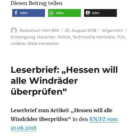
Diesen Beitrag teilen
teilen
teilen
teilen
Autor
Veröffentlicht
Kategorien
Schl
Redaktion VKH BW
20. August 2018
Allgemein
am
Entsorgung
,
Havarien
,
Politik
,
Technische Kontrolle
,
TÜV
,
Unfälle
,
WKA-Hersteller
Leserbrief: „Hessen will
alle Windräder
überprüfen“
Leserbrief zum Artikel: „Hessen will alle
Windräder überprüfen“
in den
KN/FZ vom
10.08.2018