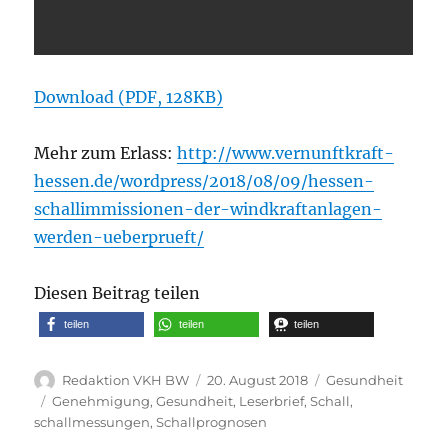
Download (PDF, 128KB)
Mehr zum Erlass:
http://www.vernunftkraft-
hessen.de/wordpress/2018/08/09/hessen-
schallimmissionen-der-windkraftanlagen-
werden-ueberprueft/
Diesen Beitrag teilen
teilen
teilen
teilen
Autor
Veröffentlicht
Kategorien
Redaktion VKH BW
20. August 2018
Gesundheit
am
Schlagwörter
Genehmigung
,
Gesundheit
,
Leserbrief
,
Schall
,
schallmessungen
,
Schallprognosen