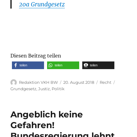
20a Grundgesetz
Diesen Beitrag teilen
teilen
teilen
teilen
Autor
Veröffentlicht
Kategorien
Schlagwör
Redaktion VKH BW
20. August 2018
Recht
am
Grundgesetz
,
Justiz
,
Politik
Angeblich keine
Gefahren!
Bundesregierung lehnt