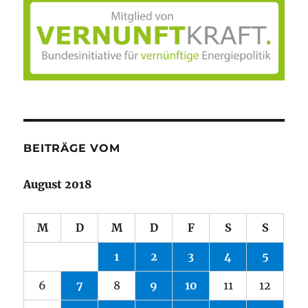
BEITRÄGE VOM
August 2018
M
D
M
D
F
S
S
1
2
3
4
5
6
7
8
9
10
11
12