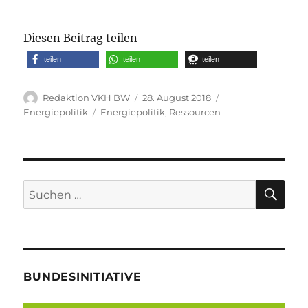
Diesen Beitrag teilen
teilen
teilen
teilen
Autor
Veröffentlicht
Kategorien
Redaktion VKH BW
28. August 2018
am
Schlagwörter
Energiepolitik
Energiepolitik
,
Ressourcen
SU
Suche
nach:
BUNDESINITIATIVE