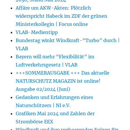
Affäre um AKW-Akten: Plötzlich
widerspricht Habeck im ZDF der grünen
Ministerkollegin | Focus online
VLAB-Medientipp
Bundestag winkt Windkraft-“Turbo” durch |
VLAB
Bayern will mehr “Flexibilität” im
Luftverkehrsgesetz | VLAB
+++SOMMERAUSGABE +++ Das aktuelle
NATURSCHUTZ MAGAZIN ist online!
Ausgabe 02/2024 (Juni)
Gedanken und Erfahrungen eines
Naturschützers | NI e.V.
Grafiken Mai 2024 und Zahlen der
Strombörse EEX
Windkraft und ihre verheerenden Folgen für