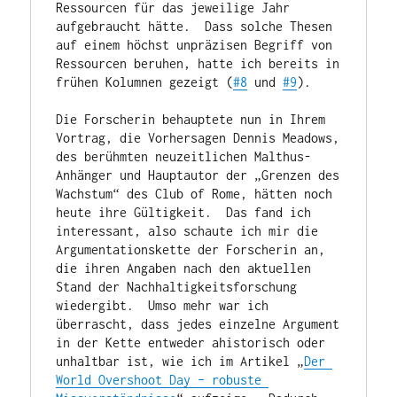
Ressourcen für das jeweilige Jahr 
aufgebraucht hätte.  Dass solche Thesen 
auf einem höchst unpräzisen Begriff von 
Ressourcen beruhen, hatte ich bereits in 
frühen Kolumnen gezeigt (
#8
 und 
#9
).

Die Forscherin behauptete nun in Ihrem 
Vortrag, die Vorhersagen Dennis Meadows, 
des berühmten neuzeitlichen Malthus-
Anhänger und Hauptautor der „Grenzen des 
Wachstum“ des Club of Rome, hätten noch 
heute ihre Gültigkeit.  Das fand ich 
interessant, also schaute ich mir die 
Argumentationskette der Forscherin an, 
die ihren Angaben nach den aktuellen 
Stand der Nachhaltigkeitsforschung 
wiedergibt.  Umso mehr war ich 
überrascht, dass jedes einzelne Argument 
in der Kette entweder ahistorisch oder 
unhaltbar ist, wie ich im Artikel „
Der 
World Overshoot Day – robuste 