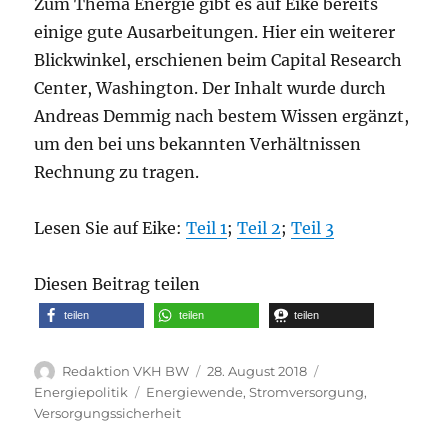
Zum Thema Energie gibt es auf Eike bereits
einige gute Ausarbeitungen. Hier ein weiterer
Blickwinkel, erschienen beim Capital Research
Center, Washington. Der Inhalt wurde durch
Andreas Demmig nach bestem Wissen ergänzt,
um den bei uns bekannten Verhältnissen
Rechnung zu tragen.
Lesen Sie auf Eike:
Teil 1
;
Teil 2
;
Teil 3
Diesen Beitrag teilen
teilen
teilen
teilen
Autor
Veröffentlicht
Kategorien
Redaktion VKH BW
28. August 2018
am
Schlagwörter
Energiepolitik
Energiewende
,
Stromversorgung
,
Versorgungssicherheit