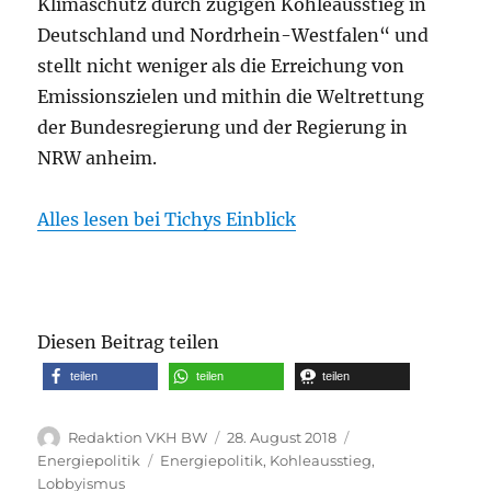
Klimaschutz durch zügigen Kohleausstieg in
Deutschland und Nordrhein-Westfalen“ und
stellt nicht weniger als die Erreichung von
Emissionszielen und mithin die Weltrettung
der Bundesregierung und der Regierung in
NRW anheim.
Alles lesen bei Tichys Einblick
Diesen Beitrag teilen
teilen
teilen
teilen
Autor
Veröffentlicht
Kategorien
Redaktion VKH BW
28. August 2018
am
Schlagwörter
Energiepolitik
Energiepolitik
,
Kohleausstieg
,
Lobbyismus