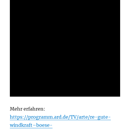
Mehr erfahren:
https://programm.ard.de/TV/arte/re-gute-
windkraft–boese-