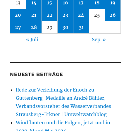
13
14
15
16
17
18
19
20
21
22
23
24
25
26
27
28
29
30
31
« Juli
Sep. »
NEUESTE BEITRÄGE
Rede zur Verleihung der Enoch zu
Guttenberg-Medaille an André Bähler,
Verbandsvorsteher des Wasserverbandes
Strausberg-Erkner | Umweltwatchblog
Windflauten und die Folgen, jetzt und in
2030, Stand Mai 2024