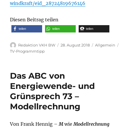
windkraft/eid_28724819676146
Diesen Beitrag teilen
teilen
teilen
teilen
Autor
Veröffentlicht
Kategorien
Schla
Redaktion VKH BW
28. August 2018
Allgemein
am
TV-Programmtipp
Das ABC von
Energiewende- und
Grünsprech 73 –
Modellrechnung
Von Frank Hennig –
M
wie
Modellrechnung