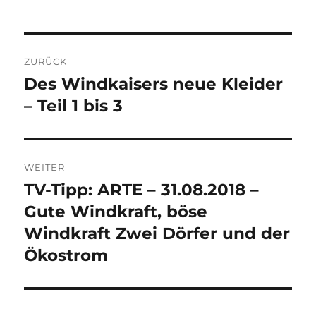
Beitragsnavigation
ZURÜCK
Des Windkaisers neue Kleider
Vorheriger
Beitrag:
– Teil 1 bis 3
WEITER
TV-Tipp: ARTE – 31.08.2018 –
Nächster
Beitrag:
Gute Windkraft, böse
Windkraft Zwei Dörfer und der
Ökostrom