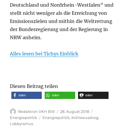
Deutschland und Nordrhein-Westfalen“ und
stellt nicht weniger als die Erreichung von
Emissionszielen und mithin die Weltrettung
der Bundesregierung und der Regierung in
NRW anheim.
Alles lesen bei Tichys Einblick
Diesen Beitrag teilen
teilen
teilen
teilen
Autor
Veröffentlicht
Kategorien
Redaktion VKH BW
28. August 2018
am
Schlagwörter
Energiepolitik
Energiepolitik
,
Kohleausstieg
,
Lobbyismus