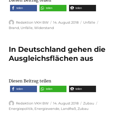
teilen
teilen
teilen
Autor
Veröffentlicht
Kategorien
Schlagwö
Redaktion VKH BW
14. August 2018
Unfälle
am
Brand
,
Unfälle
,
Widerstand
In Deutschland gehen die
Ausgleichsflächen aus
Diesen Beitrag teilen
teilen
teilen
teilen
Autor
Veröffentlicht
Kategorien
Schlagwö
Redaktion VKH BW
14. August 2018
Zubau
am
Energiepolitik
,
Energiewende
,
Landfraß
,
Zubau