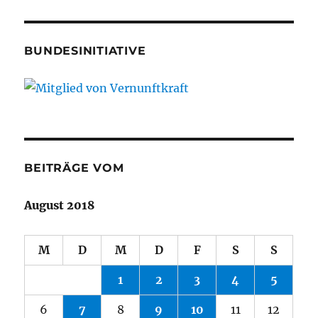
BUNDESINITIATIVE
BEITRÄGE VOM
August 2018
M
D
M
D
F
S
S
1
2
3
4
5
6
7
8
9
10
11
12