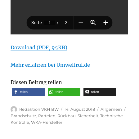
Download (PDF, 95KB)
Mehr erfahren bei Umweltruf.de
Diesen Beitrag teilen
teilen
teilen
teilen
Autor
Veröffentlicht
Kategorien
Schla
Redaktion VKH BW
14. August 2018
Allgemein
am
Brandschutz
,
Parteien
,
Rückbau
,
Sicherheit
,
Technische
Kontrolle
,
WKA-Hersteller