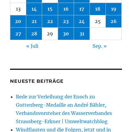
13
14
15
16
17
18
19
20
21
22
23
24
25
26
27
28
29
30
31
« Juli
Sep. »
NEUESTE BEITRÄGE
Rede zur Verleihung der Enoch zu
Guttenberg-Medaille an André Bähler,
Verbandsvorsteher des Wasserverbandes
Strausberg-Erkner | Umweltwatchblog
Windflauten und die Folgen, jetzt und in