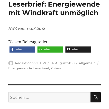
Leserbrief: Energiewende
mit Windkraft unmöglich
NWZ vom 11.08.2018
Diesen Beitrag teilen
teilen
teilen
teilen
Autor
Veröffentlicht
Kategorien
Schla
Redaktion VKH BW
14. August 2018
Allgemein
am
Energiewende
,
Leserbrief
,
Zubau
SU
Suche
nach: