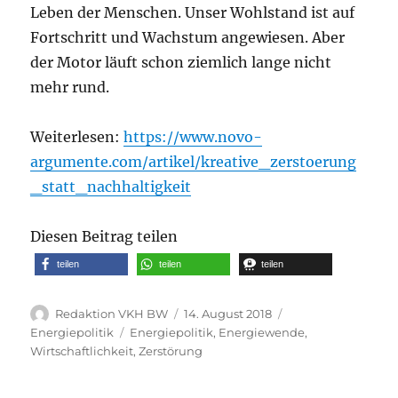
Leben der Menschen. Unser Wohlstand ist auf
Fortschritt und Wachstum angewiesen. Aber
der Motor läuft schon ziemlich lange nicht
mehr rund.
Weiterlesen:
https://www.novo-
argumente.com/artikel/kreative_zerstoerung
_statt_nachhaltigkeit
Diesen Beitrag teilen
teilen
teilen
teilen
Autor
Veröffentlicht
Kategorien
Redaktion VKH BW
14. August 2018
am
Schlagwörter
Energiepolitik
Energiepolitik
,
Energiewende
,
Wirtschaftlichkeit
,
Zerstörung