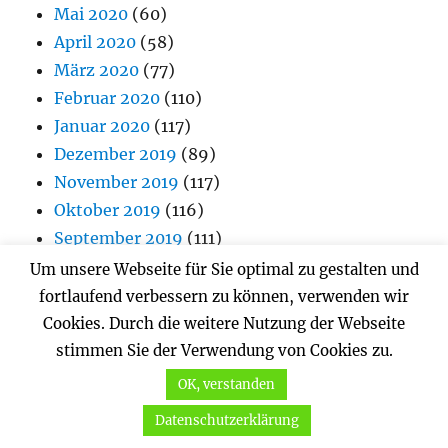
Mai 2020
(60)
April 2020
(58)
März 2020
(77)
Februar 2020
(110)
Januar 2020
(117)
Dezember 2019
(89)
November 2019
(117)
Oktober 2019
(116)
September 2019
(111)
August 2019
(117)
Um unsere Webseite für Sie optimal zu gestalten und
Juli 2019
(109)
fortlaufend verbessern zu können, verwenden wir
Juni 2019
(112)
Cookies. Durch die weitere Nutzung der Webseite
Mai 2019
(113)
stimmen Sie der Verwendung von Cookies zu.
April 2019
(132)
OK, verstanden
März 2019
(103)
Datenschutzerklärung
Februar 2019
(105)