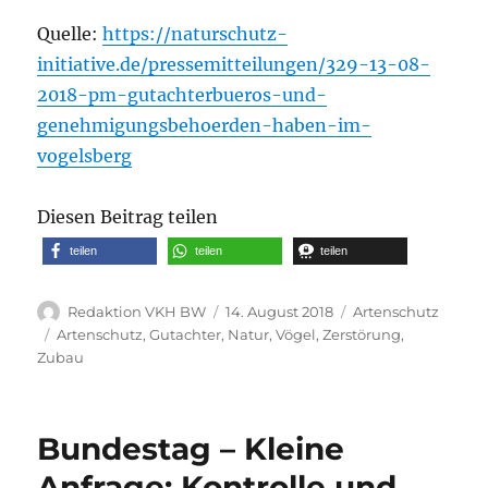
Quelle:
https://naturschutz-
initiative.de/pressemitteilungen/329-13-08-
2018-pm-gutachterbueros-und-
genehmigungsbehoerden-haben-im-
vogelsberg
Diesen Beitrag teilen
teilen
teilen
teilen
Autor
Veröffentlicht
Kategorien
Redaktion VKH BW
14. August 2018
Artenschutz
am
Schlagwörter
Artenschutz
,
Gutachter
,
Natur
,
Vögel
,
Zerstörung
,
Zubau
Bundestag – Kleine
Anfrage: Kontrolle und