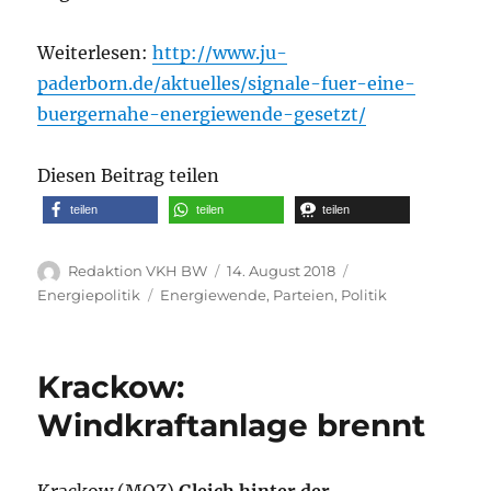
Weiterlesen:
http://www.ju-
paderborn.de/aktuelles/signale-fuer-eine-
buergernahe-energiewende-gesetzt/
Diesen Beitrag teilen
teilen
teilen
teilen
Autor
Veröffentlicht
Kategorien
Redaktion VKH BW
14. August 2018
am
Schlagwörter
Energiepolitik
Energiewende
,
Parteien
,
Politik
Krackow:
Windkraftanlage brennt
Krackow (MOZ)
Gleich hinter der