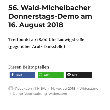
56. Wald-Michelbacher
Donnerstags-Demo am
16. August 2018
Treffpunkt ab 18.00 Uhr Ludwigstraße
(gegenüber Aral-Tankstelle)
Diesen Beitrag teilen
teilen
teilen
teilen
Autor
Veröffentlicht
Kategorien
Redaktion VKH BW
14. August 2018
Widerstand
am
Schlagwörter
Demo
,
Veranstaltung
,
Widerstand