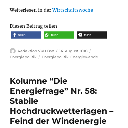
Weiterlesen in der
Wirtschaftswoche
Diesen Beitrag teilen
teilen
teilen
teilen
Autor
Veröffentlicht
Kategorien
Redaktion VKH BW
14. August 2018
am
Schlagwörter
Energiepolitik
Energiepolitik
,
Energiewende
Kolumne “Die
Energiefrage” Nr. 58:
Stabile
Hochdruckwetterlagen –
Feind der Windenergie