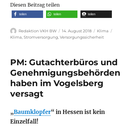
Diesen Beitrag teilen
teilen
teilen
teilen
Autor
Veröffentlicht
Kategorien
Schlagwör
Redaktion VKH BW
14. August 2018
Klima
am
Klima
,
Stromversorgung
,
Versorgungssicherheit
PM: Gutachterbüros und
Genehmigungsbehörden
haben im Vogelsberg
versagt
„
Baumklopfer
“ in Hessen ist kein
Einzelfall!