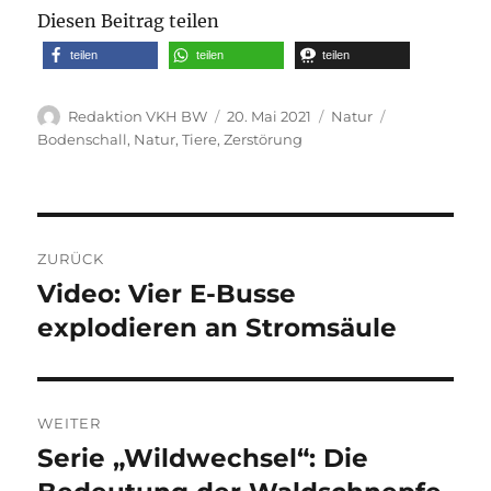
Diesen Beitrag teilen
teilen
teilen
teilen
Autor
Veröffentlicht
Kategorien
Schlagwörter
Redaktion VKH BW
20. Mai 2021
Natur
am
Bodenschall
,
Natur
,
Tiere
,
Zerstörung
Beitragsnavigation
ZURÜCK
Video: Vier E-Busse
Vorheriger
Beitrag:
explodieren an Stromsäule
WEITER
Serie „Wildwechsel“: Die
Nächster
Beitrag: