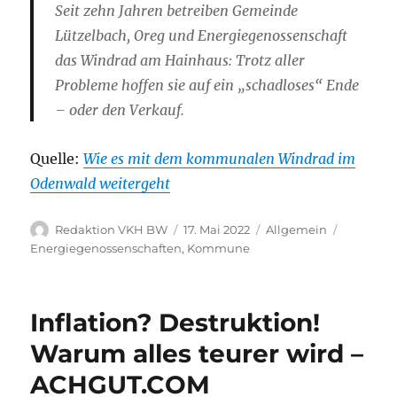
Seit zehn Jahren betreiben Gemeinde
Lützelbach, Oreg und Energiegenossenschaft
das Windrad am Hainhaus: Trotz aller
Probleme hoffen sie auf ein „schadloses“ Ende
– oder den Verkauf.
Quelle:
Wie es mit dem kommunalen Windrad im
Odenwald weitergeht
Autor
Veröffentlicht
Kategorien
Schlagwö
Redaktion VKH BW
17. Mai 2022
Allgemein
am
Energiegenossenschaften
,
Kommune
Inflation? Destruktion!
Warum alles teurer wird –
ACHGUT.COM