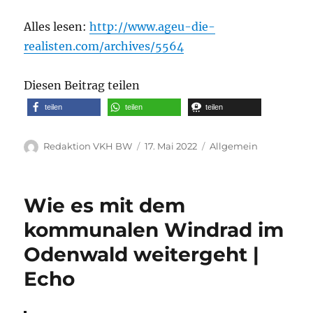
Alles lesen:
http://www.ageu-die-
realisten.com/archives/5564
Diesen Beitrag teilen
teilen
teilen
teilen
Autor
Veröffentlicht
Kategorien
Redaktion VKH BW
17. Mai 2022
Allgemein
am
Wie es mit dem
kommunalen Windrad im
Odenwald weitergeht |
Echo