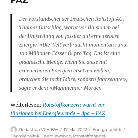
FAZ
Der Vorstandschef der Deutschen Rohstoff AG,
Thomas Gutschlag, warnt vor Illusionen bei
der Umstellung von fossiler auf erneuerbare
Energie. «Die Welt verbraucht momentan rund
100 Millionen Fässer Öl pro Tag. Das ist eine
gigantische Menge. Wenn Sie diese mit
erneuerbaren Energien ersetzen wollen,
brauchen Sie nicht Jahre, sondern Jahrzehnte»,
sagte er dem «Mannheimer Morgen.
Weiterlesen:
Rohstoffkonzern warnt vor
Illusionen bei Energiewende – dpa – FAZ
Autor
Veröffentlicht
Kategorien
Schla
Redaktion VKH BW
17. Mai 2022
Energiepolitik
am
Energiepolitik
,
Energiewende
,
Rohstoffmangel