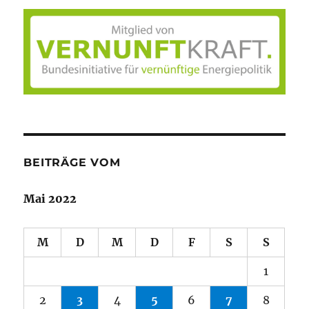
BEITRÄGE VOM
Mai 2022
M
D
M
D
F
S
S
1
2
3
4
5
6
7
8