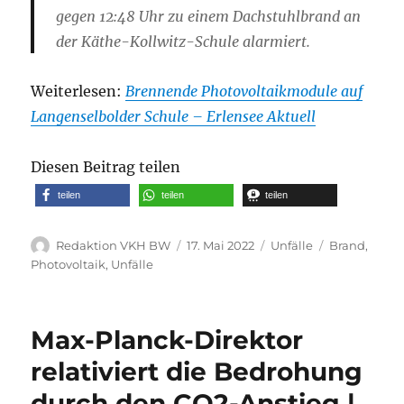
gegen 12:48 Uhr zu einem Dachstuhlbrand an
der Käthe-Kollwitz-Schule alarmiert.
Weiterlesen:
Brennende Photovoltaikmodule auf
Langenselbolder Schule – Erlensee Aktuell
Diesen Beitrag teilen
teilen
teilen
teilen
Autor
Veröffentlicht
Kategorien
Schlagwörte
Redaktion VKH BW
17. Mai 2022
Unfälle
Brand
,
am
Photovoltaik
,
Unfälle
Max-Planck-Direktor
relativiert die Bedrohung
durch den CO2-Anstieg |