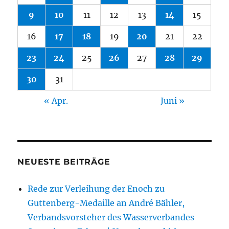
9
10
11
12
13
14
15
16
17
18
19
20
21
22
23
24
25
26
27
28
29
30
31
« Apr.
Juni »
NEUESTE BEITRÄGE
Rede zur Verleihung der Enoch zu
Guttenberg-Medaille an André Bähler,
Verbandsvorsteher des Wasserverbandes