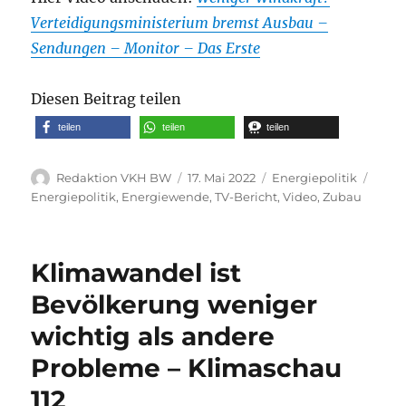
Verteidigungsministerium bremst Ausbau –
Sendungen – Monitor – Das Erste
Diesen Beitrag teilen
teilen
teilen
teilen
Autor
Veröffentlicht
Kategorien
Schla
Redaktion VKH BW
17. Mai 2022
Energiepolitik
am
Energiepolitik
,
Energiewende
,
TV-Bericht
,
Video
,
Zubau
Klimawandel ist
Bevölkerung weniger
wichtig als andere
Probleme – Klimaschau
112