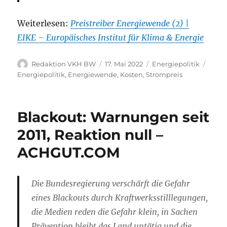
Weiterlesen:
Preistreiber Energiewende (2) |
EIKE – Europäisches Institut für Klima & Energie
Autor
Veröffentlicht
Kategorien
Schla
Redaktion VKH BW
17. Mai 2022
Energiepolitik
am
Energiepolitik
,
Energiewende
,
Kosten
,
Strompreis
Blackout: Warnungen seit
2011, Reaktion null –
ACHGUT.COM
Die Bundesregierung verschärft die Gefahr
eines Blackouts durch Kraftwerksstilllegungen,
die Medien reden die Gefahr klein, in Sachen
Prävention bleibt das Land untätig und die