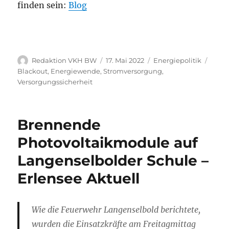
finden sein:
Blog
Autor
Veröffentlicht
Kategorien
Schla
Redaktion VKH BW
17. Mai 2022
Energiepolitik
am
Blackout
,
Energiewende
,
Stromversorgung
,
Versorgungssicherheit
Brennende
Photovoltaikmodule auf
Langenselbolder Schule –
Erlensee Aktuell
Wie die Feuerwehr Langenselbold berichtete,
wurden die Einsatzkräfte am Freitagmittag