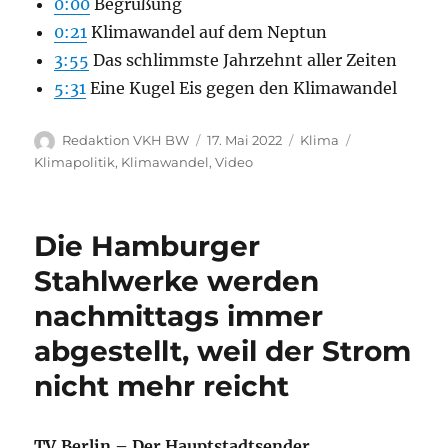
0:00
Begrüßung
0:21
Klimawandel auf dem Neptun
3:55
Das schlimmste Jahrzehnt aller Zeiten
5:31
Eine Kugel Eis gegen den Klimawandel
Autor
Veröffentlicht
Kategorien
Schlagwörter
Redaktion VKH BW
17. Mai 2022
Klima
am
Klimapolitik
,
Klimawandel
,
Video
Die Hamburger
Stahlwerke werden
nachmittags immer
abgestellt, weil der Strom
nicht mehr reicht
TV.Berlin – Der Hauptstadtsender