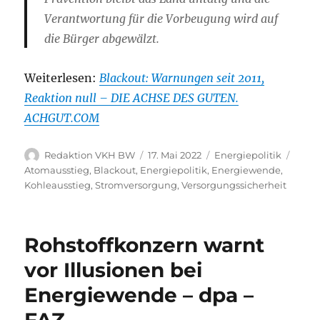
Verantwortung für die Vorbeugung wird auf
die Bürger abgewälzt.
Weiterlesen:
Blackout: Warnungen seit 2011,
Reaktion null – DIE ACHSE DES GUTEN.
ACHGUT.COM
Autor
Veröffentlicht
Kategorien
Schla
Redaktion VKH BW
17. Mai 2022
Energiepolitik
am
Atomausstieg
,
Blackout
,
Energiepolitik
,
Energiewende
,
Kohleausstieg
,
Stromversorgung
,
Versorgungssicherheit
Rohstoffkonzern warnt
vor Illusionen bei
Energiewende – dpa –