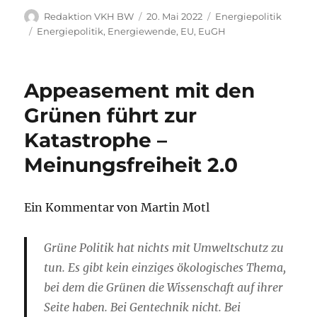
Autor
Veröffentlicht
Kategorien
Redaktion VKH BW
20. Mai 2022
Energiepolitik
am
Schlagwörter
Energiepolitik
,
Energiewende
,
EU
,
EuGH
Appeasement mit den
Grünen führt zur
Katastrophe –
Meinungsfreiheit 2.0
Ein Kommentar von Martin Motl
Grüne Politik hat nichts mit Umweltschutz zu
tun. Es gibt kein einziges ökologisches Thema,
bei dem die Grünen die Wissenschaft auf ihrer
Seite haben. Bei Gentechnik nicht. Bei