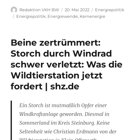
Autor
Veröffentlicht
Kategorien
Redaktion VKH BW
20. Mai 2022
Energiepolitik
am
Schlagwörter
Energiepolitik
,
Energiewende
,
Kernenergie
Beine zertrümmert:
Storch durch Windrad
schwer verletzt: Was die
Wildtierstation jetzt
fordert | shz.de
Ein Storch ist mutmaßlich Opfer einer
Windkraftanlage geworden. Diesmal in
Sommerland im Kreis Steinburg. Keine
Seltenheit wie Christian Erdmann von der