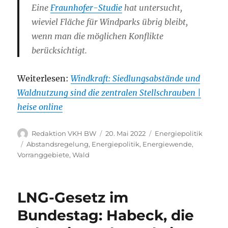
Eine
Fraunhofer-Studie
hat untersucht,
wieviel Fläche für Windparks übrig bleibt,
wenn man die möglichen Konflikte
berücksichtigt.
Weiterlesen:
Windkraft: Siedlungsabstände und
Waldnutzung sind die zentralen Stellschrauben |
heise online
Autor
Veröffentlicht
Kategorien
Redaktion VKH BW
20. Mai 2022
Energiepolitik
am
Schlagwörter
Abstandsregelung
,
Energiepolitik
,
Energiewende
,
Vorranggebiete
,
Wald
LNG-Gesetz im
Bundestag: Habeck, die