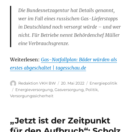
Die Bundesnetzagentur hat Details genannt,
wer im Fall eines russischen Gas-Lieferstopps
in Deutschland noch versorgt würde – und wer
nicht. Für Betriebe nennt Behördenchef Müller
eine Verbrauchsgrenze.
Weiterlesen:
Gas-Notfallplan: Bäder würden als
erstes abgeschaltet | tagesschau.de
Autor
Veröffentlicht
Kategorien
Redaktion VKH BW
20. Mai 2022
Energiepolitik
am
Schlagwörter
Energieversorgung
,
Gasversorgung
,
Politik
,
Versorgungssicherheit
„Jetzt ist der Zeitpunkt
für den Aufbruch“: Scholz