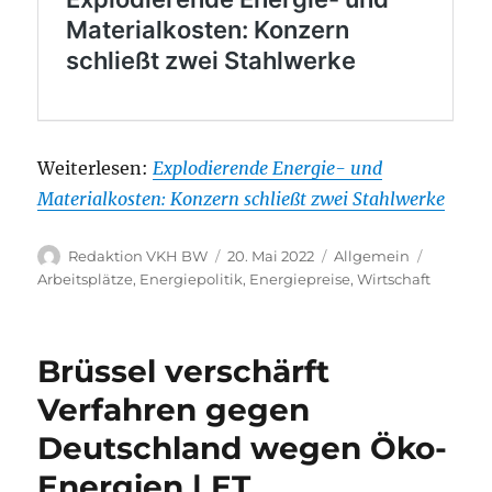
Weiterlesen:
Explodierende Energie- und
Materialkosten: Konzern schließt zwei Stahlwerke
Autor
Veröffentlicht
Kategorien
Schlagw
Redaktion VKH BW
20. Mai 2022
Allgemein
am
Arbeitsplätze
,
Energiepolitik
,
Energiepreise
,
Wirtschaft
Brüssel verschärft
Verfahren gegen
Deutschland wegen Öko-
Energien | ET