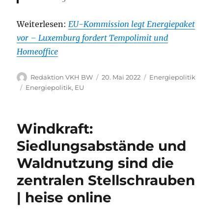
Weiterlesen:
EU-Kommission legt Energiepaket
vor – Luxemburg fordert Tempolimit und
Homeoffice
Autor
Veröffentlicht
Kategorien
Redaktion VKH BW
20. Mai 2022
Energiepolitik
am
Schlagwörter
Energiepolitik
,
EU
Windkraft:
Siedlungsabstände und
Waldnutzung sind die
zentralen Stellschrauben
| heise online