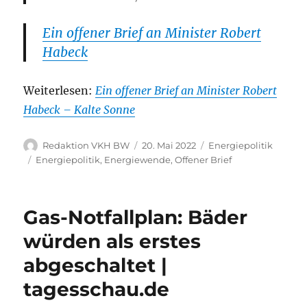
Ein offener Brief an Minister Robert
Habeck
Weiterlesen:
Ein offener Brief an Minister Robert
Habeck – Kalte Sonne
Autor
Veröffentlicht
Kategorien
Redaktion VKH BW
20. Mai 2022
Energiepolitik
am
Schlagwörter
Energiepolitik
,
Energiewende
,
Offener Brief
Gas-Notfallplan: Bäder
würden als erstes
abgeschaltet |
tagesschau.de