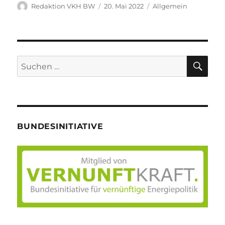
Autor
Veröffentlicht
Kategorien
Redaktion VKH BW
20. Mai 2022
Allgemein
am
SU
Suche
nach:
BUNDESINITIATIVE