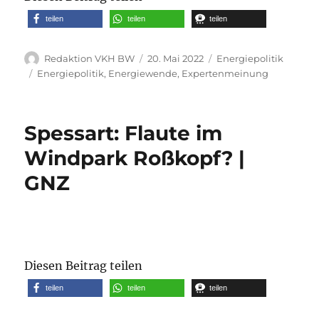
teilen
teilen
teilen
Autor
Veröffentlicht
Kategorien
Redaktion VKH BW
20. Mai 2022
Energiepolitik
am
Schlagwörter
Energiepolitik
,
Energiewende
,
Expertenmeinung
Spessart: Flaute im
Windpark Roßkopf? |
GNZ
Diesen Beitrag teilen
teilen
teilen
teilen