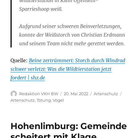
Wildtierstation in Klein Offenseth-
Sparrieshoop weiß.
Aufgrund seiner schweren Beinverletzungen,
konnte der Weißstorch von Christian Erdmann
und seinem Team nicht mehr gerettet werden.
Quelle:
Beine zertrümmert: Storch durch Windrad
schwer verletzt: Was die Wildtierstation jetzt
fordert | shz.de
Autor
Veröffentlicht
Kategorien
Schlag
Redaktion VKH BW
20. Mai 2022
Artenschutz
am
Artenschutz
,
Tötung
,
Vögel
Hohenlimburg: Gemeinde
scheitert mit Klage