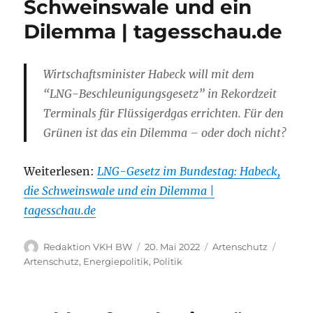
Schweinswale und ein
Dilemma | tagesschau.de
Wirtschaftsminister Habeck will mit dem
“LNG-Beschleunigungsgesetz” in Rekordzeit
Terminals für Flüssigerdgas errichten. Für den
Grünen ist das ein Dilemma – oder doch nicht?
Weiterlesen:
LNG-Gesetz im Bundestag: Habeck,
die Schweinswale und ein Dilemma |
tagesschau.de
Autor
Veröffentlicht
Kategorien
Schlag
Redaktion VKH BW
20. Mai 2022
Artenschutz
am
Artenschutz
,
Energiepolitik
,
Politik