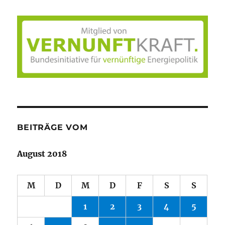
BEITRÄGE VOM
August 2018
M
D
M
D
F
S
S
1
2
3
4
5