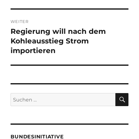
WEITER
Regierung will nach dem
Nächster
Beitrag:
Kohleausstieg Strom
importieren
SU
Suche
nach:
BUNDESINITIATIVE