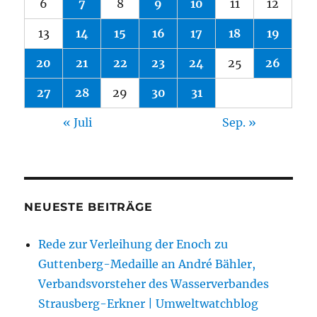
6
7
8
9
10
11
12
13
14
15
16
17
18
19
20
21
22
23
24
25
26
27
28
29
30
31
« Juli
Sep. »
NEUESTE BEITRÄGE
Rede zur Verleihung der Enoch zu
Guttenberg-Medaille an André Bähler,
Verbandsvorsteher des Wasserverbandes
Strausberg-Erkner | Umweltwatchblog