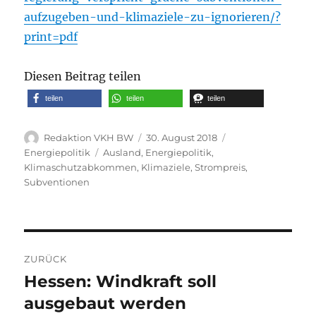
aufzugeben-und-klimaziele-zu-ignorieren/?
print=pdf
Diesen Beitrag teilen
teilen
teilen
teilen
Autor
Veröffentlicht
Kategorien
Redaktion VKH BW
30. August 2018
am
Schlagwörter
Energiepolitik
Ausland
,
Energiepolitik
,
Klimaschutzabkommen
,
Klimaziele
,
Strompreis
,
Subventionen
Beitragsnavigation
ZURÜCK
Hessen: Windkraft soll
Vorheriger
Beitrag:
ausgebaut werden