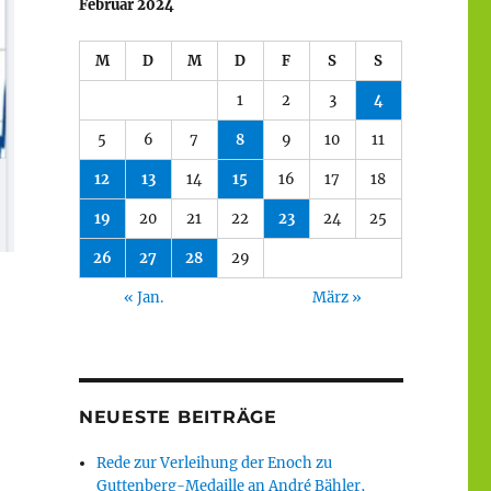
Februar 2024
M
D
M
D
F
S
S
1
2
3
4
5
6
7
8
9
10
11
12
13
14
15
16
17
18
19
20
21
22
23
24
25
26
27
28
29
« Jan.
März »
NEUESTE BEITRÄGE
Rede zur Verleihung der Enoch zu
Guttenberg-Medaille an André Bähler,