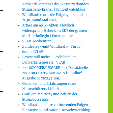
Verbandsvorsteher des Wasserverbandes
Strausberg-Erkner | Umweltwatchblog
Windflauten und die Folgen, jetzt und in
2030, Stand Mai 2024
Affäre um AKW-Akten: Plötzlich
widerspricht Habeck im ZDF der grünen
Ministerkollegin | Focus online
VLAB-Medientipp
Bundestag winkt Windkraft-“Turbo”
durch | VLAB
Bayern will mehr “Flexibilität” im
Luftverkehrsgesetz | VLAB
+++SOMMERAUSGABE +++ Das aktuelle
r
NATURSCHUTZ MAGAZIN ist online!
Ausgabe 02/2024 (Juni)
Gedanken und Erfahrungen eines
Naturschützers | NI e.V.
Grafiken Mai 2024 und Zahlen der
Strombörse EEX
Windkraft und ihre verheerenden Folgen
für Mensch und Natur | Umweltwatchblog