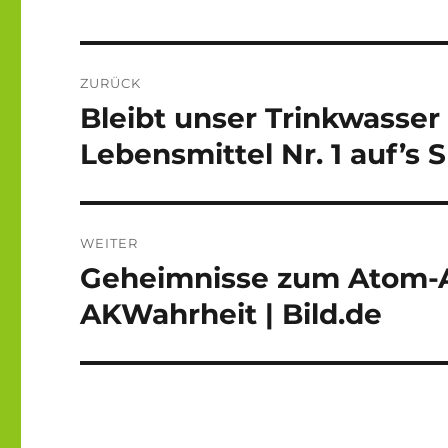
Beitragsnavigation
ZURÜCK
Bleibt unser Trinkwasser
Vorheriger
Beitrag:
Lebensmittel Nr. 1 auf’s 
WEITER
Geheimnisse zum Atom-A
Nächster
Beitrag:
AKWahrheit | Bild.de