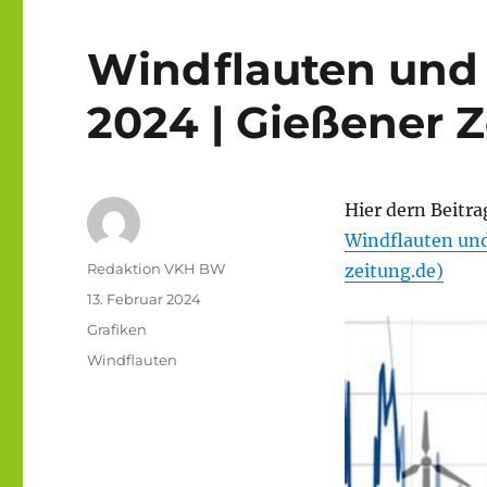
Windflauten und 
2024 | Gießener 
Hier dern Beitra
Windflauten und
Autor
Redaktion VKH BW
zeitung.de)
Veröffentlicht
13. Februar 2024
am
Kategorien
Grafiken
Schlagwörter
Windflauten