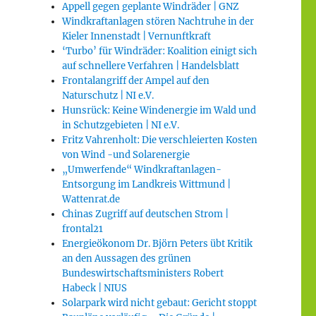
Appell gegen geplante Windräder | GNZ
Windkraftanlagen stören Nachtruhe in der
Kieler Innenstadt | Vernunftkraft
‘Turbo’ für Windräder: Koalition einigt sich
auf schnellere Verfahren | Handelsblatt
Frontalangriff der Ampel auf den
Naturschutz | NI e.V.
Hunsrück: Keine Windenergie im Wald und
in Schutzgebieten | NI e.V.
Fritz Vahrenholt: Die verschleierten Kosten
von Wind -und Solarenergie
„Umwerfende“ Windkraftanlagen-
Entsorgung im Landkreis Wittmund |
Wattenrat.de
Chinas Zugriff auf deutschen Strom |
frontal21
Energieökonom Dr. Björn Peters übt Kritik
an den Aussagen des grünen
Bundeswirtschaftsministers Robert
Habeck | NIUS
Solarpark wird nicht gebaut: Gericht stoppt