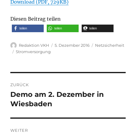
Download (PDF, 729KB)
Diesen Beitrag teilen
teilen
teilen
teilen
Autor
Veröffentlicht
Kategorien
Redaktion VKH
5. Dezember 2016
Netzsicherheit
am
Schlagwörter
Stromversorgung
Beitragsnavigation
ZURÜCK
Demo am 2. Dezember in
Vorheriger
Beitrag:
Wiesbaden
WEITER