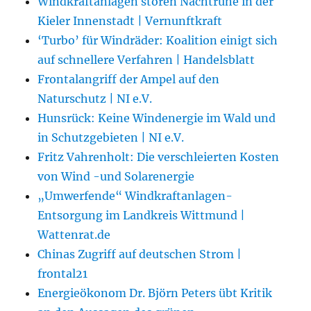
Windkraftanlagen stören Nachtruhe in der
Kieler Innenstadt | Vernunftkraft
‘Turbo’ für Windräder: Koalition einigt sich
auf schnellere Verfahren | Handelsblatt
Frontalangriff der Ampel auf den
Naturschutz | NI e.V.
Hunsrück: Keine Windenergie im Wald und
in Schutzgebieten | NI e.V.
Fritz Vahrenholt: Die verschleierten Kosten
von Wind -und Solarenergie
„Umwerfende“ Windkraftanlagen-
Entsorgung im Landkreis Wittmund |
Wattenrat.de
Chinas Zugriff auf deutschen Strom |
frontal21
Energieökonom Dr. Björn Peters übt Kritik