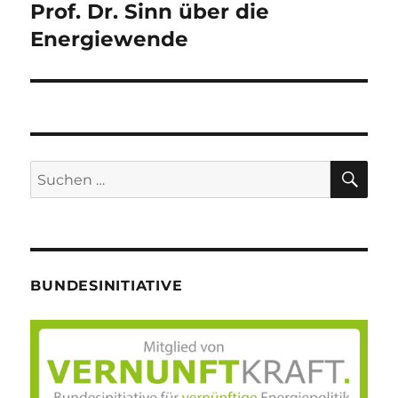
Prof. Dr. Sinn über die
Nächster
Beitrag:
Energiewende
SU
Suche
nach:
BUNDESINITIATIVE